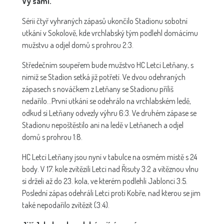
Vy sami.
Sérii čtyř vyhraných zápasů ukončilo Stadionu sobotní
utkání v Sokolově, kde vrchlabský tým podlehl domácímu
mužstvu a odjel domů s prohrou 2:3.
Středečním soupeřem bude mužstvo HC Letci Letňany, s
nimiž se Stadion setká již potřetí. Ve dvou odehraných
zápasech s nováčkem z Letňany se Stadionu příliš
nedařilo...První utkání se odehrálo na vrchlabském ledě,
odkud si Letňany odvezly výhru 6:3. Ve druhém zápase se
Stadionu nepoštěstilo ani na ledě v Letňanech a odjel
domů s prohrou 1:8.
HC Letci Letňany jsou nyní v tabulce na osmém místě s 24
body. V 17. kole zvítězili Letci nad Řisuty 3:2 a vítěznou vlnu
si drželi až do 23. kola, ve kterém podlehli Jablonci 3:5.
Poslední zápas odehráli Letci proti Kobře, nad kterou se jim
také nepodařilo zvítězit (3:4).