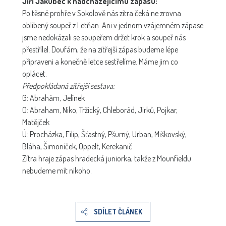
Jiří Jakubec k nadcházejícímu zápasu:
Po těsné prohře v Sokolově nás zítra čeká ne zrovna
oblíbený soupeř z Letňan. Ani v jednom vzájemném zápase
jsme nedokázali se soupeřem držet krok a soupeř nás
přestřílel. Doufám, že na zítřejší zápas budeme lépe
připraveni a konečně letce sestřelíme. Máme jim co
oplácet.
Předpokládaná zítřejší sestava:
G: Abrahám, Jelínek
O: Abraham, Niko, Tržický, Chleborád, Jirků, Pojkar,
Matějček
Ú: Procházka, Filip, Šťastný, Pšurný, Urban, Miškovský,
Bláha, Šimoníček, Oppelt, Kerekanič
Zítra hraje zápas hradecká juniorka, takže z Mounfieldu
nebudeme mít nikoho.
SDÍLET ČLÁNEK