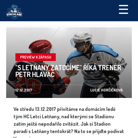
☰
PREVIEW K ZÁPASU
"S LETŇANY ZATOČÍME" ŘÍKÁ TRENÉR
PETR HLAVÁČ
12.12.2017
LUCIE HORČIČKOVÁ
Ve středu 13.12.2017 přivítáme na domácím ledě
tým HC Letci Letňany, nad kterými se Stadionu
zatím ještě nepodařilo zvítězit. Jak si Stadion
poradí s Letňany tentokrát? Na to se přijďte podívat