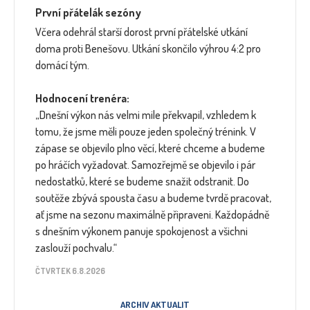
První přátelák sezóny
Včera odehrál starší dorost první přátelské utkání
doma proti Benešovu. Utkání skončilo výhrou 4:2 pro
domácí tým.
Hodnocení trenéra:
„Dnešní výkon nás velmi mile překvapil, vzhledem k
tomu, že jsme měli pouze jeden společný trénink. V
zápase se objevilo plno věcí, které chceme a budeme
po hráčích vyžadovat. Samozřejmě se objevilo i pár
nedostatků, které se budeme snažit odstranit. Do
soutěže zbývá spousta času a budeme tvrdě pracovat,
ať jsme na sezonu maximálně připraveni. Každopádně
s dnešním výkonem panuje spokojenost a všichni
zaslouží pochvalu.“
ČTVRTEK 6.8.2026
ARCHIV AKTUALIT