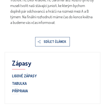
Trutnov, HC Dvůr Králové, HC Jaroměř atd. Kostru týmu by
museli tvořit naši stávající junioři, ke kterým bychom
doplnili pár odchovanců a hráčů na rozmezí mezi A a B
týmem. Na finální rozhodnutí máme čas do konce května
a budeme vás včas informovat.
SDÍLET ČLÁNEK
Zápasy
LIGOVÉ ZÁPASY
TABULKA
PŘÍPRAVA