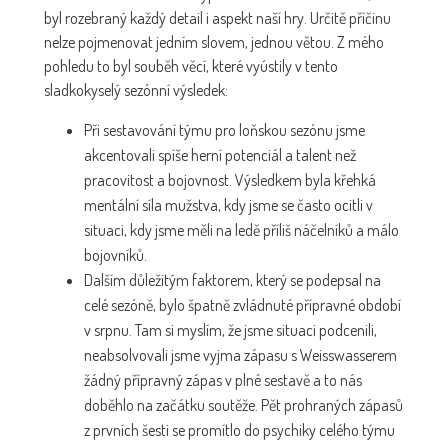
byl rozebraný každý detail i aspekt naší hry. Určitě příčinu
nelze pojmenovat jedním slovem, jednou větou. Z mého
pohledu to byl souběh věcí, které vyústily v tento
sladkokyselý sezónní výsledek:
Při sestavování týmu pro loňskou sezónu jsme
akcentovali spíše herní potenciál a talent než
pracovitost a bojovnost. Výsledkem byla křehká
mentální síla mužstva, kdy jsme se často ocitli v
situaci, kdy jsme měli na ledě příliš náčelníků a málo
bojovníků.
Dalším důležitým faktorem, který se podepsal na
celé sezóně, bylo špatně zvládnuté přípravné období
v srpnu. Tam si myslím, že jsme situaci podcenili,
neabsolvovali jsme vyjma zápasu s Weisswasserem
žádný přípravný zápas v plné sestavě a to nás
doběhlo na začátku soutěže. Pět prohraných zápasů
z prvních šesti se promítlo do psychiky celého týmu