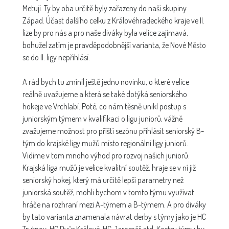
Metují. Ty by oba určitě byly zařazeny do naší skupiny
Západ. Účast dalšího celku z Královéhradeckého kraje ve II.
lize by pro nás a pro naše diváky byla velice zajímavá,
bohužel zatím je pravděpodobnější varianta, že Nové Město
se do II. ligy nepřihlásí.
A rád bych tu zmínil ještě jednu novinku, o které velice
reálně uvažujeme a která se také dotýká seniorského
hokeje ve Vrchlabí. Poté, co nám těsně unikl postup s
juniorským týmem v kvalifikaci o ligu juniorů, vážně
zvažujeme možnost pro příští sezónu přihlásit seniorský B-
tým do krajské ligy mužů místo regionální ligy juniorů.
Vidíme v tom mnoho výhod pro rozvoj našich juniorů.
Krajská liga mužů je velice kvalitní soutěž, hraje se v ní již
seniorský hokej, který má určitě lepší parametry než
juniorská soutěž, mohli bychom v tomto týmu využívat
hráče na rozhraní mezi A-týmem a B-týmem. A pro diváky
by tato varianta znamenala návrat derby s týmy jako je HC