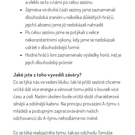
a vleklo se to s námi po celou sezónu.
Zejména ve druhé části sezóny jsme zaznamenali
dlouhodobá zranění u několika důležitých hráčů,
jejichž absenci jsme již nedokázali nahradit.
Po celou sezónu jsme se potýkali s velice
nekonzistentními výkony, kdy jsme se nedokázali
udržet v dlouhodobější formě.
Hodně hráčů loni zaznamenalo výsledky horší, než je
jejich dlouhodobý průměr.
Jaké jste z toho vyvodili závěry?
Co se týká nás ve vedení klubu, tak té příští sezóně chceme
určitě dát více energie a věnovat tomu ještě o kousek více
času a úsilí. Naším úkolem bude určitě složit charakterově
silnější a odolnější kabinu. Na principu provázání A-týmu s
mládeží a postupným zapracováváním našich
odchovanců do A-týmu nehodláme nic měnit.
Co se týká realizačního týmu, tak po odchodu Tomáše