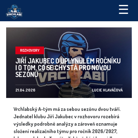
☰
ROZHOVORY
JIŘÍ JAKUBEC O UPLYNULÉM ROČNÍKU
I O TOM, CO SE CHYSTÁ PRO NOVOU
SEZÓNU
21.04.2026
LUCIE HLAVÁČOVÁ
Vrchlabský A-tým má za sebou sezónu dvou tváří.
Jednatel klubu Jiří Jakubec v rozhovoru rozebírá
výsledky podrobné analýzy a zároveň oznamuje
složení realizačního týmu pro ročník 2026/2027,