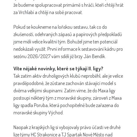
že budeme spolupracovat primárně s hráči, kteří chtějí hrát
za Vrchlabí a chtějí na sobě pracovat.
Pokud se koukneme na loňskou sestavu, tak co do
zkušeností, odehraných zápasů a papírových předpokladů
jsme měli velice kvalitní tým. Bohužel jsme ten potenciál
nedokázali využít. První informace k sestavování kádru pro
sezónu 2026/2027 vám sdělí již brzy Ján Bendík.
Víte nějaké novinky, které se týkají II. ligy?
Tak zatím aktiv druholigových klubů neproběhl, ale je velice
pravděpodobné, že zůstane zachován stávající model s
dvěma velkými skupinami. Zatím víme, že do Maxa ligy
postoupí některý tým z moravské skupiny, zároveň z Maxa
ligy spadla Poruba, která pochopitelně bude zařazena do
moravské skupiny Východ.
Naopak z krajských lig si vybojovaly právo účasti ve druhé
lize týmy HC Strakonice a TJ Spartak Nové Město nad