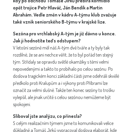
kdy po odchodu Tomáše Jirků přebírá kormidlo
opět trojice Petr Hlaváč, Ján Bendík a Martin
Abrahám. Vedle změn v kádru A-týmu klub zvažuje
také vznik seniorského B-týmu v krajské lize.
Sezóna pro vrchlabský A-tým je již dávno u konce.
Jak ji hodnotíte teď s odstupem?
V letošní sezóně měl náš A-tým dvě tváře a ty byly tak
rozdílné, že se ani nechce věřit, že to byl pořád ten stejný
tým. Střídaly se opravdu světlé okamžiky s těmi velmi
nepovedenými a takto to probíhalo po celou sezónu. Po
doslova tragickém konci základní části jsme odehráli skvělé
předkolo proti Kralupům a i výkony proti Příbrami lze
označit za velmi slušné. Takže ten konec sezóny to trošku
vylepšil, ale jinak určitě s celou sezónou nemůžeme být
spokojeni.
Sliboval jste analýzu, co přinesla?
S celým realizačním týmem jsme to komunikovali velice
důkladně a Tomáš Jirků vypracoval doslova elaborát, kde