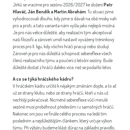
Jirků se vracíme pro sezónu 2026/2027 ke složení
Petr
Hlaváč, Ján Bendík a Martin Abrahám
. Tu situaci jsme
vyhodnocovali dlouho, kdy jsme si dávali na obě misky vah
pro a proti, a tato varianta nám vyšla jako nejlepší možná.
Je pro nás velice důležité, aby realizační tým akceptoval
naši filozofii a zároveň uměl nastavit vyvážený tréninkový
proces pro II. ligu, kdy všichni hráči pracují nebo studují.
Zároveň je pro nás důležitá schopnost sebereflexe všech
členů realizačního týmu a poučení z letošní sezóny. Bude
důležité dostat z hráčů daleko více, než se podařilo letos.
A co se týká hráčského kádru?
V hráčském kádru určitě k nějakým změnám dojde, a to ať
už ze strany klubu, nebo ze strany hráčů, kteří u nás už
nechtějí pokračovat. Nicméně sebereflexe vůči minulé
sezóně musí proběhnout především i u samotných hráčů.
Nakonec oni jsou ve finále celého procesu na ledě tím
posledním a nejdůležitějším článkem, který určuje výkon
týmu. Při výběru budeme klást důraz na základní pravidlo,