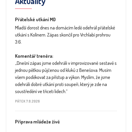
Aktuality
Přátelské utkání MD
Mladší dorost dnes na domácím ledě odehrál přátelské
utkání s Kolínem. Zápas skončil pro Vrchlabí prohrou
3:6.
Komentář trenéra:
„Dnešní zápas jsme odehráli v improvizované sestavě s
jednou pětkou půjčenou od kluků z Benešova. Musím
všem poděkovat za přístup a výkon. Myslím, že jsme
odehráli dobré utkání proti soupeři, který je zde na
soustředění ve třiceti lidech.“
PÁTEK 7.8.2026
Příprava mládeže živě