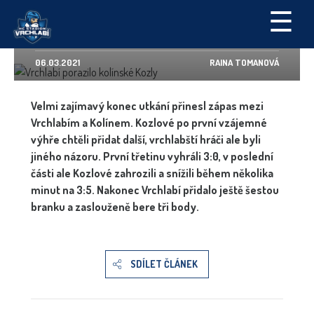
ZÁPASY
☰
VRCHLABÍ PORAZILO KOLÍNSKÉ KOZLY
06.03.2021
RAINA TOMANOVÁ
Velmi zajímavý konec utkání přinesl zápas mezi
Vrchlabím a Kolínem. Kozlové po první vzájemné
výhře chtěli přidat další, vrchlabští hráči ale byli
jiného názoru. První třetinu vyhráli 3:0, v poslední
části ale Kozlové zahrozili a snížili během několika
minut na 3:5. Nakonec Vrchlabí přidalo ještě šestou
branku a zaslouženě bere tři body.
SDÍLET ČLÁNEK