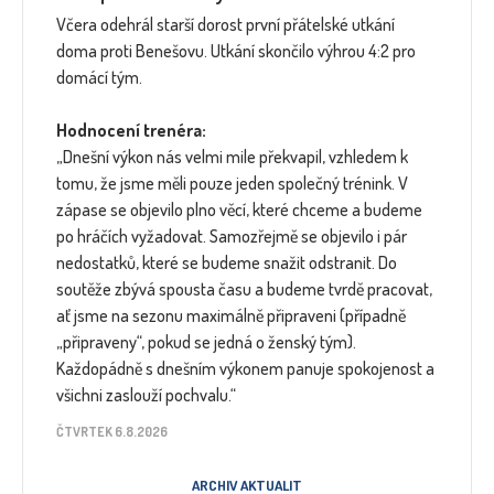
Včera odehrál starší dorost první přátelské utkání
doma proti Benešovu. Utkání skončilo výhrou 4:2 pro
domácí tým.
Hodnocení trenéra:
„Dnešní výkon nás velmi mile překvapil, vzhledem k
tomu, že jsme měli pouze jeden společný trénink. V
zápase se objevilo plno věcí, které chceme a budeme
po hráčích vyžadovat. Samozřejmě se objevilo i pár
nedostatků, které se budeme snažit odstranit. Do
soutěže zbývá spousta času a budeme tvrdě pracovat,
ať jsme na sezonu maximálně připraveni (případně
„připraveny“, pokud se jedná o ženský tým).
Každopádně s dnešním výkonem panuje spokojenost a
všichni zaslouží pochvalu.“
ČTVRTEK 6.8.2026
ARCHIV AKTUALIT