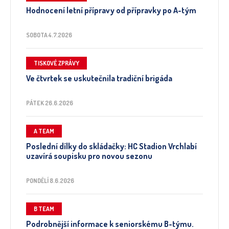
Hodnocení letní přípravy od přípravky po A-tým
SOBOTA 4.7.2026
TISKOVÉ ZPRÁVY
Ve čtvrtek se uskutečnila tradiční brigáda
PÁTEK 26.6.2026
A TEAM
Poslední dílky do skládačky: HC Stadion Vrchlabí
uzavírá soupisku pro novou sezonu
PONDĚLÍ 8.6.2026
B TEAM
Podrobnější informace k seniorskému B-týmu.