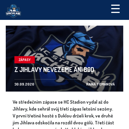
☰
ZÁPASY
Z JIHLAVY NEVEZEME ANI BOD
30.09.2020
RAINA TOMANOVÁ
Ve středečním zápase se HC Stadion vydal až do
Jihlavy, kde sehrál svůj třetí zápas letošní sezóny.
V první třetině hosté s Duklou drželi krok, ve druhé
jim Jihlava odskočila na rozdíl dvou gólů. Třetí část