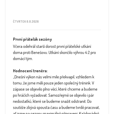
ČTVRTEK 6.8.2026
První přátelák sezóny
Včera odehrál starší dorost první přátelské utkání
doma proti Benešovu. Utkání skončilo výhrou 4:2 pro
domácí tým.
Hodnocení trenéra:
„Dnešní výkon nás velmi mile překvapil, vzhledem k
tomu, že jsme měli pouze jeden společný trénink. V
zápase se objevilo plno věcí, které chceme a budeme
po hráčích vyžadovat. Samozřejmě se objevilo i pár
nedostatků, které se budeme snažit odstranit. Do
soutěže zbývá spousta času a budeme tvrdě pracovat,
ať jsme na sezonu maximálně připraveni. Každopádně