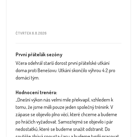
ČTVRTEK 6.8.2026
První přátelák sezóny
Včera odehrál starší dorost první přátelské utkání
doma proti Benešovu. Utkání skončilo výhrou 4:2 pro
domácí tým.
Hodnocení trenéra:
„Dnešní výkon nás velmi mile překvapil, vzhledem k
tomu, že jsme měli pouze jeden společný trénink. V
zápase se objevilo plno věcí, které chceme a budeme
po hráčích vyžadovat. Samozřejmě se objevilo i pár
nedostatků, které se budeme snažit odstranit. Do
soutěže zbývá spousta času a budeme tvrdě pracovat,