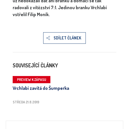
už nedokázali dát ani branku a domácí se tak
radovali z vítězství 7:1. Jedinou branku Vrchlabí
vstřelil Filip Moník.
SDÍLET ČLÁNEK
SOUVISEJÍCÍ ČLÁNKY
PREVIEW K ZÁPASU
Vrchlabí zavítá do Šumperka
STŘEDA 21.8.2019