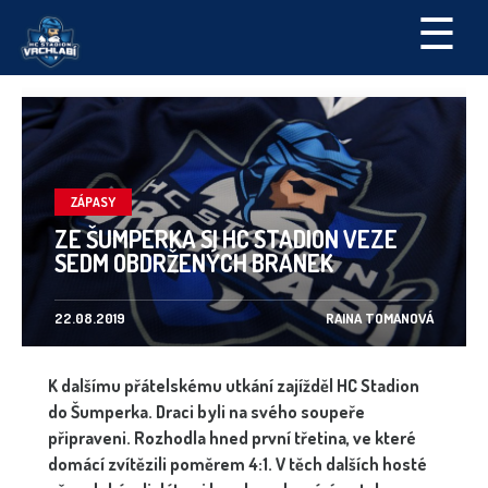
☰
ZÁPASY
ZE ŠUMPERKA SI HC STADION VEZE
SEDM OBDRŽENÝCH BRANEK
22.08.2019
RAINA TOMANOVÁ
K dalšímu přátelskému utkání zajížděl HC Stadion
do Šumperka. Draci byli na svého soupeře
připraveni. Rozhodla hned první třetina, ve které
domácí zvítězili poměrem 4:1. V těch dalších hosté