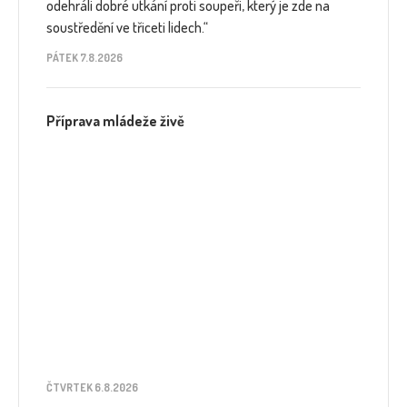
odehráli dobré utkání proti soupeři, který je zde na
soustředění ve třiceti lidech.“
PÁTEK 7.8.2026
Příprava mládeže živě
ČTVRTEK 6.8.2026