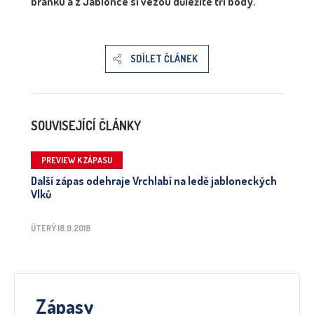
branku a z Jablonce si vezou důležité tři body.
SDÍLET ČLÁNEK
SOUVISEJÍCÍ ČLÁNKY
PREVIEW K ZÁPASU
Další zápas odehraje Vrchlabí na ledě jabloneckých
Vlků
ÚTERÝ 18.9.2018
Zápasy