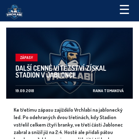
☰
ZÁPASY
DALŠÍ CENNÉ VÍTĚZSTVÍ ZÍSKAL
STADION V JABLONCI!
19.09.2018
RAINA TOMANOVÁ
Ke třetímu zápasu zajíždělo Vrchlabí na jablonecký
led. Po odehraných dvou třetinách, kdy Stadion
vstřelil celkem čtyři branky, ve třetí části Jablonec
zabral a snížil již na 2:4. Hosté ale přidali pátou