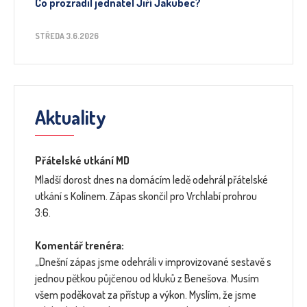
Co prozradil jednatel Jiří Jakubec?
STŘEDA 3.6.2026
Aktuality
Přátelské utkání MD
Mladší dorost dnes na domácím ledě odehrál přátelské
utkání s Kolínem. Zápas skončil pro Vrchlabí prohrou
3:6.
Komentář trenéra:
„Dnešní zápas jsme odehráli v improvizované sestavě s
jednou pětkou půjčenou od kluků z Benešova. Musím
všem poděkovat za přístup a výkon. Myslím, že jsme