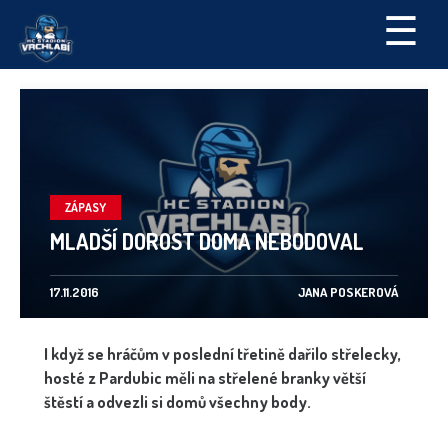
☰
ZÁPASY
MLADŠÍ DOROST DOMA NEBODOVAL
17.11.2016
JANA POSKEROVÁ
I když se hráčům v poslední třetině dařilo střelecky,
hosté z Pardubic měli na střelené branky větší
štěstí a odvezli si domů všechny body.