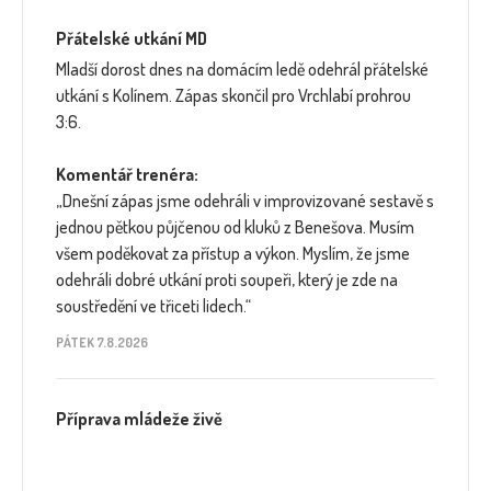
Přátelské utkání MD
Mladší dorost dnes na domácím ledě odehrál přátelské
utkání s Kolínem. Zápas skončil pro Vrchlabí prohrou
3:6.
Komentář trenéra:
„Dnešní zápas jsme odehráli v improvizované sestavě s
jednou pětkou půjčenou od kluků z Benešova. Musím
všem poděkovat za přístup a výkon. Myslím, že jsme
odehráli dobré utkání proti soupeři, který je zde na
soustředění ve třiceti lidech.“
PÁTEK 7.8.2026
Příprava mládeže živě