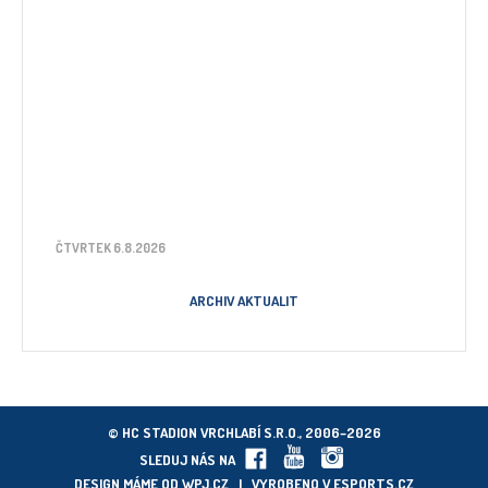
ČTVRTEK 6.8.2026
ARCHIV AKTUALIT
© HC STADION VRCHLABÍ S.R.O., 2006–2026
SLEDUJ NÁS NA
DESIGN MÁME OD
WPJ.CZ
| VYROBENO V
ESPORTS.CZ