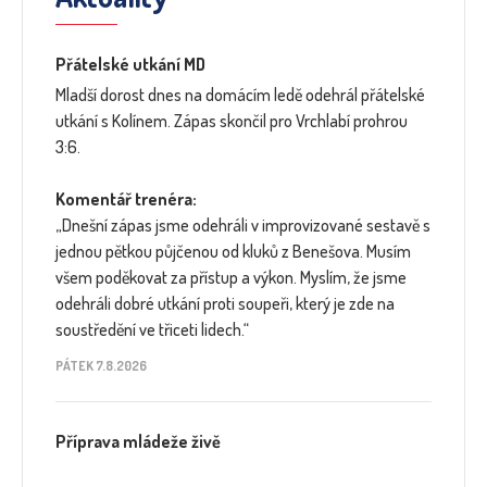
Přátelské utkání MD
Mladší dorost dnes na domácím ledě odehrál přátelské
utkání s Kolínem. Zápas skončil pro Vrchlabí prohrou
3:6.
Komentář trenéra:
„Dnešní zápas jsme odehráli v improvizované sestavě s
jednou pětkou půjčenou od kluků z Benešova. Musím
všem poděkovat za přístup a výkon. Myslím, že jsme
odehráli dobré utkání proti soupeři, který je zde na
soustředění ve třiceti lidech.“
PÁTEK 7.8.2026
Příprava mládeže živě