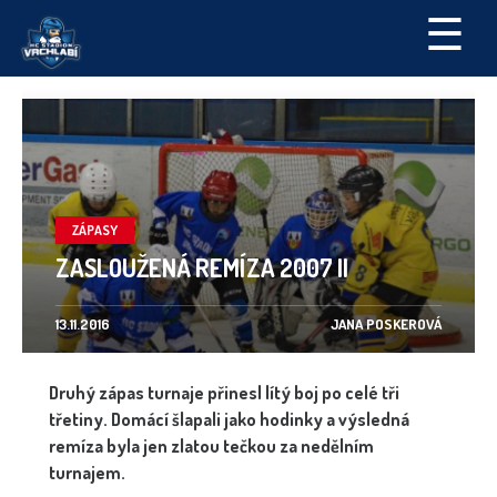
☰
ZÁPASY
ZASLOUŽENÁ REMÍZA 2007 II
13.11.2016
JANA POSKEROVÁ
Druhý zápas turnaje přinesl lítý boj po celé tři
třetiny. Domácí šlapali jako hodinky a výsledná
remíza byla jen zlatou tečkou za nedělním
turnajem.