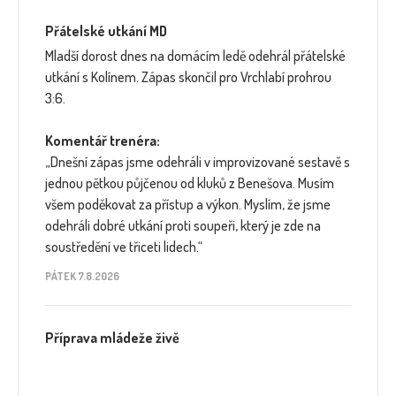
Přátelské utkání MD
Mladší dorost dnes na domácím ledě odehrál přátelské
utkání s Kolínem. Zápas skončil pro Vrchlabí prohrou
3:6.
Komentář trenéra:
„Dnešní zápas jsme odehráli v improvizované sestavě s
jednou pětkou půjčenou od kluků z Benešova. Musím
všem poděkovat za přístup a výkon. Myslím, že jsme
odehráli dobré utkání proti soupeři, který je zde na
soustředění ve třiceti lidech.“
PÁTEK 7.8.2026
Příprava mládeže živě