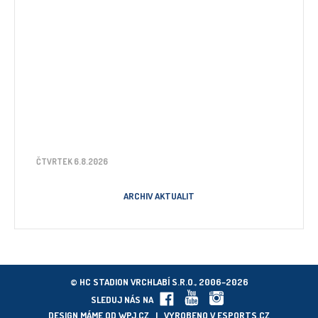
ČTVRTEK 6.8.2026
ARCHIV AKTUALIT
© HC STADION VRCHLABÍ S.R.O., 2006–2026
SLEDUJ NÁS NA
DESIGN MÁME OD
WPJ.CZ
| VYROBENO V
ESPORTS.CZ