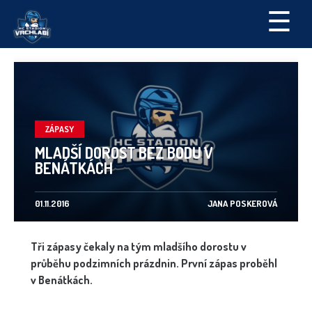
☰
ZÁPASY
MLADŠÍ DOROST BEZ BODU V
BENÁTKÁCH
01.11.2016
JANA POSKEROVÁ
Tři zápasy čekaly na tým mladšího dorostu v
průběhu podzimních prázdnin. První zápas proběhl
v Benátkách.