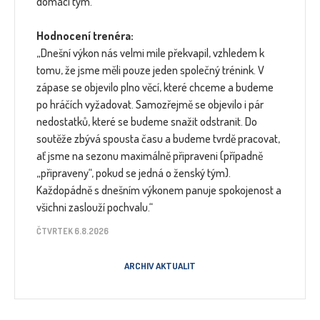
domácí tým.
Hodnocení trenéra:
„Dnešní výkon nás velmi mile překvapil, vzhledem k
tomu, že jsme měli pouze jeden společný trénink. V
zápase se objevilo plno věcí, které chceme a budeme
po hráčích vyžadovat. Samozřejmě se objevilo i pár
nedostatků, které se budeme snažit odstranit. Do
soutěže zbývá spousta času a budeme tvrdě pracovat,
ať jsme na sezonu maximálně připraveni (případně
„připraveny“, pokud se jedná o ženský tým).
Každopádně s dnešním výkonem panuje spokojenost a
všichni zaslouží pochvalu.“
ČTVRTEK 6.8.2026
ARCHIV AKTUALIT