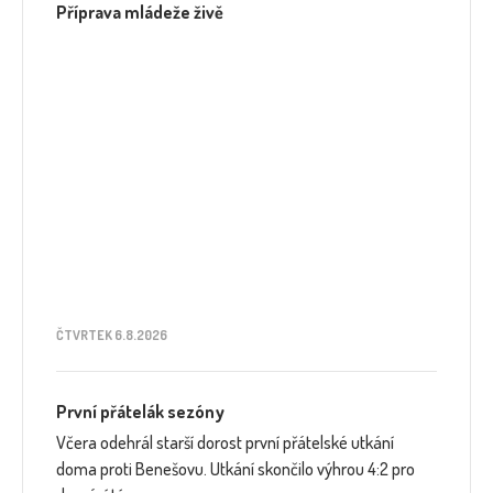
Příprava mládeže živě
ČTVRTEK 6.8.2026
První přátelák sezóny
Včera odehrál starší dorost první přátelské utkání
doma proti Benešovu. Utkání skončilo výhrou 4:2 pro