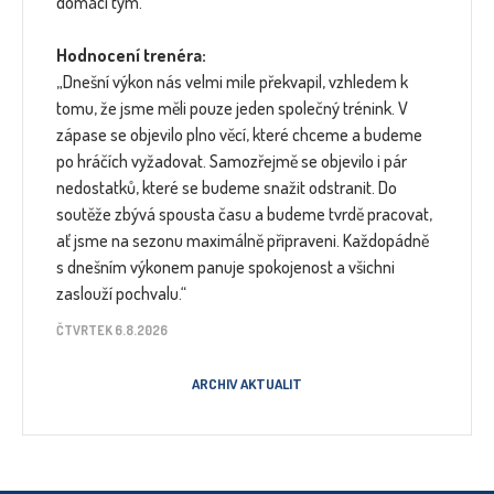
domácí tým.
Hodnocení trenéra:
„Dnešní výkon nás velmi mile překvapil, vzhledem k
tomu, že jsme měli pouze jeden společný trénink. V
zápase se objevilo plno věcí, které chceme a budeme
po hráčích vyžadovat. Samozřejmě se objevilo i pár
nedostatků, které se budeme snažit odstranit. Do
soutěže zbývá spousta času a budeme tvrdě pracovat,
ať jsme na sezonu maximálně připraveni. Každopádně
s dnešním výkonem panuje spokojenost a všichni
zaslouží pochvalu.“
ČTVRTEK 6.8.2026
ARCHIV AKTUALIT