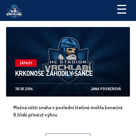
☰
ZÁPASY
KRKONOŠE ZAHODILY ŠANCE
30.10.2014
JANA POSKEROVÁ
Možná větší snaha v poslední třetině mohla konečně
6.třídě přinést výhru.