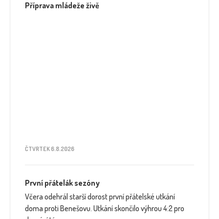
Příprava mládeže živě
ČTVRTEK 6.8.2026
První přátelák sezóny
Včera odehrál starší dorost první přátelské utkání
doma proti Benešovu. Utkání skončilo výhrou 4:2 pro