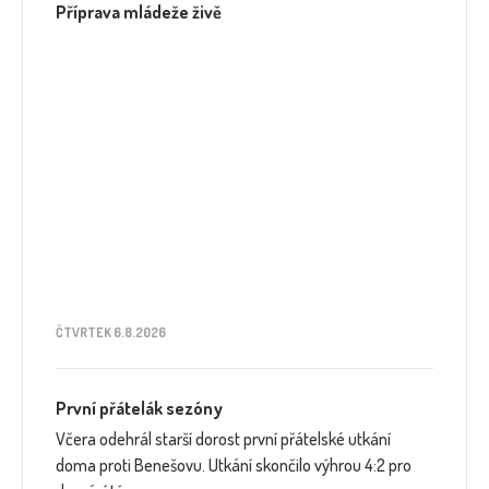
Příprava mládeže živě
ČTVRTEK 6.8.2026
První přátelák sezóny
Včera odehrál starší dorost první přátelské utkání
doma proti Benešovu. Utkání skončilo výhrou 4:2 pro