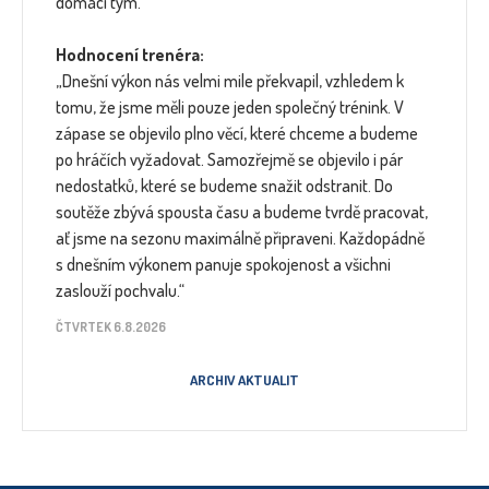
domácí tým.
Hodnocení trenéra:
„Dnešní výkon nás velmi mile překvapil, vzhledem k
tomu, že jsme měli pouze jeden společný trénink. V
zápase se objevilo plno věcí, které chceme a budeme
po hráčích vyžadovat. Samozřejmě se objevilo i pár
nedostatků, které se budeme snažit odstranit. Do
soutěže zbývá spousta času a budeme tvrdě pracovat,
ať jsme na sezonu maximálně připraveni. Každopádně
s dnešním výkonem panuje spokojenost a všichni
zaslouží pochvalu.“
ČTVRTEK 6.8.2026
ARCHIV AKTUALIT