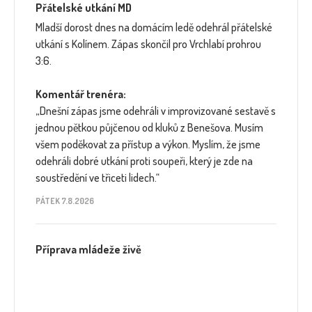
Přátelské utkání MD
Mladší dorost dnes na domácím ledě odehrál přátelské
utkání s Kolínem. Zápas skončil pro Vrchlabí prohrou
3:6.
Komentář trenéra:
„Dnešní zápas jsme odehráli v improvizované sestavě s
jednou pětkou půjčenou od kluků z Benešova. Musím
všem poděkovat za přístup a výkon. Myslím, že jsme
odehráli dobré utkání proti soupeři, který je zde na
soustředění ve třiceti lidech.“
PÁTEK 7.8.2026
Příprava mládeže živě