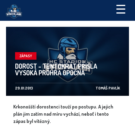
☰
ZÁPASY
DOROST - TENTOKRÁT PŘIŠLA
VYSOKÁ PROHRA OPOČNA
29.01.2013
TOMÁŠ PAVLÍK
Krkonošští dorostenci touží po postupu. A jejich
plán jim zatím nad míru vychází, neboť i tento
zápas byl vítězný.