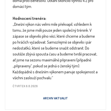
doma proti Benešovu. Utkání skončilo výhrou 4:2 pro
domácí tým.
Hodnocení trenéra:
„Dnešní výkon nás velmi mile překvapil, vzhledem k
tomu, že jsme měli pouze jeden společný trénink. V
zápase se objevilo plno věcí, které chceme a budeme
po hráčích vyžadovat. Samozřejmě se objevilo i pár
nedostatků, které se budeme snažit odstranit. Do
soutěže zbývá spousta času a budeme tvrdě pracovat,
ať jsme na sezonu maximálně připraveni (případně
„připraveny“, pokud se jedná o ženský tým).
Každopádně s dnešním výkonem panuje spokojenost a
všichni zaslouží pochvalu.“
ČTVRTEK 6.8.2026
ARCHIV AKTUALIT