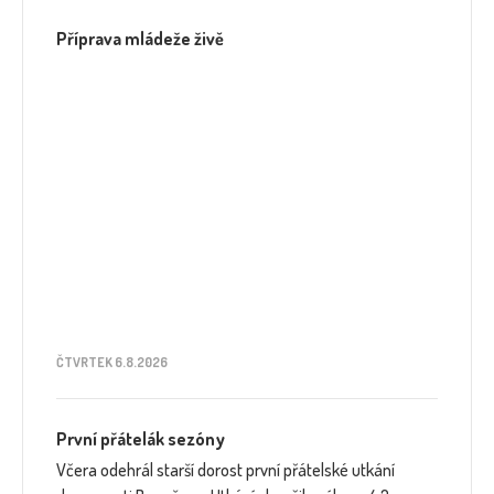
Příprava mládeže živě
ČTVRTEK 6.8.2026
První přátelák sezóny
Včera odehrál starší dorost první přátelské utkání