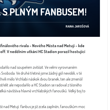
 S PLNÝM FANBUSEM!
RAINA JAROŠOVÁ
ifinálového rivala – Nového Města nad Metují – kde
ff. V nedělním utkání HC Stadion porazil hostující
dařilo nad soupeřem zvítězit. Ve velmi vyrovnaném
 Svoboda. Ve druhé třetině jsme žádný gól neviděli, v té
chvíli mělo Vrchlabí náskok dvou branek, ten ale zmenšil
třelit ale nepodařilo a HC Stadion se radoval z těsného
elká návštěva hlavně vrchlabských fanoušků. Velký boj to
ě nad Metují. Fanbus je již zcela zaplněn, fanouškům moc