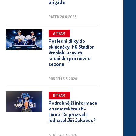
brigáda
PÁTEK 26.6.2026
A TEAM
Poslední dílky do
skládačky: HC Stadion
Vrchlabí uzavírá
soupisku pro novou
sezonu
PONDĚLÍ 8.6.2026
B TEAM
Podrobnější informace
k seniorskému B-
týmu. Co prozradil
jednatel Jiří Jakubec?
STŘEDA 3.6.2026