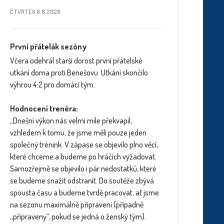
ČTVRTEK 6.8.2026
První přátelák sezóny
Včera odehrál starší dorost první přátelské
utkání doma proti Benešovu. Utkání skončilo
výhrou 4:2 pro domácí tým.
Hodnocení trenéra:
„Dnešní výkon nás velmi mile překvapil,
vzhledem k tomu, že jsme měli pouze jeden
společný trénink. V zápase se objevilo plno věcí,
které chceme a budeme po hráčích vyžadovat.
Samozřejmě se objevilo i pár nedostatků, které
se budeme snažit odstranit. Do soutěže zbývá
spousta času a budeme tvrdě pracovat, ať jsme
na sezonu maximálně připraveni (případně
„připraveny“, pokud se jedná o ženský tým).