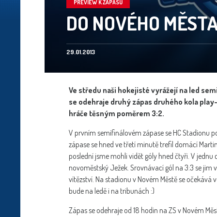
PREVIEW K ZÁPASU
DO NOVÉHO MĚSTA
29.01.2013
Ve středu naši hokejisté vyrážejí na led sem
se odehraje druhý zápas druhého kola play-o
hráče těsným poměrem 3:2.
V prvním semifinálovém zápase se HC Stadionu po
zápase se hned ve třetí minutě trefil domácí Martin
poslední jsme mohli vidět góly hned čtyři. V jednu 
novoměstský Ježek. Srovnávací gól na 3:3 se jim vs
vítězství. Na stadionu v Novém Městě se očekává v
bude na ledě i na tribunách :)
Zápas se odehraje od 18 hodin na ZS v Novém Měst