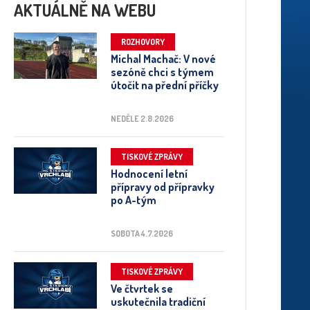
AKTUÁLNĚ NA WEBU
ROZHOVORY
Michal Machač: V nové
sezóně chci s týmem
útočit na přední příčky
NEDĚLE 2.8.2026
TISKOVÉ ZPRÁVY
Hodnocení letní
přípravy od přípravky
po A-tým
SOBOTA 4.7.2026
TISKOVÉ ZPRÁVY
Ve čtvrtek se
uskutečnila tradiční