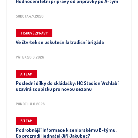
Hodnocení letní přípravy od přípravky po A-tým
SOBOTA 4.7.2026
TISKOVÉ ZPRÁVY
Ve čtvrtek se uskutečnila tradiční brigáda
PÁTEK 26.6.2026
A TEAM
Poslední dílky do skládačky: HC Stadion Vrchlabí
uzavírá soupisku pro novou sezonu
PONDĚLÍ 8.6.2026
B TEAM
Podrobnější informace k seniorskému B-týmu.
Co prozradil jednatel Jiří Jakubec?