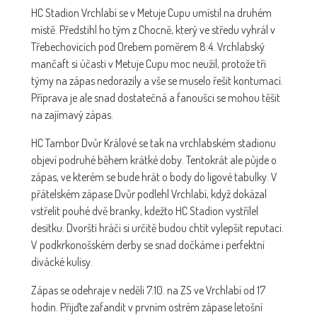
HC Stadion Vrchlabí se v Metuje Cupu umístil na druhém
místě. Předstihl ho tým z Chocně, který ve středu vyhrál v
Třebechovicích pod Orebem poměrem 8:4. Vrchlabský
mančaft si účasti v Metuje Cupu moc neužil, protože tři
týmy na zápas nedorazily a vše se muselo řešit kontumací.
Příprava je ale snad dostatečná a fanoušci se mohou těšit
na zajímavý zápas.
HC Tambor Dvůr Králové se tak na vrchlabském stadionu
objeví podruhé během krátké doby. Tentokrát ale půjde o
zápas, ve kterém se bude hrát o body do ligové tabulky. V
přátelském zápase Dvůr podlehl Vrchlabí, když dokázal
vstřelit pouhé dvě branky, kdežto HC Stadion vystřílel
desítku. Dvorští hráči si určitě budou chtít vylepšit reputaci.
V podkrkonošském derby se snad dočkáme i perfektní
divácké kulisy.
Zápas se odehraje v neděli 7.10. na ZS ve Vrchlabí od 17
hodin. Přijďte zafandit v prvním ostrém zápase letošní