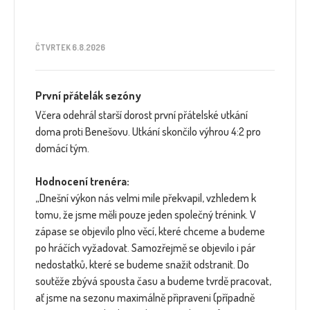
ČTVRTEK 6.8.2026
První přátelák sezóny
Včera odehrál starší dorost první přátelské utkání
doma proti Benešovu. Utkání skončilo výhrou 4:2 pro
domácí tým.
Hodnocení trenéra:
„Dnešní výkon nás velmi mile překvapil, vzhledem k
tomu, že jsme měli pouze jeden společný trénink. V
zápase se objevilo plno věcí, které chceme a budeme
po hráčích vyžadovat. Samozřejmě se objevilo i pár
nedostatků, které se budeme snažit odstranit. Do
soutěže zbývá spousta času a budeme tvrdě pracovat,
ať jsme na sezonu maximálně připraveni (případně