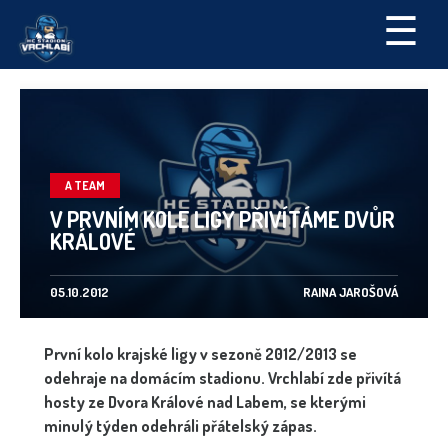
☰
A TEAM
V PRVNÍM KOLE LIGY PŘIVÍTÁME DVŮR
KRÁLOVÉ
05.10.2012
RAINA JAROŠOVÁ
První kolo krajské ligy v sezoně 2012/2013 se
odehraje na domácím stadionu. Vrchlabí zde přivítá
hosty ze Dvora Králové nad Labem, se kterými
minulý týden odehráli přátelský zápas.