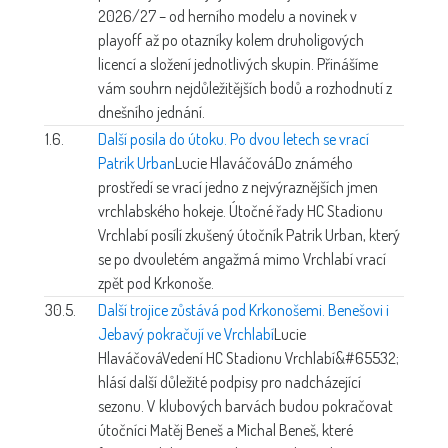
2026/27 – od herního modelu a novinek v
playoff až po otazníky kolem druholigových
licencí a složení jednotlivých skupin. Přinášíme
vám souhrn nejdůležitějších bodů a rozhodnutí z
dnešního jednání.
1.6.
Další posila do útoku. Po dvou letech se vrací
Patrik Urban
Lucie Hlaváčová
Do známého
prostředí se vrací jedno z nejvýraznějších jmen
vrchlabského hokeje. Útočné řady HC Stadionu
Vrchlabí posílí zkušený útočník Patrik Urban, který
se po dvouletém angažmá mimo Vrchlabí vrací
zpět pod Krkonoše.
30.5.
Další trojice zůstává pod Krkonošemi. Benešovi i
Jebavý pokračují ve Vrchlabí
Lucie
Hlaváčová
Vedení HC Stadionu Vrchlabí&#65532;
hlásí další důležité podpisy pro nadcházející
sezonu. V klubových barvách budou pokračovat
útočníci Matěj Beneš a Michal Beneš, které