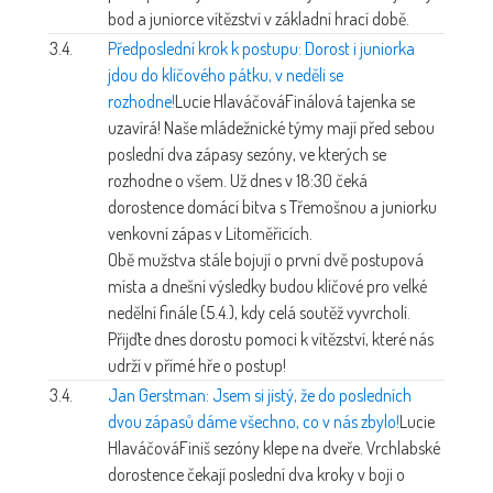
bod a juniorce vítězství v základní hrací době.
3.4.
Předposlední krok k postupu: Dorost i juniorka
jdou do klíčového pátku, v neděli se
rozhodne!
Lucie Hlaváčová
Finálová tajenka se
uzavírá! Naše mládežnické týmy mají před sebou
poslední dva zápasy sezóny, ve kterých se
rozhodne o všem. Už dnes v 18:30 čeká
dorostence domácí bitva s Třemošnou a juniorku
venkovní zápas v Litoměřicích.
Obě mužstva stále bojují o první dvě postupová
místa a dnešní výsledky budou klíčové pro velké
nedělní finále (5.4.), kdy celá soutěž vyvrcholí.
Přijďte dnes dorostu pomoci k vítězství, které nás
udrží v přímé hře o postup!
3.4.
Jan Gerstman: Jsem si jistý, že do posledních
dvou zápasů dáme všechno, co v nás zbylo!
Lucie
Hlaváčová
Finiš sezóny klepe na dveře. Vrchlabské
dorostence čekají poslední dva kroky v boji o