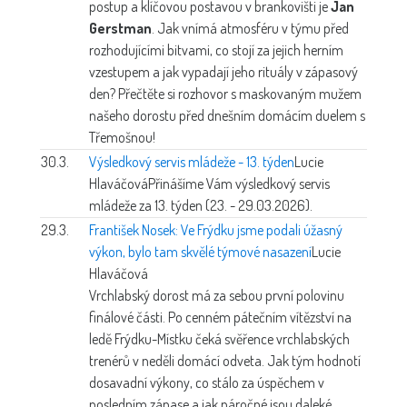
postup a klíčovou postavou v brankovišti je
Jan
Gerstman
. Jak vnímá atmosféru v týmu před
rozhodujícími bitvami, co stojí za jejich herním
vzestupem a jak vypadají jeho rituály v zápasový
den? Přečtěte si rozhovor s maskovaným mužem
našeho dorostu před dnešním domácím duelem s
Třemošnou!
30.3.
Výsledkový servis mládeže - 13. týden
Lucie
Hlaváčová
Přinášíme Vám výsledkový servis
mládeže za 13. týden (23. - 29.03.2026).
29.3.
František Nosek: Ve Frýdku jsme podali úžasný
výkon, bylo tam skvělé týmové nasazení
Lucie
Hlaváčová
Vrchlabský dorost má za sebou první polovinu
finálové části. Po cenném pátečním vítězství na
ledě Frýdku-Místku čeká svěřence vrchlabských
trenérů v neděli domácí odveta. Jak tým hodnotí
dosavadní výkony, co stálo za úspěchem v
posledním zápase a jak náročné jsou daleké