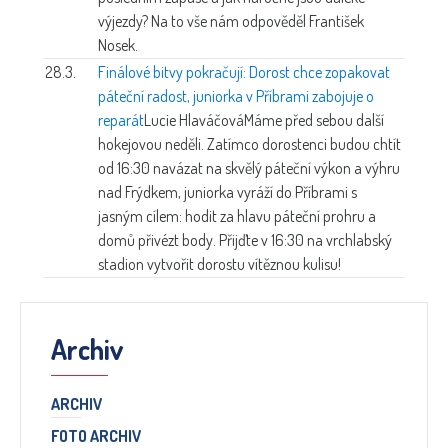
výjezdy? Na to vše nám odpověděl František
Nosek.
28.3.
Finálové bitvy pokračují: Dorost chce zopakovat
páteční radost, juniorka v Příbrami zabojuje o
reparát
Lucie Hlaváčová
Máme před sebou další
hokejovou neděli. Zatímco dorostenci budou chtít
od 16:30 navázat na skvělý páteční výkon a výhru
nad Frýdkem, juniorka vyráží do Příbrami s
jasným cílem: hodit za hlavu páteční prohru a
domů přivézt body. Přijďte v 16:30 na vrchlabský
stadion vytvořit dorostu vítěznou kulisu!
Archiv
ARCHIV
FOTO ARCHIV