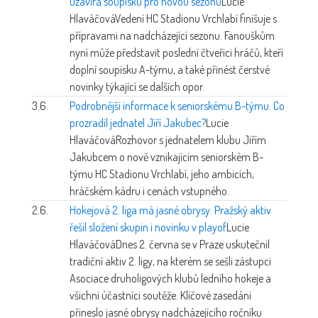
uzavírá soupisku pro novou sezonu
Lucie
Hlaváčová
Vedení HC Stadionu Vrchlabí finišuje s
přípravami na nadcházející sezonu. Fanouškům
nyní může představit poslední čtveřici hráčů, kteří
doplní soupisku A-týmu, a také přinést čerstvé
novinky týkající se dalších opor.
3.6.
Podrobnější informace k seniorskému B-týmu. Co
prozradil jednatel Jiří Jakubec?
Lucie
Hlaváčová
Rozhovor s jednatelem klubu Jiřím
Jakubcem o nově vznikajícím seniorském B-
týmu HC Stadionu Vrchlabí, jeho ambicích,
hráčském kádru i cenách vstupného.
2.6.
Hokejová 2. liga má jasné obrysy. Pražský aktiv
řešil složení skupin i novinku v playof
Lucie
Hlaváčová
Dnes 2. června se v Praze uskutečnil
tradiční aktiv 2. ligy, na kterém se sešli zástupci
Asociace druholigových klubů ledního hokeje a
všichni účastníci soutěže. Klíčové zasedání
přineslo jasné obrysy nadcházejícího ročníku