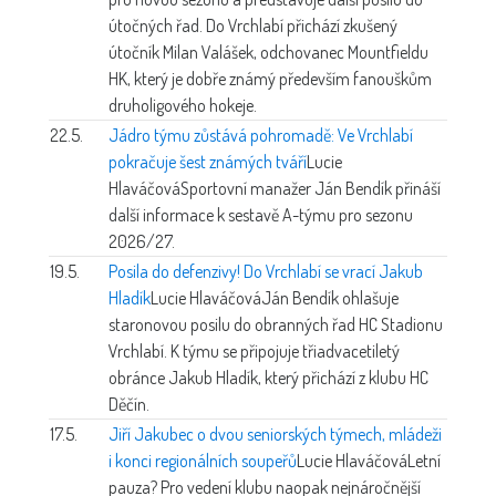
útočných řad. Do Vrchlabí přichází zkušený
útočník Milan Valášek, odchovanec Mountfieldu
HK, který je dobře známý především fanouškům
druholigového hokeje.
22.5.
Jádro týmu zůstává pohromadě: Ve Vrchlabí
pokračuje šest známých tváří
Lucie
Hlaváčová
Sportovní manažer Ján Bendík přináší
další informace k sestavě A-týmu pro sezonu
2026/27.
19.5.
Posila do defenzivy! Do Vrchlabí se vrací Jakub
Hladík
Lucie Hlaváčová
Ján Bendík ohlašuje
staronovou posilu do obranných řad HC Stadionu
Vrchlabí. K týmu se připojuje třiadvacetiletý
obránce Jakub Hladík, který přichází z klubu HC
Děčín.
17.5.
Jiří Jakubec o dvou seniorských týmech, mládeži
i konci regionálních soupeřů
Lucie Hlaváčová
Letní
pauza? Pro vedení klubu naopak nejnáročnější