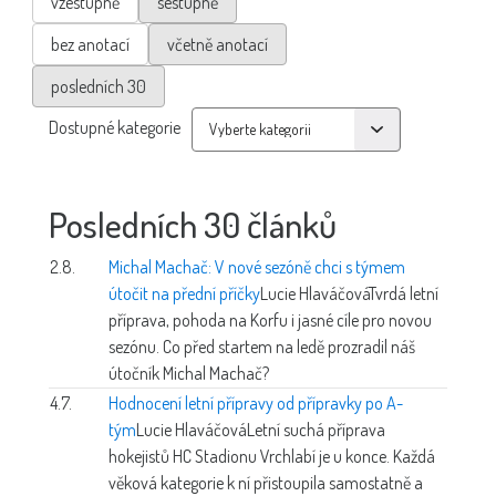
vzestupně
sestupně
bez anotací
včetně anotací
posledních 30
Dostupné kategorie
Posledních 30 článků
2.8.
Michal Machač: V nové sezóně chci s týmem
útočit na přední příčky
Lucie Hlaváčová
Tvrdá letní
příprava, pohoda na Korfu i jasné cíle pro novou
sezónu. Co před startem na ledě prozradil náš
útočník Michal Machač?
4.7.
Hodnocení letní přípravy od přípravky po A-
tým
Lucie Hlaváčová
Letní suchá příprava
hokejistů HC Stadionu Vrchlabí je u konce. Každá
věková kategorie k ní přistoupila samostatně a