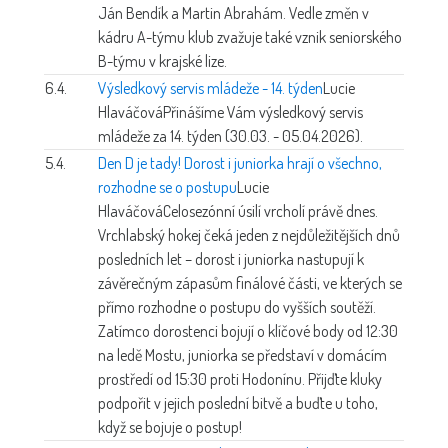
Ján Bendík a Martin Abrahám. Vedle změn v
kádru A-týmu klub zvažuje také vznik seniorského
B-týmu v krajské lize.
6.4.
Výsledkový servis mládeže - 14. týden
Lucie
Hlaváčová
Přinášíme Vám výsledkový servis
mládeže za 14. týden (30.03. - 05.04.2026).
5.4.
Den D je tady! Dorost i juniorka hrají o všechno,
rozhodne se o postupu
Lucie
Hlaváčová
Celosezónní úsilí vrcholí právě dnes.
Vrchlabský hokej čeká jeden z nejdůležitějších dnů
posledních let – dorost i juniorka nastupují k
závěrečným zápasům finálové části, ve kterých se
přímo rozhodne o postupu do vyšších soutěží.
Zatímco dorostenci bojují o klíčové body od 12:30
na ledě Mostu, juniorka se představí v domácím
prostředí od 15:30 proti Hodonínu. Přijďte kluky
podpořit v jejich poslední bitvě a buďte u toho,
když se bojuje o postup!