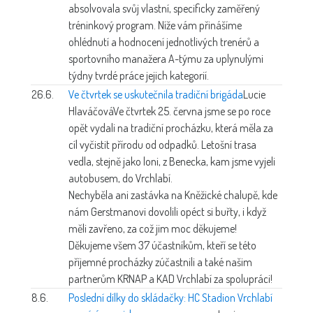
absolvovala svůj vlastní, specificky zaměřený
tréninkový program. Níže vám přinášíme
ohlédnutí a hodnocení jednotlivých trenérů a
sportovního manažera A-týmu za uplynulými
týdny tvrdé práce jejich kategorií.
26.6.
Ve čtvrtek se uskutečnila tradiční brigáda
Lucie
Hlaváčová
Ve čtvrtek 25. června jsme se po roce
opět vydali na tradiční procházku, která měla za
cíl vyčistit přírodu od odpadků. Letošní trasa
vedla, stejně jako loni, z Benecka, kam jsme vyjeli
autobusem, do Vrchlabí.
Nechyběla ani zastávka na Kněžické chalupě, kde
nám Gerstmanovi dovolili opéct si buřty, i když
měli zavřeno, za což jim moc děkujeme!
Děkujeme všem 37 účastníkům, kteří se této
příjemné procházky zúčastnili a také našim
partnerům KRNAP a KAD Vrchlabí za spolupráci!
8.6.
Poslední dílky do skládačky: HC Stadion Vrchlabí