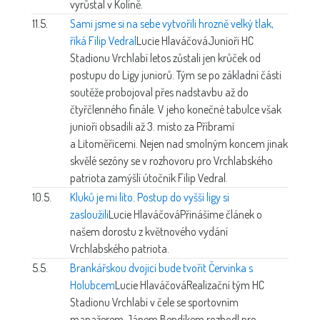
vyrůstal v Kolíně.
11.5.
Sami jsme si na sebe vytvořili hrozně velký tlak,
říká Filip Vedral
Lucie Hlaváčová
Junioři HC
Stadionu Vrchlabí letos zůstali jen krůček od
postupu do Ligy juniorů. Tým se po základní části
soutěže probojoval přes nadstavbu až do
čtyřčlenného finále. V jeho konečné tabulce však
junioři obsadili až 3. místo za Příbramí
a Litoměřicemi. Nejen nad smolným koncem jinak
skvělé sezóny se v rozhovoru pro Vrchlabského
patriota zamýšlí útočník Filip Vedral.
10.5.
Kluků je mi líto. Postup do vyšší ligy si
zasloužili
Lucie Hlaváčová
Přinášíme článek o
našem dorostu z květnového vydání
Vrchlabského patriota.
5.5.
Brankářskou dvojici bude tvořit Červinka s
Holubcem
Lucie Hlaváčová
Realizační tým HC
Stadionu Vrchlabí v čele se sportovním
manažerem Jánem Bendíkem rozhodl pro