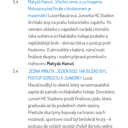
5.4.
Matyáš Hanuš: „Všichni víme, o co hrajeme.
Motivace před finále s Hodonínem je
maximální“
Lucie Hlaváčová
Juniorka HC Stadion
Vrchlabí stojí na prahu historického úspěchu. Po
cenném vítězství v nájezdech na ledě Litoměřic
čeká svěřence vrchlabského hokeje poslední a
nejdůležitější krok – domácí bitva o postup proti
Hodonínu. O atmosféře v kabině, náročnosti
finálové skupiny i osobní přípravě promluvil v
rozhovoru
Matyáš Hanuš
.
5.4.
JEDNA MINUTA, JEDEN BOD. TAK BLÍZKO BYL
POSTUP DOROSTU A JUNIORKY
Lucie
Hlaváčová
Byl to víkend, který se nesmazatelně
zapíše do paměti vrchlabského hokeje. Dorostenci
i junioři HC Stadionu prožili finálovou jízdu, která
gradovala až do posledních vteřin sezóny.
Přestože oba týmy bojovaly na hranici svých
možností, sportovní osud byl tentokrát krutý – k
postupu do vyšších soutěží chyběl dorostu jediný