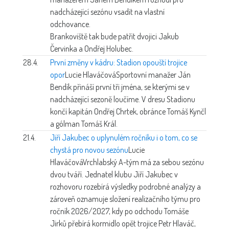
nadcházející sezónu vsadit na vlastní
odchovance.
Brankoviště tak bude patřit dvojici Jakub
Červinka a Ondřej Holubec.
28.4.
První změny v kádru: Stadion opouští trojice
opor
Lucie Hlaváčová
Sportovní manažer Ján
Bendík přináší první tři jména, se kterými se v
nadcházející sezoně loučíme. V dresu Stadionu
končí kapitán Ondřej Chrtek, obránce Tomáš Kynčl
a gólman Tomáš Král.
21.4.
Jiří Jakubec o uplynulém ročníku i o tom, co se
chystá pro novou sezónu
Lucie
Hlaváčová
Vrchlabský A-tým má za sebou sezónu
dvou tváří. Jednatel klubu Jiří Jakubec v
rozhovoru rozebírá výsledky podrobné analýzy a
zároveň oznamuje složení realizačního týmu pro
ročník 2026/2027, kdy po odchodu Tomáše
Jirků přebírá kormidlo opět trojice Petr Hlaváč,