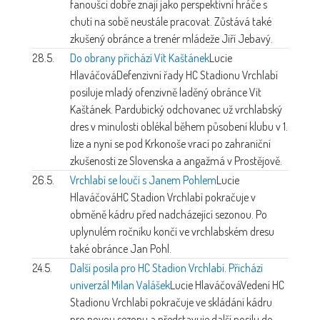
fanoušci dobře znají jako perspektivní hráče s
chutí na sobě neustále pracovat. Zůstává také
zkušený obránce a trenér mládeže Jiří Jebavý.
28.5.
Do obrany přichází Vít Kaštánek
Lucie
Hlaváčová
Defenzivní řady HC Stadionu Vrchlabí
posiluje mladý ofenzivně laděný obránce Vít
Kaštánek. Pardubický odchovanec už vrchlabský
dres v minulosti oblékal během působení klubu v 1.
lize a nyní se pod Krkonoše vrací po zahraniční
zkušenosti ze Slovenska a angažmá v Prostějově.
26.5.
Vrchlabí se loučí s Janem Pohlem
Lucie
Hlaváčová
HC Stadion Vrchlabí pokračuje v
obměně kádru před nadcházející sezonou. Po
uplynulém ročníku končí ve vrchlabském dresu
také obránce Jan Pohl.
24.5.
Další posila pro HC Stadion Vrchlabí. Přichází
univerzál Milan Valášek
Lucie Hlaváčová
Vedení HC
Stadionu Vrchlabí pokračuje ve skládání kádru
pro novou sezonu a představuje další posilu do