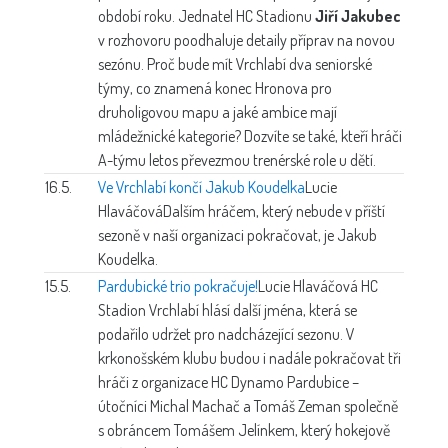
období roku. Jednatel HC Stadionu
Jiří Jakubec
v rozhovoru poodhaluje detaily příprav na novou
sezónu. Proč bude mít Vrchlabí dva seniorské
týmy, co znamená konec Hronova pro
druholigovou mapu a jaké ambice mají
mládežnické kategorie? Dozvíte se také, kteří hráči
A-týmu letos převezmou trenérské role u dětí.
16.5.
Ve Vrchlabí končí Jakub Koudelka
Lucie
Hlaváčová
Dalším hráčem, který nebude v příští
sezoně v naší organizaci pokračovat, je Jakub
Koudelka.
15.5.
Pardubické trio pokračuje!
Lucie Hlaváčová
HC
Stadion Vrchlabí hlásí další jména, která se
podařilo udržet pro nadcházející sezonu. V
krkonošském klubu budou i nadále pokračovat tři
hráči z organizace HC Dynamo Pardubice –
útočníci Michal Machač a Tomáš Zeman společně
s obráncem Tomášem Jelínkem, který hokejově