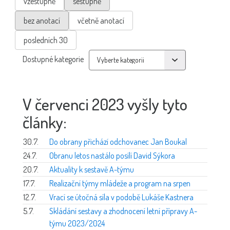
vzestupně
sestupně
bez anotací
včetně anotací
posledních 30
Dostupné kategorie
V červenci 2023 vyšly tyto
články:
30.7.
Do obrany přichází odchovanec Jan Boukal
24.7.
Obranu letos nastálo posílí David Sýkora
20.7.
Aktuality k sestavě A-týmu
17.7.
Realizační týmy mládeže a program na srpen
12.7.
Vrací se útočná síla v podobě Lukáše Kastnera
5.7.
Skládání sestavy a zhodnocení letní přípravy A-
týmu 2023/2024