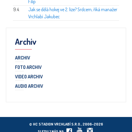
Filip
9.4.
Jak se dělá hokej ve 2. lize? Srdcem, říká manažer
Vrchlabí Jakubec
Archiv
ARCHIV
FOTO ARCHIV
VIDEO ARCHIV
AUDIO ARCHIV
© HC STADION VRCHLABÍ S.R.O., 2006–2026
SLEDUJ NÁS NA