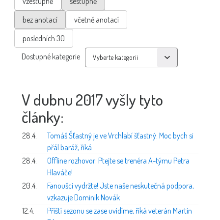
vzestupně
sestupně
bez anotací
včetně anotací
posledních 30
Dostupné kategorie
V dubnu 2017 vyšly tyto
články:
28.4.
Tomáš Šťastný je ve Vrchlabí šťastný. Moc bych si
přál baráž, říká
28.4.
Offline rozhovor: Ptejte se trenéra A-týmu Petra
Hlaváče!
20.4.
Fanoušci vydržte! Jste naše neskutečná podpora,
vzkazuje Dominik Novák
12.4.
Příští sezonu se zase uvidíme, říká veterán Martin