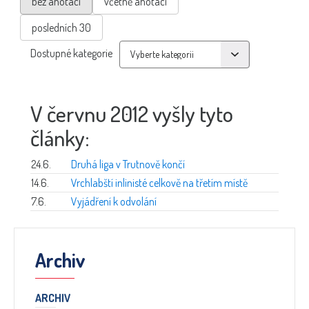
bez anotací
včetně anotací
posledních 30
Dostupné kategorie
V červnu 2012 vyšly tyto
články:
24.6.
Druhá liga v Trutnově končí
14.6.
Vrchlabští inlinisté celkově na třetím místě
7.6.
Vyjádření k odvolání
Archiv
ARCHIV