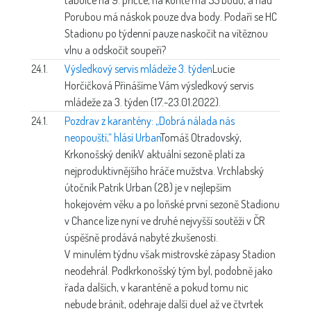
Porubou má náskok pouze dva body. Podaří se HC
Stadionu po týdenní pauze naskočit na vítěznou
vlnu a odskočit soupeři?
24.1.
Výsledkový servis mládeže 3. týden
Lucie
Horčičková
Přinášíme Vám výsledkový servis
mládeže za 3. týden (17.-23.01.2022).
24.1.
Pozdrav z karantény: „Dobrá nálada nás
neopouští,“ hlásí Urban
Tomáš Otradovský,
Krkonošský deník
V aktuální sezoně platí za
nejproduktivnějšího hráče mužstva. Vrchlabský
útočník Patrik Urban (28) je v nejlepším
hokejovém věku a po loňské první sezoně Stadionu
v Chance lize nyní ve druhé nejvyšší soutěži v ČR
úspěšně prodává nabyté zkušenosti.
V minulém týdnu však mistrovské zápasy Stadion
neodehrál. Podkrkonošský tým byl, podobně jako
řada dalších, v karanténě a pokud tomu nic
nebude bránit, odehraje další duel až ve čtvrtek