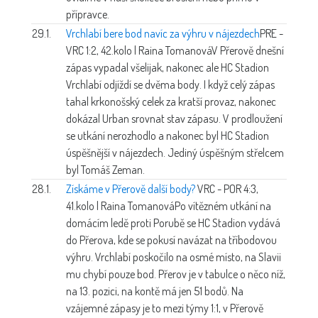
přípravce.
29.1.
Vrchlabí bere bod navíc za výhru v nájezdech
PRE -
VRC 1:2, 42.kolo | Raina Tomanová
V Přerově dnešní
zápas vypadal všelijak, nakonec ale HC Stadion
Vrchlabí odjíždí se dvěma body. I když celý zápas
tahal krkonošský celek za kratší provaz, nakonec
dokázal Urban srovnat stav zápasu. V prodloužení
se utkání nerozhodlo a nakonec byl HC Stadion
úspěšnější v nájezdech. Jediný úspěšným střelcem
byl Tomáš Zeman.
28.1.
Získáme v Přerově další body?
VRC - POR 4:3,
41.kolo | Raina Tomanová
Po vítězném utkání na
domácím ledě proti Porubě se HC Stadion vydává
do Přerova, kde se pokusí navázat na tříbodovou
výhru. Vrchlabí poskočilo na osmé místo, na Slavii
mu chybí pouze bod. Přerov je v tabulce o něco níž,
na 13. pozici, na kontě má jen 51 bodů. Na
vzájemné zápasy je to mezi týmy 1:1, v Přerově