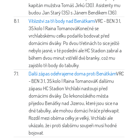
kapitán mužstva Tomáš Jirků (30). Asistenty mu
budou Jan Starý (35) s Jánem Bendíkem (36).
8.1.
Vítězství za tři body nad Benátkami
VRC - BEN 3:1,
35.kolo | Raina Tomanová
Konečně se
vrchlabskému celku podařilo bodovat před
domácími diváky. Po dvou třetinách to sice ještě
nebylo jasné, v té poslední ale HC Stadion zabral a
během dvou minut vstřelil dvě branky, což mu
zajistilo tři body do tabulky.
7.1.
Další zápas odehrajeme doma proti Benátkám
VRC
- BEN 3:1, 35.kolo | Raina Tomanová
K dalšímu
zápasu HC Stadion Vrchlabí nastoupí před
domácími diváky. Do krkonošského města
přijedou Benátky nad Jizerou, které jsou sice na
dně tabulky, ale mohou domácí hráče překvapit.
Rozdíl mezi oběma celky je velký, Vrchlabí ale
ukázalo, že i proti slabšímu soupeři musí hodně
bojovat.