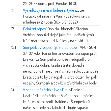
27.1.2022 doma proti Porubě (18.00).
17.1.
Výsledkový servis mládeže 2. týden
Lucie
Horčičková
Přinášíme Vám výsledkový servis
mládeže za 2. týden (10.-16.01.2022).
17.1.
Odložení zápasů
Daniela Udatná
HC Stadion
Vrchlabí, bohužel stejně jako řadu dalších týmů,
trápí marodka a pozitivní testy na covid-19.
15.1.
Šumperk byl úspěšnější v prodloužení
VRC - SUM
3:4, 37.kolo | Raina Tomanová
Domácí zápas proti
Drakům ze Šumperka bohužel nedopadl pro
vrchlabské dobře. Každá z třetin dopadla
nerozhodně 1:1, nejdříve Vrchlabí vedlo, dotahovali
Draci, poté to bylo naopak. V prodloužení byl pak
úspěšný Šumperk a odváží si z Vrchlabí dva body.
14.1.
V sobotu nás čeká bitva s Draky
Daniela
Udatná
Zítra nás čeká další zápas na domácím
ledě, tentokrát proti Drakům ze Šumperka. S
našim sousedem v tabulce to bude zápas o