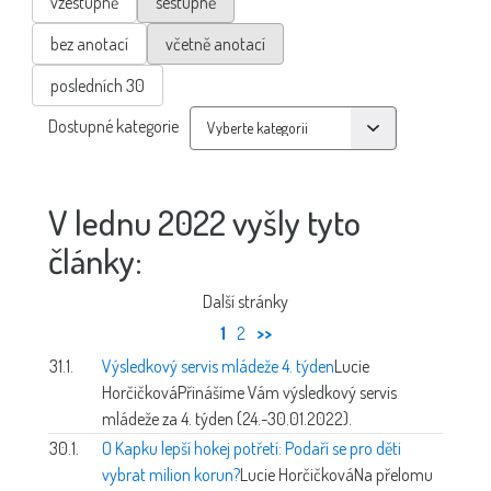
vzestupně
sestupně
bez anotací
včetně anotací
posledních 30
Dostupné kategorie
V lednu 2022 vyšly tyto
články:
Další stránky
1
2
>>
31.1.
Výsledkový servis mládeže 4. týden
Lucie
Horčičková
Přinášíme Vám výsledkový servis
mládeže za 4. týden (24.-30.01.2022).
30.1.
O Kapku lepší hokej potřetí: Podaří se pro děti
vybrat milion korun?
Lucie Horčičková
Na přelomu