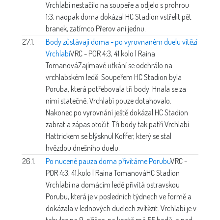
Vrchlabí nestačilo na soupeře a odjelo s prohrou
1:3, naopak doma dokázal HC Stadion vstřelit pět
branek, zatímco Přerov ani jednu.
27.1.
Body zůstávají doma - po vyrovnaném duelu vítězí
Vrchlabí
VRC - POR 4:3, 41.kolo | Raina
Tomanová
Zajímavé utkání se odehrálo na
vrchlabském ledě. Soupeřem HC Stadion byla
Poruba, která potřebovala tři body. Hnala se za
nimi statečně, Vrchlabí pouze dotahovalo.
Nakonec po vyrovnání ještě dokázal HC Stadion
zabrat a zápas otočit. Tři body tak patří Vrchlabí.
Hattrickem se blýsknul Koffer, který se stal
hvězdou dnešního duelu.
26.1.
Po nucené pauza doma přivítáme Porubu
VRC -
POR 4:3, 41.kolo | Raina Tomanová
HC Stadion
Vrchlabí na domácím ledě přivítá ostravskou
Porubu, která je v posledních týdnech ve formě a
dokázala v lednových duelech zvítězit. Vrchlabí je v
tabulce na 9. příčce, na kontě má 55 bodů, a nad