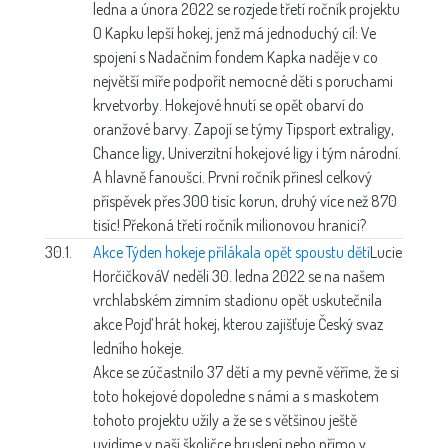
ledna a února 2022 se rozjede třetí ročník projektu
O Kapku lepší hokej, jenž má jednoduchý cíl: Ve
spojení s Nadačním fondem Kapka naděje v co
největší míře podpořit nemocné děti s poruchami
krvetvorby. Hokejové hnutí se opět obarví do
oranžové barvy. Zapojí se týmy Tipsport extraligy,
Chance ligy, Univerzitní hokejové ligy i tým národní.
A hlavně fanoušci. První ročník přinesl celkový
příspěvek přes 300 tisíc korun, druhý více než 870
tisíc! Překoná třetí ročník milionovou hranici?
30.1.
Akce Týden hokeje přilákala opět spoustu dětí
Lucie
Horčičková
V neděli 30. ledna 2022 se na našem
vrchlabském zimním stadionu opět uskutečnila
akce Pojď hrát hokej, kterou zajišťuje Český svaz
ledního hokeje.
Akce se zúčastnilo 37 dětí a my pevně věříme, že si
toto hokejové dopoledne s námi a s maskotem
tohoto projektu užily a že se s většinou ještě
uvidíme v naší školičce bruslení nebo přímo v