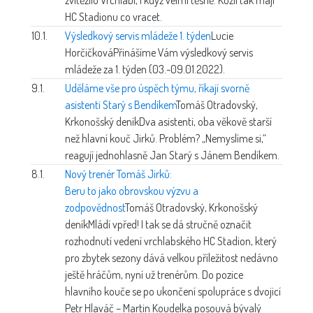
HC Stadionu co vracet.
10.1.
Výsledkový servis mládeže 1. týden
Lucie
Horčičková
Přinášíme Vám výsledkový servis
mládeže za 1. týden (03.-09.01.2022).
9.1.
Uděláme vše pro úspěch týmu, říkají svorně
asistenti Starý s Bendíkem
Tomáš Otradovský,
Krkonošský deník
Dva asistenti, oba věkově starší
než hlavní kouč Jirků. Problém? „Nemyslíme si,“
reagují jednohlasně Jan Starý s Jánem Bendíkem.
8.1.
Nový trenér Tomáš Jirků:
Beru to jako obrovskou výzvu a
zodpovědnost
Tomáš Otradovský, Krkonošský
deník
Mládí vpřed! I tak se dá stručně označit
rozhodnutí vedení vrchlabského HC Stadion, který
pro zbytek sezony dává velkou příležitost nedávno
ještě hráčům, nyní už trenérům. Do pozice
hlavního kouče se po ukončení spolupráce s dvojicí
Petr Hlaváč – Martin Koudelka posouvá bývalý