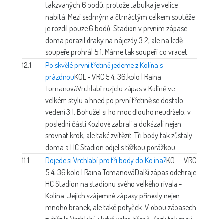
takzvaných 6 bodů, protože tabulka je velice
nabitá. Mezi sedmým a čtrnáctým celkem soutěže
je rozdíl pouze 6 bodů. Stadion v prvním zápase
doma porazil draky na nájezdy 3:2, ale na ledě
soupeře prohrál 5:1. Máme tak soupeři co vracet.
12.1.
Po skvělé první třetině jedeme z Kolína s
prázdnou
KOL - VRC 5:4, 36.kolo | Raina
Tomanová
Vrchlabí rozjelo zápas v Kolíně ve
velkém stylu a hned po první třetině se dostalo
vedení 3:1. Bohužel si ho moc dlouho neudrželo, v
poslední části Kozlové zabrali a dokázali nejen
srovnat krok, ale také zvítězit. Tři body tak zůstaly
doma a HC Stadion odjel s těžkou porážkou.
11.1.
Dojede si Vrchlabí pro tři body do Kolína?
KOL - VRC
5:4, 36.kolo | Raina Tomanová
Další zápas odehraje
HC Stadion na stadionu svého velkého rivala -
Kolína. Jejich vzájemné zápasy přinesly nejen
mnoho branek, ale také potyček. V obou zápasech
zvítězilo Vrchlabí, i když velmi těsně. Kozli tak mají