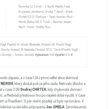
Červinka (J. Tichý) – J. Kynčl, Hladík, Fiala,
Gurjevskij, Kerekanič, Srnský, T. Kynčl – Krsek,
Chrtek (C), D. Chalupa – Tatar, Kastner, Poul –
Moník, Bláha (A), Š. Turek – Šlaicher, Kozák,
Mach. Trenér: Ondřej Poul
aigl, Písařík), 6. Smola (Nezbeda, Kotyza), 26. Písařík (Faigl,
Smola, Kotyza), 51. Nezbeda (Smola), 57. D. Tůma (Písařík, Faigl) –
:
Domský – Toman, Janíček.
Vyloučení:
6:8.
Využití:
2:0.
V
du zápasu, a v čase 1:24 z první velké akce skóroval.
TNEROVI
, který dostal puk za jeho záda. Netrvalo dlouho a
tal v čase 3:36
Ondřej CHRTEK
, kdy chybovala domácí
ič, a Medvědi přesilovou hru po nějaké době využili. V čase
em a Písaříkem. O pár vteřin později už bylo vyrovnáno. V
 kde byl na dorážku připravený
Jan SMOLA
. Červinka proti