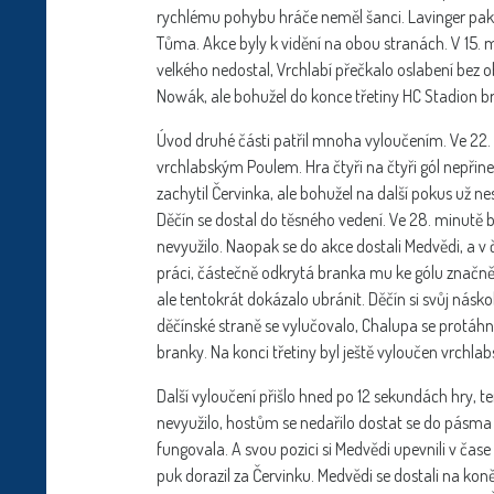
rychlému pohybu hráče neměl šanci. Lavinger pak 
Tůma. Akce byly k vidění na obou stranách. V 15. m
velkého nedostal, Vrchlabí přečkalo oslabení bez 
Nowák, ale bohužel do konce třetiny HC Stadion br
Úvod druhé části patřil mnoha vyloučením. Ve 22. 
vrchlabským Poulem. Hra čtyři na čtyři gól nepřine
zachytil Červinka, ale bohužel na další pokus už ne
Děčín se dostal do těsného vedení. Ve 28. minutě 
nevyužilo. Naopak se do akce dostali Medvědi, a v 
práci, částečně odkrytá branka mu ke gólu značně 
ale tentokrát dokázalo ubránit. Děčín si svůj násko
děčínské straně se vylučovalo, Chalupa se protáhnul
branky. Na konci třetiny byl ještě vyloučen vrchlab
Další vyloučení přišlo hned po 12 sekundách hry, 
nevyužilo, hostům se nedařilo dostat se do pásma
fungovala. A svou pozici si Medvědi upevnili v čas
puk dorazil za Červinku. Medvědi se dostali na kon