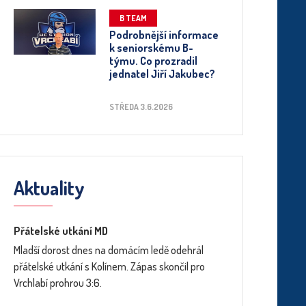
B TEAM
Podrobnější informace
k seniorskému B-
týmu. Co prozradil
jednatel Jiří Jakubec?
STŘEDA 3.6.2026
Aktuality
Přátelské utkání MD
Mladší dorost dnes na domácím ledě odehrál
přátelské utkání s Kolínem. Zápas skončil pro
Vrchlabí prohrou 3:6.