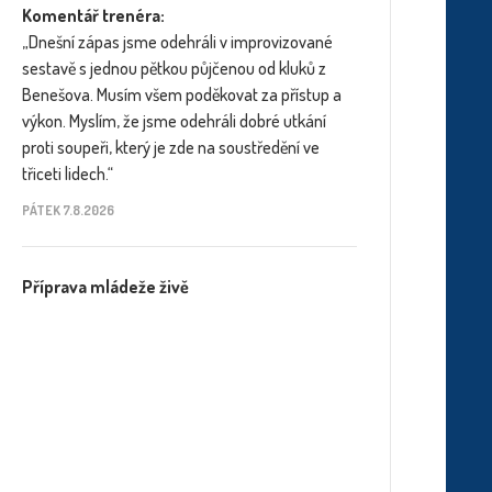
Komentář trenéra:
„Dnešní zápas jsme odehráli v improvizované
sestavě s jednou pětkou půjčenou od kluků z
Benešova. Musím všem poděkovat za přístup a
výkon. Myslím, že jsme odehráli dobré utkání
proti soupeři, který je zde na soustředění ve
třiceti lidech.“
PÁTEK 7.8.2026
Příprava mládeže živě