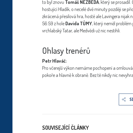
to byl znovu
Tomáš NEZBEDA
, který se prosadil
hostující Hladík, o necelé dvě minuty později se př
zkrácená přesilová hra, hosté ale Lavingera nijak 
56:59 z hole
Davida TŮMY
, který neměl problém 
vrchlabský Tatar, ale Medvědi už nic nestihli.
Ohlasy trenérů
Petr Hlaváč:
Pro včerejší výkon nemáme pochopení a omlouvá
pokoře a hlavně k obraně. Bez té nikdy nic nevyhr
S
SOUVISEJÍCÍ ČLÁNKY