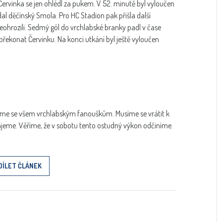
. Červinka se jen ohlédl za pukem. V 52. minutě byl vyloučen
idal děčínský Smola. Pro HC Stadion pak přišla další
neohrozili. Sedmý gól do vrchlabské branky padl v čase
překonat Červinku. Na konci utkání byl ještě vyloučen
me se všem vrchlabským fanouškům. Musíme se vrátit k
ajeme. Věříme, že v sobotu tento ostudný výkon odčiníme.
DÍLET ČLÁNEK