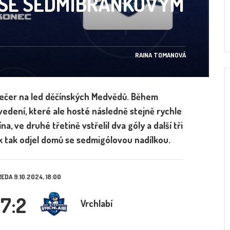
 SE SEDMIBRANKOVÝM
RAINA TOMANOVÁ
 večer na led děčínských Medvědů. Během
edení, které ale hosté následně stejně rychle
ína, ve druhé třetině vstřelil dva góly a další tři
ek tak odjel domů se sedmigólovou nadílkou.
EDA 9.10.2024, 18:00
7:2
Vrchlabí