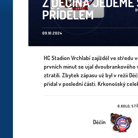
Z DĚČÍNA JEDEME
PŘÍDĚLEM
09.10.2024
HC Stadion Vrchlabí zajížděl ve středu
prvních minut se ujal dvoubrankového v
ztratili. Zbytek zápasu už byl v režii Děč
přidal v poslední části. Krkonošský cel
6.KOLO, STŘ
Děčín