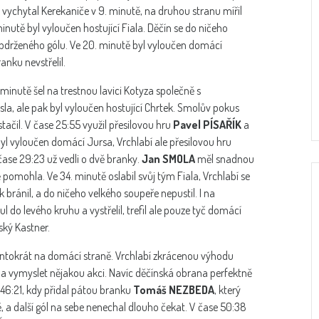
vychytal Kerekaniče v 9. minutě, na druhou stranu mířil
inutě byl vyloučen hostující Fiala. Děčín se do ničeho
obdrženého gólu. Ve 20. minutě byl vyloučen domácí
anku nevstřelil.
minutě šel na trestnou lavici Kotyza společně s
sla, ale pak byl vyloučen hostující Chrtek. Smolův pokus
stačil. V čase 25:55 využil přesilovou hru
Pavel PÍSAŘÍK
a
byl vyloučen domácí Jursa, Vrchlabí ale přesilovou hru
čase 29:23 už vedli o dvě branky.
Jan SMOLA
měl snadnou
pomohla. Ve 34. minutě oslabil svůj tým Fiala, Vrchlabí se
k bránil, a do ničeho velkého soupeře nepustil. I na
 do levého kruhu a vystřelil, trefil ale pouze tyč domácí
ský Kastner.
tentokrát na domácí straně. Vrchlabí zkrácenou výhodu
 a vymyslet nějakou akci. Navíc děčínská obrana perfektně
e 46:21, kdy přidal pátou branku
Tomáš NEZBEDA
, který
ě, a další gól na sebe nenechal dlouho čekat. V čase 50:38