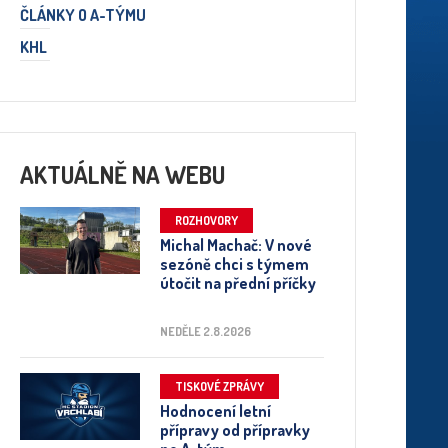
ČLÁNKY O A-TÝMU
KHL
AKTUÁLNĚ NA WEBU
ROZHOVORY
Michal Machač: V nové
sezóně chci s týmem
útočit na přední příčky
NEDĚLE 2.8.2026
TISKOVÉ ZPRÁVY
Hodnocení letní
přípravy od přípravky