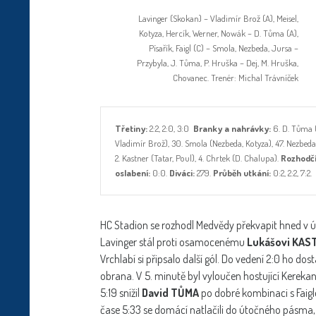
Lavinger (Skokan) – Vladimír Brož (A), Meisel,
Kotyza, Hercík, Werner, Nowák – D. Tůma (A),
Písařík, Faigl (C) – Smola, Nezbeda, Jursa –
Przybyla, J. Tůma, P. Hruška – Dej, M. Hruška,
Chovanec. Trenér: Michal Trávníček
Třetiny:
2:2, 2:0, 3:0
Branky a nahrávky:
6. D. Tůma (F
Vladimír Brož), 30. Smola (Nezbeda, Kotyza), 47. Nezbeda (
2. Kastner (Tatar, Poul), 4. Chrtek (D. Chalupa).
Rozhodčí
oslabení:
0:0.
Diváci:
279.
Průběh utkání:
0:2, 2:2, 7:2.
HC Stadion se rozhodl Medvědy překvapit hned v úvo
Lavinger stál proti osamocenému
Lukášovi KAS
Vrchlabí si připsalo další gól. Do vedení 2:0 ho dos
obrana. V 5. minutě byl vyloučen hostující Kerekan
5:19 snížil
David TŮMA
po dobré kombinaci s Faigl
čase 5:33 se domácí natlačili do útočného pásma,