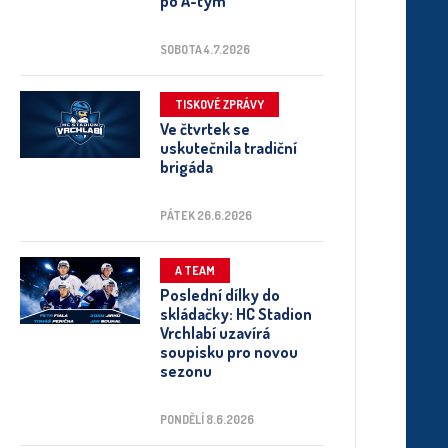
po A-tým
SOBOTA 4.7.2026
TISKOVÉ ZPRÁVY
Ve čtvrtek se
uskutečnila tradiční
brigáda
PÁTEK 26.6.2026
A TEAM
Poslední dílky do
skládačky: HC Stadion
Vrchlabí uzavírá
soupisku pro novou
sezonu
PONDĚLÍ 8.6.2026