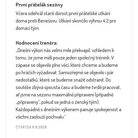
První přátelák sezóny
Včera odehrál starší dorost první přátelské utkání
doma proti Benešovu. Utkání skončilo výhrou 4:2 pro
domácí tým.
Hodnocení trenéra:
„Dnešní výkon nás velmi mile překvapil, vzhledem k
tomu, že jsme měli pouze jeden společný trénink. V
zápase se objevilo plno věcí, které chceme a budeme
po hráčích vyžadovat. Samozřejmě se objevilo i pár
nedostatků, které se budeme snažit odstranit. Do
soutěže zbývá spousta času a budeme tvrdě pracovat,
ať jsme na sezonu maximálně připraveni (případně
„připraveny“, pokud se jedná o ženský tým).
Každopádně s dnešním výkonem panuje spokojenost a
všichni zaslouží pochvalu.“
ČTVRTEK 6.8.2026