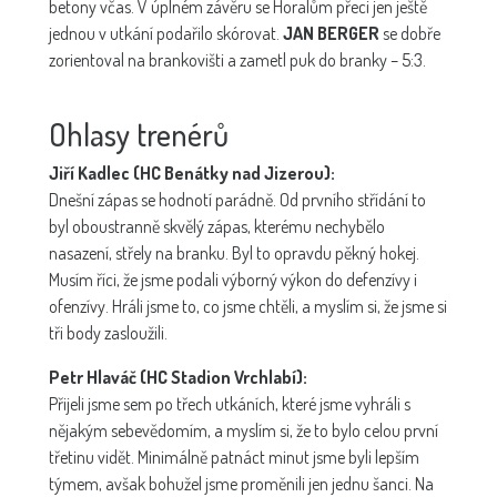
betony včas. V úplném závěru se Horalům přeci jen ještě
jednou v utkání podařilo skórovat.
JAN BERGER
se dobře
zorientoval na brankovišti a zametl puk do branky – 5:3.
Ohlasy trenérů
Jiří Kadlec (HC Benátky nad Jizerou):
Dnešní zápas se hodnotí parádně. Od prvního střídání to
byl oboustranně skvělý zápas, kterému nechybělo
nasazení, střely na branku. Byl to opravdu pěkný hokej.
Musím říci, že jsme podali výborný výkon do defenzívy i
ofenzívy. Hráli jsme to, co jsme chtěli, a myslím si, že jsme si
tři body zasloužili.
Petr Hlaváč (HC Stadion Vrchlabí):
Přijeli jsme sem po třech utkáních, které jsme vyhráli s
nějakým sebevědomím, a myslím si, že to bylo celou první
třetinu vidět. Minimálně patnáct minut jsme byli lepším
týmem, avšak bohužel jsme proměnili jen jednu šanci. Na