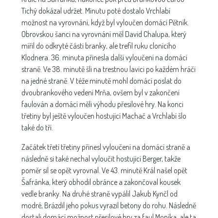
Tichý dokázal udržet. Minutu poté dostalo Vrchlabí
možnost na vyrovnání, když byl vyloučen domácí Pětník.
Obrovskou šanci na vyrovnání měl David Chalupa, který
mířil do odkryté části branky, ale trefil ruku clonícího
Klodnera. 36. minuta přinesla další vyloučení na domácí
straně. Ve 38. minutě šli na trestnou lavici po každém hráči
na jedné straně. V téže minutě mohl domácí poslat do
dvoubrankového vedení Mrňa, ovšem byl v zakončení
faulován a domácí měli výhodu přesilové hry. Na konci
třetiny byl ještě vyloučen hostující Machač a Vrchlabí šlo
také do tří.
Začátek třetí třetiny přinesl vyloučení na domácí straně a
následně si také nechal vyloučit hostující Berger, takže
poměr sil se opět vyrovnal. Ve 43. minutě Král našel opět
Šafránka, který obhodil obránce a zakončoval kousek
vedle branky. Na druhé straně vypálil Jakub Kynčl od
modré, Brázdil jeho pokus vyrazil betony do rohu. Následně
dostali domácí možnost přesilové hry za faul Moníka, ale ta