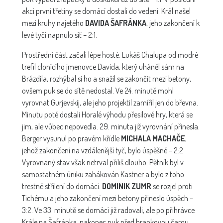
akci první třetiny se domácí dostali do vedení. Král našel
mezi kruhy najetého
DAVIDA ŠAFRÁNKA
, jeho zakončení k
levé tyči napnulo síť – 2:1.
Prostřední část začali lépe hosté. Lukáš Chalupa od modré
trefil clonícího jmenovce Davida, který uháněl sám na
Brázdila, rozhýbal si ho a snažil se zakončit mezi betony,
ovšem puk se do sítě nedostal. Ve 24. minutě mohl
vyrovnat Gurjevskij, ale jeho projektil zamířil jen do břevna.
Minutu poté dostali Horalé výhodu přesilové hry, která se
jim, ale vůbec nepovedla. 29. minuta již vyrovnání přinesla.
Berger vysunul po pravém křídle
MICHALA MACHAČE
,
jehož zakončení na vzdálenější tyč, bylo úspěšné – 2:2.
Vyrovnaný stav však netrval příliš dlouho. Pětník byl v
samostatném úniku zahákován Kastner a bylo z toho
trestné střílení do domácí.
DOMINIK ZUMR
se rozjel proti
Tichému a jeho zakončení mezi betony přineslo úspěch –
3:2. Ve 33. minutě se domácí již radovali, ale po přihrávce
Krále na Šafránka, nakonec puk před brankovou čarou