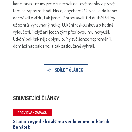
konci první třetiny jsme si nechali dát dvě branky a právě
tam se zápas rozhodl. Místo, abychom 2:0 vedli a do kabin
odcházeli v klidu, tak jsme 1:2 prohrávali. Od druhé třetiny
už se hrál vyrovnaný hokej. Utkání rozkouskovalo hodně
vyloučení, i když ani jeden tým přesilovou hru nevyužil.
Utkání pak tak nějak plynulo. My své šance neproměnili,
domácí naopak ano, a tak zaslouženě vyhráli.
SDÍLET ČLÁNEK
SOUVISEJÍCÍ ČLÁNKY
PREVIEW K ZÁPASU
Stadion vyjede k dalšímu venkovnímu utkání do
Benátek