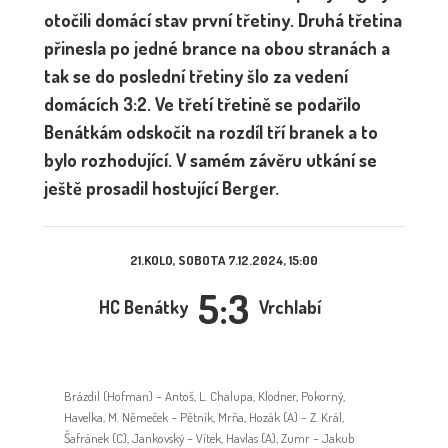
otočili domácí stav první třetiny. Druhá třetina
přinesla po jedné brance na obou stranách a
tak se do poslední třetiny šlo za vedení
domácích 3:2. Ve třetí třetině se podařilo
Benátkám odskočit na rozdíl tří branek a to
bylo rozhodující. V samém závěru utkání se
ještě prosadil hostující Berger.
21.KOLO, SOBOTA 7.12.2024, 15:00
5:3
HC Benátky
Vrchlabí
Brázdil (Hofman) – Antoš, L. Chalupa, Klodner, Pokorný,
Havelka, M. Němeček – Pětník, Mrňa, Hozák (A) – Z. Král,
Šafránek (C), Jankovský – Vítek, Havlas (A), Zumr – Jakub