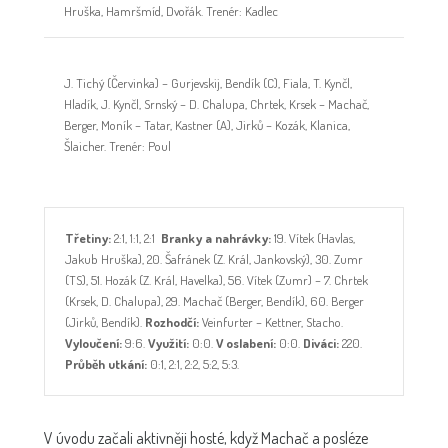
Hruška, Hamršmíd, Dvořák. Trenér: Kadlec
J. Tichý (Červinka) – Gurjevskij, Bendík (C), Fiala, T. Kynčl,
Hladík, J. Kynčl, Srnský – D. Chalupa, Chrtek, Krsek – Machač,
Berger, Moník – Tatar, Kastner (A), Jirků – Kozák, Klanica,
Šlaicher. Trenér: Poul
Třetiny:
2:1, 1:1, 2:1
Branky a nahrávky:
19. Vítek (Havlas,
Jakub Hruška), 20. Šafránek (Z. Král, Jankovský), 30. Zumr
(TS), 51. Hozák (Z. Král, Havelka), 56. Vítek (Zumr) – 7. Chrtek
(Krsek, D. Chalupa), 29. Machač (Berger, Bendík), 60. Berger
(Jirků, Bendík).
Rozhodčí:
Veinfurter – Kettner, Stacho.
Vyloučení:
9:6.
Využití:
0:0.
V oslabení:
0:0.
Diváci:
220.
Průběh utkání:
0:1, 2:1, 2:2, 5:2, 5:3.
V úvodu začali aktivněji hosté, když Machač a posléze