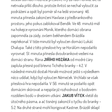
netrvala příliš dlouho, protože Antoš se nechal vyloučit za
podrážení a opět byl poměr sil na ledě srovnaný. 46.
minuta přinesla zakončení Havlase z předbrankového
prostoru, jeho pokus zablokoval Bendík. Ve 48. minutě měl
na hokejce vyrovnání Moník, kterého domácí obrana
zapomněla za zády, ovšem bekhendem Brázdila
nepřekonal. V téže minutě byl vyloučen domácí Lukáš
Chalupa. Také z této přesilové hry se Horálům nepodařilo
vyrovnat. 51. minuta přinesla dvoubrankové vedení na
domácí stranu. Rána
JIŘÍHO HOZÁKA
od modré čáry
zaplula přesně pod břevno Tichého branky – 4:2. V
následné minutě dostali Horalé možnost ještě s výsledkem
něco udělat, když byl vyloučen Němeček. Vrchlabí se však
přesilová hra nepodařila. V 56. minutě se podařilo opět
domácím skórovat a nejspíše již rozhodnout o bodovém
rozdělení bodů v dnešním utkání.
JAKUB VÍTEK
vletěl do
útočného pásma, a ač tísněný zakončil o tyčku do branky –
5:2. Na druhé straně mohl korigovat Kastner, Brázdil sklapl