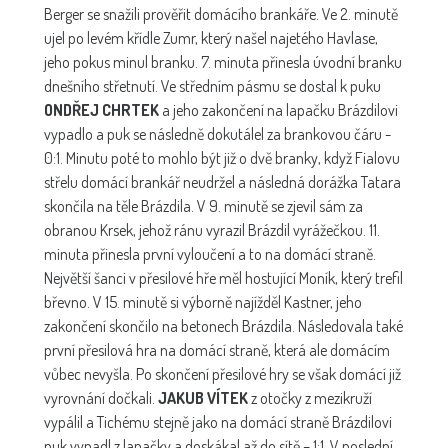
Berger se snažili prověřit domácího brankáře. Ve 2. minutě
ujel po levém křídle Zumr, který našel najetého Havlase,
jeho pokus minul branku. 7. minuta přinesla úvodní branku
dnešního střetnutí. Ve středním pásmu se dostal k puku
ONDŘEJ CHRTEK
a jeho zakončení na lapačku Brázdilovi
vypadlo a puk se následně dokutálel za brankovou čáru -
0:1. Minutu poté to mohlo být již o dvě branky, když Fialovu
střelu domácí brankář neudržel a následná dorážka Tatara
skončila na těle Brázdila. V 9. minutě se zjevil sám za
obranou Krsek, jehož ránu vyrazil Brázdil vyrážečkou. 11.
minuta přinesla první vyloučení a to na domácí straně.
Největší šanci v přesilové hře měl hostující Moník, který trefil
břevno. V 15. minutě si výborně najížděl Kastner, jeho
zakončení skončilo na betonech Brázdila. Následovala také
první přesilová hra na domácí straně, která ale domácím
vůbec nevyšla. Po skončení přesilové hry se však domácí již
vyrovnání dočkali.
JAKUB VÍTEK
z otočky z mezikruží
vypálil a Tichému stejně jako na domácí straně Brázdilovi
puk vypadl z lapačky a doskákal až do sítě – 1:1. V poslední