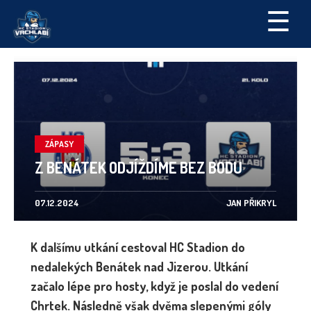
☰
ZÁPASY
Z BENÁTEK ODJÍŽDÍME BEZ BODU
07.12.2024
JAN PŘIKRYL
K dalšímu utkání cestoval HC Stadion do
nedalekých Benátek nad Jizerou. Utkání
začalo lépe pro hosty, když je poslal do vedení
Chrtek. Následně však dvěma slepenými góly