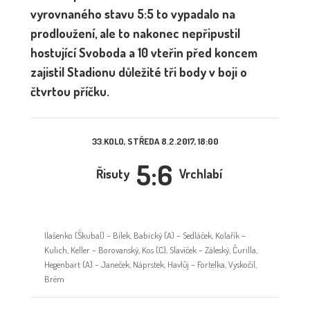
vyrovnaného stavu 5:5 to vypadalo na
prodloužení, ale to nakonec nepřipustil
hostující Svoboda a 10 vteřin před koncem
zajistil Stadionu důležité tři body v boji o
čtvrtou příčku.
33.KOLO, STŘEDA 8.2.2017, 18:00
5:6
Řisuty
Vrchlabí
Ilašenko (Škubal) – Bílek, Babický (A) – Sedláček, Kolařík –
Kulich, Keller – Borovanský, Kos (C), Slavíček – Záleský, Čurilla,
Hegenbart (A) – Janeček, Náprstek, Havlůj – Fortelka, Vyskočil,
Brém