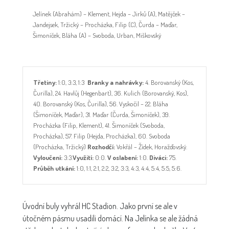
Jelínek (Abrahám) – Klement, Hejda – Jirků (A), Matějček –
Jandejsek, Tržický – Procházka, Filip (C), Čurda – Maďar,
Šimoníček, Bláha (A) – Svoboda, Urban, Miškovský
Třetiny:
1:0, 3:3, 1:3
Branky a nahrávky:
4. Borovanský (Kos,
Čurilla), 24. Havlůj (Hegenbart), 36. Kulich (Borovanský, Kos),
40. Borovanský (Kos, Čurilla), 56. Vyskočil – 22. Bláha
(Šimoníček, Maďar), 31. Maďar (Čurda, Šimoníček), 39.
Procházka (Filip, Klement), 41. Šimoníček (Svoboda,
Procházka), 57. Filip (Hejda, Procházka), 60. Svoboda
(Procházka, Tržický)
Rozhodčí:
Vokřál – Žídek, Horažďovský.
Vyloučení:
3:3.
Využití:
0:0.
V oslabení:
1:0.
Diváci:
75.
Průběh utkání:
1:0, 1:1, 2:1, 2:2, 3:2, 3:3, 4:3, 4:4, 5:4, 5:5, 5:6.
Úvodní buly vyhrál HC Stadion. Jako první se ale v
útočném pásmu usadili domácí. Na Jelínka se ale žádná