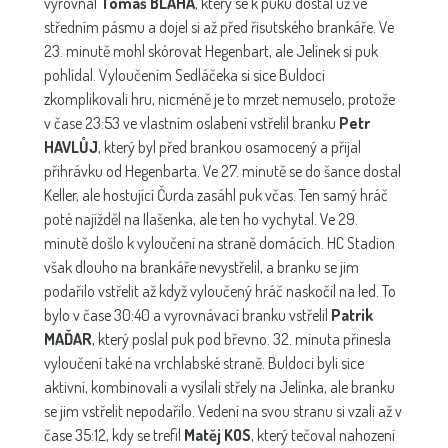
vyrovnal
Tomáš BLÁHA
, který se k puku dostal už ve
středním pásmu a dojel si až před řisutského brankáře. Ve
23. minutě mohl skórovat Hegenbart, ale Jelínek si puk
pohlídal. Vyloučením Sedláčeka si sice Buldoci
zkomplikovali hru, nicméně je to mrzet nemuselo, protože
v čase 23:53 ve vlastním oslabení vstřelil branku
Petr
HAVLŮJ
, který byl před brankou osamocený a přijal
přihrávku od Hegenbarta. Ve 27. minutě se do šance dostal
Keller, ale hostující Čurda zasáhl puk včas. Ten samý hráč
poté najížděl na Ilašenka, ale ten ho vychytal. Ve 29.
minutě došlo k vyloučení na straně domácích. HC Stadion
však dlouho na brankáře nevystřelil, a branku se jim
podařilo vstřelit až když vyloučený hráč naskočil na led. To
bylo v čase 30:40 a vyrovnávací branku vstřelil
Patrik
MAĎAR
, který poslal puk pod břevno. 32. minuta přinesla
vyloučení také na vrchlabské straně. Buldoci byli sice
aktivní, kombinovali a vysílali střely na Jelínka, ale branku
se jim vstřelit nepodařilo. Vedení na svou stranu si vzali až v
čase 35:12, kdy se trefil
Matěj KOS
, který tečoval nahození