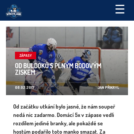
☰
ZÁPASY
OD BULDOKŮ S PLNÝM BODOVÝM
ZISKEM
08.02.2017
JAN PŘIKRYL
Od začátku utkání bylo jasné, že nám soupeř
nedá nic zadarmo. Domácí 5x v zápase vedli
rozdílem jediné branky, ale pokaždé se
hostům podařilo toto manko smazat. Za