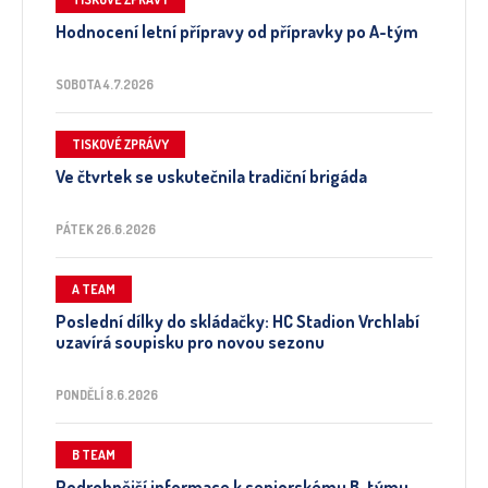
Hodnocení letní přípravy od přípravky po A-tým
SOBOTA 4.7.2026
TISKOVÉ ZPRÁVY
Ve čtvrtek se uskutečnila tradiční brigáda
PÁTEK 26.6.2026
A TEAM
Poslední dílky do skládačky: HC Stadion Vrchlabí
uzavírá soupisku pro novou sezonu
PONDĚLÍ 8.6.2026
B TEAM
Podrobnější informace k seniorskému B-týmu.