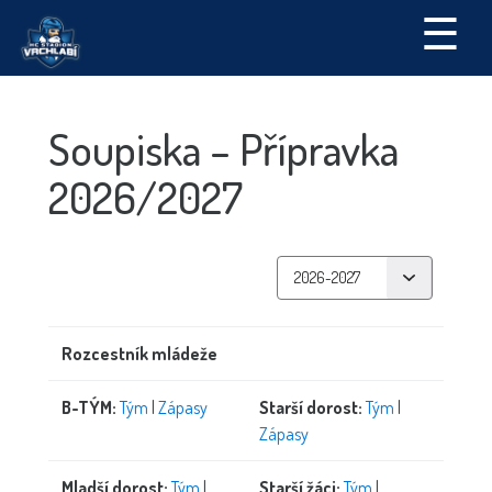
☰
Soupiska – Přípravka
2026/2027
Rozcestník mládeže
B-TÝM:
Tým
|
Zápasy
Starší dorost:
Tým
|
Zápasy
Mladší dorost:
Tým
|
Starší žáci:
Tým
|