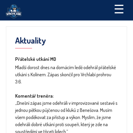
☰
Aktuality
Přátelské utkání MD
Mladší dorost dnes na domácím ledě odehrál přátelské
utkání s Kolínem. Zápas skončil pro Vrchlabí prohrou
3:6.
Komentář trenéra:
„Dnešní zápas jsme odehráli v improvizované sestavě s
jednou pětkou půjčenou od kluků z Benešova. Musím
všem poděkovat za přístup a výkon. Myslím, že jsme
odehráli dobré utkání proti soupeři, který je zde na
soustředění ve třiceti lidech.“