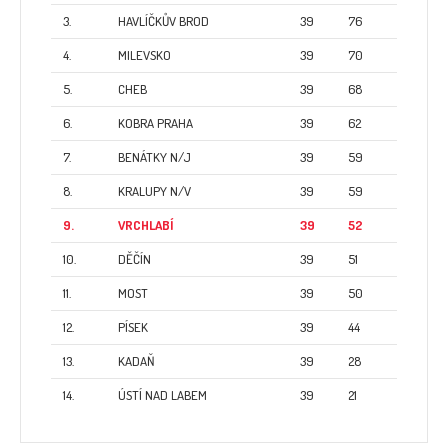
3.
HAVLÍČKŮV BROD
39
76
4.
MILEVSKO
39
70
5.
CHEB
39
68
6.
KOBRA PRAHA
39
62
7.
BENÁTKY N/J
39
59
8.
KRALUPY N/V
39
59
9.
VRCHLABÍ
39
52
10.
DĚČÍN
39
51
11.
MOST
39
50
12.
PÍSEK
39
44
13.
KADAŇ
39
28
14.
ÚSTÍ NAD LABEM
39
21