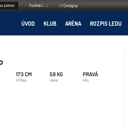
ÚVOD
KLUB
ARÉNA
ROZPIS LEDU
o
173 CM
59 KG
PRAVÁ
VÝŠKA
VÁHA
HŮL