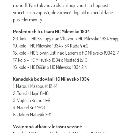
rozhodl. Tým tak znovu ukázal bojovnost i schopnost
vracet se do zápasů, ale zároveň doplatil na neuhlídané
poslední minuty.
Posledních 5 utkání HC Milevsko 1934
20. kolo – HK Kralupy nad Vltavou x HC Milevsko 1934 5:4pp
19. kolo – HC Milevsko 1934 x SK Kadaň 4:0
18. kolo – HC Slovan Ústí nad Labem x HC Milevsko 1934 2:7
17. kolo – HC Milevsko 1934 x Mostečtí Lvi 3:1
16. kolo – HC Děčín x HC Milevsko 1934 2:4
Kanadské bodování HC Milevsko 1934
1. Matouš Masopust 12+14
2. Tomáš Hajič 8+16
3. Vojtěch Krcho 11+9
4. Marcel Kříž 7+13
5. Jakub Matušík 7+11
Vzájemná utkání v letošní sezóně