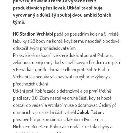
potvrzuje skvělou formu a výrazně těží z
produktivních přesilovek. Utkání tak slibuje
vyrovnaný a důležitý souboj dvou ambiciózních
týmů.
HC Stadion Vrchlabí
padá po posledním kole na 9. místě
tabulky s 28 body na kontě, když se mu nepodařilo bodově
odskočit svým pronásledovatelům.
Po skvělé sérii zápasů, ve které dokázal porazit Příbram,
zvládnout nepříjemný duel s Havlíčkovým Brodem a uspět i
v Benátkách, přišlo domácí selhání proti Kobře Praha.
Vrchlabí tak nedokázalo navázat na výborné výkony z
předchozích utkání.
Utkání proti Kobře začalo defenzivně a po první třetině
platil stav 0:0. Zlom nastal ve druhé části, kdy se hosté
dostali do vedení a Vrchlabí muselo dotahovat. Jediný gól
domácích v prostřední části vstřelil
Jakub Tatar
v
přesilové hře po kombinaci s Jakubem Kynčlem a
Michalem Benešem. Kobra ale i nadále trestala chyby a