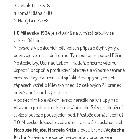
3. Jakub Tatar 8+8
4. Tomáš Bláha 4+10
5. Matěj Beneš 4+9
HC Milevsko 1934
je aktuálně na 7. místě tabulky se
ziskem 34 bodů.
Milevsko si v posledních pěti kolech připsalo čtyři výhry a
potvrzuje velmi solidní formu. Tým postupně porazil Děčín,
Mostecké Lvy, Ústí nad Labem i Kadaň, přičemž většinu
úspěchů podpořila produktivní ofenziva a výborně sehrané
přesilové hry. Za zmínku stojí fakt, že v uplynulých pěti
zápasech vstřelilo Milevsko hned 8 z celkových 22 branek
právě v početních výhodách.
V posledním kole však Milevsko narazilo na Kralupy nad
Vltavou a po dramatickém utkání padlo 5:4 v prodloužení,
takže si odvezlo pouze jeden bod. Přestože domácí vedli už
2:0, Milevsko dokázalo skóre otočit až na 3:4 zásluhou tref
Matouše Hajiče
,
Marcela Kříže
a dvou branek
Vojtěcha
Krcha
. V závěru ale soupeř vyrovnal a v prodloužení