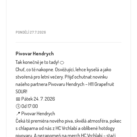
PONDĚLÍ 27.7.2026
Pivovar Hendrych
Tak konečně je to tady! 🍊
Chuť, co tě nakopne. Osvěžující, lehce kyselá a jako
stvořená pro letní večery. Přijď ochutnat novinku
našeho partnera Pivovaru Hendrych – H11 Grapefruit
SOUR!
📅 Pátek 24. 7. 2026
🕔 Od 17:00
📍 Pivovar Hendrych
Čeká tě premiéra nového piva, skvělá atmosféra, pokec
s chlapama od nás z HC Vrchlabí a oblíbené hotdogy
pivovaru. A nezapomeň na merch HC Vrchlabí – stačí