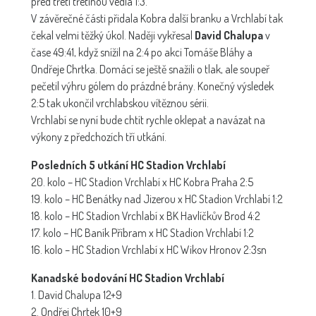
před třetí třetinou vedla 1:3.
V závěrečné části přidala Kobra další branku a Vrchlabí tak
čekal velmi těžký úkol. Naději vykřesal
David Chalupa
v
čase 49:41, když snížil na 2:4 po akci Tomáše Bláhy a
Ondřeje Chrtka. Domácí se ještě snažili o tlak, ale soupeř
pečetil výhru gólem do prázdné brány. Konečný výsledek
2:5 tak ukončil vrchlabskou vítěznou sérii.
Vrchlabí se nyní bude chtít rychle oklepat a navázat na
výkony z předchozích tří utkání.
Posledních 5 utkání HC Stadion Vrchlabí
20. kolo – HC Stadion Vrchlabí x HC Kobra Praha 2:5
19. kolo – HC Benátky nad Jizerou x HC Stadion Vrchlabí 1:2
18. kolo – HC Stadion Vrchlabí x BK Havlíčkův Brod 4:2
17. kolo – HC Baník Příbram x HC Stadion Vrchlabí 1:2
16. kolo – HC Stadion Vrchlabí x HC Wikov Hronov 2:3sn
Kanadské bodování HC Stadion Vrchlabí
1. David Chalupa 12+9
2. Ondřej Chrtek 10+9