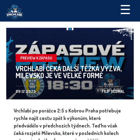
☰
PREVIEW K ZÁPASU
VRCHLABÍ ČEKÁ DALŠÍ TĚŽKÁ VÝZVA,
MILEVSKO JE VE VELKÉ FORMĚ
09.12.2025
FILIP VEDRAL
Vrchlabí po porážce 2:5 s Kobrou Praha potřebuje
rychle najít cestu zpět k výkonům, které
předvádělo v předchozích týdnech. Teď ho však
čeká rozjeté Milevsko, které v posledních kolech