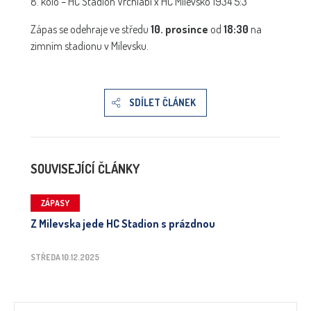
8. kolo – HC Stadion Vrchlabí x HC Milevsko 1934 5:3
Zápas se odehraje ve středu
10. prosince
od
18:30
na
zimním stadionu v Milevsku.
SDÍLET ČLÁNEK
SOUVISEJÍCÍ ČLÁNKY
ZÁPASY
Z Milevska jede HC Stadion s prázdnou
STŘEDA 10.12.2025