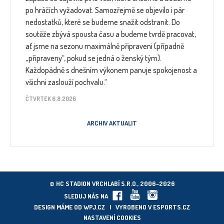
po hráčích vyžadovat. Samozřejmě se objevilo i pár
nedostatků, které se budeme snažit odstranit. Do
soutěže zbývá spousta času a budeme tvrdě pracovat,
ať jsme na sezonu maximálně připraveni (případně
„připraveny“, pokud se jedná o ženský tým).
Každopádně s dnešním výkonem panuje spokojenost a
všichni zaslouží pochvalu.“
ČTVRTEK 6.8.2026
ARCHIV AKTUALIT
© HC STADION VRCHLABÍ S.R.O., 2006–2026
SLEDUJ NÁS NA
DESIGN MÁME OD
WPJ.CZ
| VYROBENO V
ESPORTS.CZ
NASTAVENÍ COOKIES