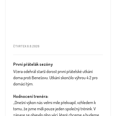
ČTVRTEK 6.8.2026
První přátelák sezóny
Včera odehrál starší dorost první přátelské utkání
doma proti Benešovu. Utkání skončilo výhrou 4:2 pro
domácí tým.
Hodnocení trenéra:
„Dnešní výkon nás velmi mile překvapil, vzhledem k
tomu, že jsme měli pouze jeden společný trénink. V
zápase se objevilo plno věcí, které chceme a budeme