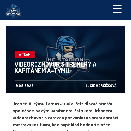
☰
A TEAM
VIDEOROZHOVOR S TRENÉRY A
KAPITÁNEM A-TÝMU
19.09.2022
LUCIE HORČIČKOVÁ
Trenéři A-týmu Tomáš Jirků a Petr Hlaváč přináší
společně s novým kapitánem Patrikem Urbanem
videorozhovor, a zároveň pozvánku na první domácí
mistrovské utkání, kde například hodnotí složení