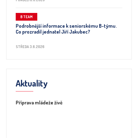
B TEAM
Podrobnější informace k seniorskému B-týmu.
Co prozradil jednatel Jiří Jakubec?
STŘEDA 3.6.2026
Aktuality
Příprava mládeže živě