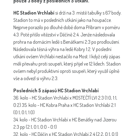
pouze 3 body z posledních 5 utkání.
HC Stadion Vrchlabí
si drží na 3. místě tabulky s 67 body.
Stadion to má v posledních utkání jako na houpačce.
Nejprve porazilo po dlouhé době doma Příbram v poměru
4:3. Poté přišlo vítězství v Děčíně 2:4. Jenže následovala
prohra na domácím ledě s Benátkami 2:3 po prodloužení.
Následovala těsná výhra na ledě Kobry 1:2. V poslední
utkání ovšem Vrchlabí nestačilo na Most. I když celý zápas
měli převahu proti soupeři, který přijel ve 12 lidech. Stadion
ovšem nebyl produktivní oproti soupeři, který využil úplně
vše a odvezl si výhru 2:3.
Posledních 5 zápasů HC Stadion Vrchlabí
36. kolo - HC Stadion Vrchlabí x MOSTEČTÍ LVI 2:3 (1:0, 1:1,
0:2) 35. kolo - HC Kobra Praha x HC Stadion Vrchlabí 2:1
(0:1, 0:1, 1:0)
34. kolo - HC Stadion Vrchlabí x HC Benátky nad Jizerou
2:3 pp (2:1, 0:1, 0:0 - 0:1)
32. kolo - HC Děčín x HC Stadion Vrchlabí 2:4 (2:2, 0:1, 0:1)