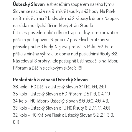
Ústecký Slovan
je středečním soupeřem našeho týmu.
Slovan se nachází na 9. místě tabulky s 43 body. Na Písek
na 8. místě ztrácí 2 body, ale má 2 zápasy k dobru. Naopak
na záda mu dýchá Děčín, který ztrácí 9 bodů.
Ústí se v poslední době celkem trápí a i díky tomu prozatím
přišlo o postupovou, 8. pozici. Z posledních 5 utkání si
připsalo pouhé 3 body. Nejprve prohráli v Písku 5:2. Poté
přišla zmíněná výhra a to doma nad posledními Řisuty 6:2.
Následovali 3 prohry, kde postupně Ústí nestačilo na Tábor,
Příbram a Děčín s celkovým skóre 3:16!
Posledních 5 zápasů Ústecký Slovan
36. kolo - HC Děčín x Ústecký Slovan 3:1 (1:0, 0:1, 2:0)
35. kolo - Ústecký Slovan x HC Příbram 2:5 (1:0, 0:4, 1:1)
34. kolo - HC Tábor x Ústecký Slovan 8:0 (0:0, 4:0, 4:0)
33. kolo - Ústecký Slovan x TJ HC Řisuty 6:2 (1:1, 1:1, 4:0)
32. kolo - IHC Králové Písek x Ústecký Slovan 5:2 (2:1, 3:0,
0:1)