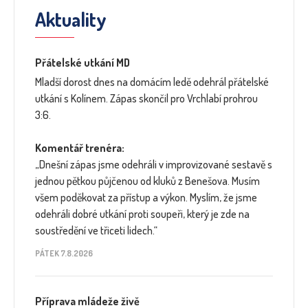
Aktuality
Přátelské utkání MD
Mladší dorost dnes na domácím ledě odehrál přátelské
utkání s Kolínem. Zápas skončil pro Vrchlabí prohrou
3:6.
Komentář trenéra:
„Dnešní zápas jsme odehráli v improvizované sestavě s
jednou pětkou půjčenou od kluků z Benešova. Musím
všem poděkovat za přístup a výkon. Myslím, že jsme
odehráli dobré utkání proti soupeři, který je zde na
soustředění ve třiceti lidech.“
PÁTEK 7.8.2026
Příprava mládeže živě