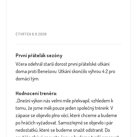
ČTVRTEK 6.8.2026
První přátelák sezóny
Včera odehrál starší dorost první přátelské utkání
doma proti Benešovu. Utkání skončilo výhrou 4:2 pro
domácí tým.
Hodnocení trenéra:
„Dnešní výkon nás velmi mile překvapil, vzhledem k
tomu, že jsme měli pouze jeden společný trénink. V
zápase se objevilo plno věcí, které chceme a budeme
po hráčích vyžadovat. Samozřejmě se objevilo i pár
nedostatků, které se budeme snažit odstranit. Do