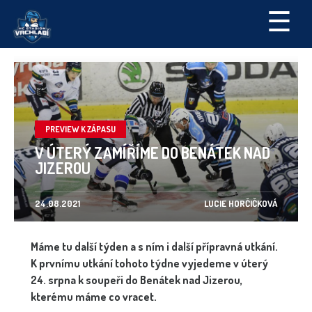
☰
PREVIEW K ZÁPASU
V ÚTERÝ ZAMÍŘÍME DO BENÁTEK NAD
JIZEROU
24.08.2021
LUCIE HORČIČKOVÁ
Máme tu další týden a s ním i další přípravná utkání.
K prvnímu utkání tohoto týdne vyjedeme v úterý
24. srpna k soupeři do Benátek nad Jizerou,
kterému máme co vracet.