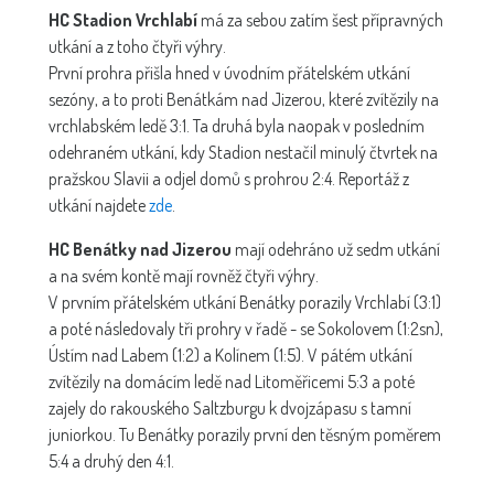
HC Stadion Vrchlabí
má za sebou zatím šest přípravných
utkání a z toho čtyři výhry.
První prohra přišla hned v úvodním přátelském utkání
sezóny, a to proti Benátkám nad Jizerou, které zvítězily na
vrchlabském ledě 3:1. Ta druhá byla naopak v posledním
odehraném utkání, kdy Stadion nestačil minulý čtvrtek na
pražskou Slavii a odjel domů s prohrou 2:4. Reportáž z
utkání najdete
zde
.
HC Benátky nad Jizerou
mají odehráno už sedm utkání
a na svém kontě mají rovněž čtyři výhry.
V prvním přátelském utkání Benátky porazily Vrchlabí (3:1)
a poté následovaly tři prohry v řadě - se Sokolovem (1:2sn),
Ústím nad Labem (1:2) a Kolínem (1:5). V pátém utkání
zvítězily na domácím ledě nad Litoměřicemi 5:3 a poté
zajely do rakouského Saltzburgu k dvojzápasu s tamní
juniorkou. Tu Benátky porazily první den těsným poměrem
5:4 a druhý den 4:1.