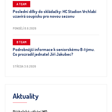
A TEAM
Poslední dílky do skládačky: HC Stadion Vrchlabí
uzavírá soupisku pro novou sezonu
PONDĚLÍ 8.6.2026
B TEAM
Podrobnější informace k seniorskému B-týmu.
Co prozradil jednatel Jiří Jakubec?
STŘEDA 3.6.2026
Aktuality
Přátelské utkání MD