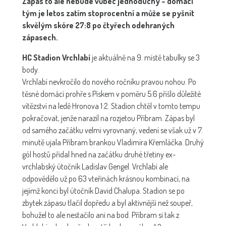
Zápas to ale nebude vůbec jednoduchý – domácí
tým je letos zatím stoprocentní a může se pyšnit
skvělým skóre 27:8 po čtyřech odehraných
zápasech.
HC Stadion Vrchlabí
je aktuálně na 9. místě tabulky se 3
body.
Vrchlabí nevkročilo do nového ročníku pravou nohou. Po
těsné domácí prohře s Pískem v poměru 5:6 přišlo důležité
vítězství na ledě Hronova 1:2. Stadion chtěl v tomto tempu
pokračovat, jenže narazil na rozjetou Příbram. Zápas byl
od samého začátku velmi vyrovnaný, vedení se však už v 7.
minutě ujala Příbram brankou Vladimíra Křemláčka. Druhý
gól hostů přidal hned na začátku druhé třetiny ex-
vrchlabský útočník Ladislav Gengel. Vrchlabí ale
odpovědělo už po 63 vteřinách krásnou kombinací, na
jejímž konci byl útočník David Chalupa. Stadion se po
zbytek zápasu tlačil dopředu a byl aktivnější než soupeř,
bohužel to ale nestačilo ani na bod. Příbram si tak z