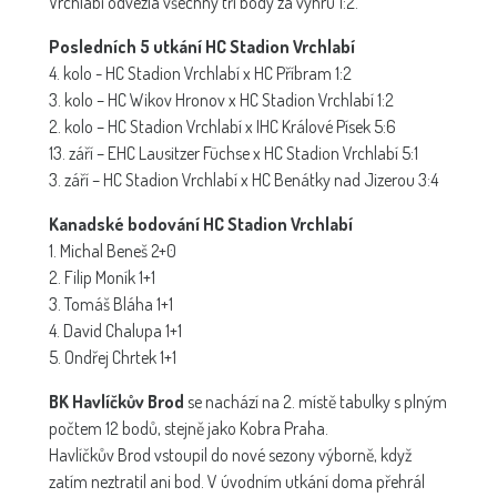
Vrchlabí odvezla všechny tři body za výhru 1:2.
Posledních 5 utkání HC Stadion Vrchlabí
4. kolo - HC Stadion Vrchlabí x HC Příbram 1:2
3. kolo – HC Wikov Hronov x HC Stadion Vrchlabí 1:2
2. kolo – HC Stadion Vrchlabí x IHC Králové Písek 5:6
13. září – EHC Lausitzer Füchse x HC Stadion Vrchlabí 5:1
3. září – HC Stadion Vrchlabí x HC Benátky nad Jizerou 3:4
Kanadské bodování HC Stadion Vrchlabí
1. Michal Beneš 2+0
2. Filip Moník 1+1
3. Tomáš Bláha 1+1
4. David Chalupa 1+1
5. Ondřej Chrtek 1+1
BK Havlíčkův Brod
se nachází na 2. místě tabulky s plným
počtem 12 bodů, stejně jako Kobra Praha.
Havlíčkův Brod vstoupil do nové sezony výborně, když
zatím neztratil ani bod. V úvodním utkání doma přehrál