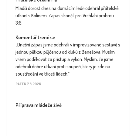
Mladší dorost dnes na domácím ledě odehrál přátelské
utkání s Kolínem. Zápas skončil pro Vrchlabí prohrou
3:6.
Komentář trenéra:
„Dnešní zápas jsme odehráli v improvizované sestavě s
jednou pětkou půjčenou od kluků z Benešova. Musím
všem poděkovat za přístup a výkon. Myslím, že jsme
odehráli dobré utkání proti soupeři, který je zde na
soustředění ve třiceti lidech.“
PÁTEK 7.8.2026
Příprava mládeže živě