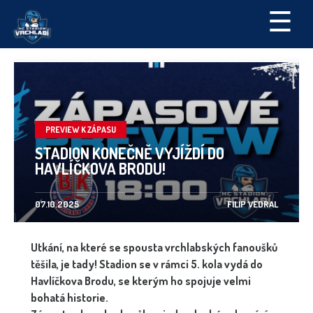
☰
PREVIEW K ZÁPASU
STADION KONEČNĚ VYJÍŽDÍ DO
HAVLÍČKOVA BRODU!
07.10.2025
FILIP VEDRAL
Utkání, na které se spousta vrchlabských fanoušků
těšila, je tady! Stadion se v rámci 5. kola vydá do
Havlíčkova Brodu, se kterým ho spojuje velmi
bohatá historie.