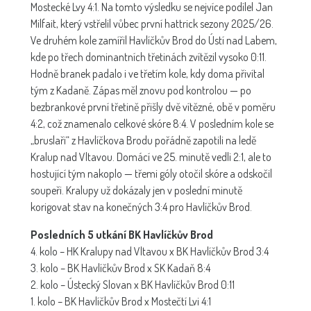
Mostecké Lvy 4:1. Na tomto výsledku se nejvíce podílel Jan
Milfait, který vstřelil vůbec první hattrick sezony 2025/26.
Ve druhém kole zamířil Havlíčkův Brod do Ústí nad Labem,
kde po třech dominantních třetinách zvítězil vysoko 0:11.
Hodně branek padalo i ve třetím kole, kdy doma přivítal
tým z Kadaně. Zápas měl znovu pod kontrolou — po
bezbrankové první třetině přišly dvě vítězné, obě v poměru
4:2, což znamenalo celkové skóre 8:4. V posledním kole se
„bruslaři“ z Havlíčkova Brodu pořádně zapotili na ledě
Kralup nad Vltavou. Domácí ve 25. minutě vedli 2:1, ale to
hostující tým nakoplo — třemi góly otočil skóre a odskočil
soupeři. Kralupy už dokázaly jen v poslední minutě
korigovat stav na konečných 3:4 pro Havlíčkův Brod.
Posledních 5 utkání BK Havlíčkův Brod
4. kolo – HK Kralupy nad Vltavou x BK Havlíčkův Brod 3:4
3. kolo – BK Havlíčkův Brod x SK Kadaň 8:4
2. kolo – Ústecký Slovan x BK Havlíčkův Brod 0:11
1. kolo – BK Havlíčkův Brod x Mostečtí Lvi 4:1