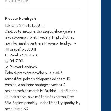
PONDĚLÍ 27.7.2026
Pivovar Hendrych
Tak konečně je to tady! 🍊
Chuť, co tě nakopne. Osvěžující, lehce kyselá a
jako stvořená pro letní večery. Přijď ochutnat
novinku našeho partnera Pivovaru Hendrych –
H11 Grapefruit SOUR!
📅 Pátek 24. 7. 2026
🕔 Od 17:00
📍 Pivovar Hendrych
Čeká tě premiéra nového piva, skvělá
atmosféra, pokec s chlapama od nás z HC
Vrchlabí a oblíbené hotdogy pivovaru. A
nezapomeň na merch HC Vrchlabí – stačí jeden
kousek a první pivo máš od nás zdarma. Dres,
šála, čepice, ponožky… nebo třeba i ty spodky. My
nesoudíme. 😃