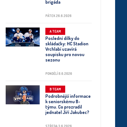
brigáda
PÁTEK 26.6.2026
A TEAM
Poslední dílky do
skládačky: HC Stadion
Vrchlabí uzavírá
soupisku pro novou
sezonu
PONDĚLÍ 8.6.2026
B TEAM
Podrobnější informace
k seniorskému B-
týmu. Co prozradil
jednatel Jiří Jakubec?
STŘEDA 3.6.2026