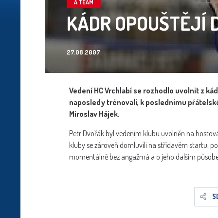
A TEAM
KÁDR OPOUŠTĚJÍ D
27.08.2007
Vedení HC Vrchlabí se rozhodlo uvolnit z ká
naposledy trénovali, k poslednímu přátelské
Miroslav Hájek.
Petr Dvořák byl vedením klubu uvolněn na hostová
kluby se zároveň domluvili na střídavém startu, po
momentálně bez angažmá a o jeho dalším působen
S