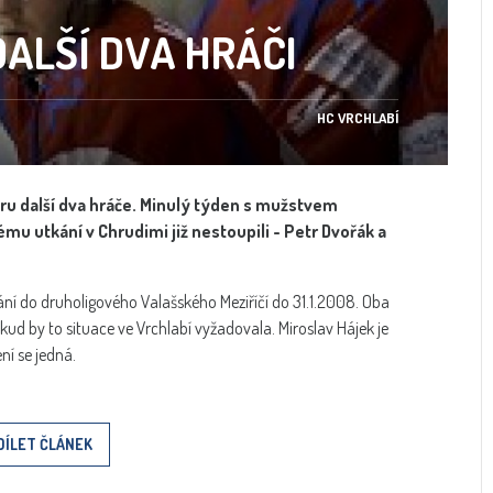
ALŠÍ DVA HRÁČI
HC VRCHLABÍ
dru další dva hráče. Minulý týden s mužstvem
mu utkání v Chrudimi již nestoupili - Petr Dvořák a
ní do druholigového Valašského Meziříčí do 31.1.2008. Oba
kud by to situace ve Vrchlabí vyžadovala. Miroslav Hájek je
í se jedná.
DÍLET ČLÁNEK