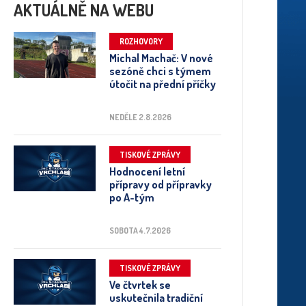
AKTUÁLNĚ NA WEBU
ROZHOVORY
Michal Machač: V nové
sezóně chci s týmem
útočit na přední příčky
NEDĚLE 2.8.2026
TISKOVÉ ZPRÁVY
Hodnocení letní
přípravy od přípravky
po A-tým
SOBOTA 4.7.2026
TISKOVÉ ZPRÁVY
Ve čtvrtek se
uskutečnila tradiční