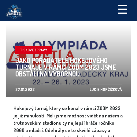
☰
TISKOVÉ ZPRÁVY
JAKO POŘADATELÉ HOKEJOVÉHO
TURNAJE V RÁMCI ZODM 2023 JSME
OBSTÁLI NA VÝBORNOU
27.01.2023
LUCIE HORČIČKOVÁ
Hokejový turnaj, který se konal v rámci ZODM 2023
je již minulostí. Měli jsme možnost vidět na našem a
trutnovském stadionu ty nejlepší hráče ročníku
2008 a mladší. Odehrály se tu skvělé zápasy a