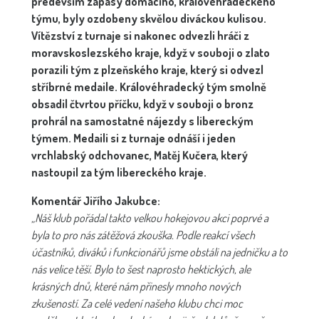
především zápasy domácího, královéhradeckého
týmu, byly ozdobeny skvělou diváckou kulisou.
Vítězství z turnaje si nakonec odvezli hráči z
moravskoslezského kraje, když v souboji o zlato
porazili tým z plzeňského kraje, který si odvezl
stříbrné medaile. Královéhradecký tým smolně
obsadil čtvrtou příčku, když v souboji o bronz
prohrál na samostatné nájezdy s libereckým
týmem. Medaili si z turnaje odnáší i jeden
vrchlabský odchovanec, Matěj Kučera, který
nastoupil za tým libereckého kraje.
Komentář Jiřího Jakubce:
„Náš klub pořádal takto velkou hokejovou akci poprvé a
byla to pro nás zátěžová zkouška. Podle reakcí všech
účastníků, diváků i funkcionářů jsme obstáli na jedničku a to
nás velice těší. Bylo to šest naprosto hektických, ale
krásných dnů, které nám přinesly mnoho nových
zkušeností. Za celé vedení našeho klubu chci moc