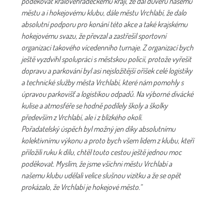
poděkovat královehradeckému kraji, že dal důvěru našemu
městu a i hokejovému klubu, dále městu Vrchlabí, že dalo
absolutní podporu pro konání této akce a také krajskému
hokejovému svazu, že převzal a zastřešil sportovní
organizaci takového vícedenního turnaje. Z organizací bych
ještě vyzdvihl spolupráci s městskou policií, protože vyřešit
dopravu a parkování byl asi nejsložitější oříšek celé logistiky
a technické služby města Vrchlabí, které nám pomohly s
úpravou parkovišť a logistikou odpadů. Na výborné divácké
kulise a atmosféře se hodně podílely školy a školky
především z Vrchlabí, ale i z blízkého okolí.
Pořadatelský úspěch byl možný jen díky absolutnímu
kolektivnímu výkonu a proto bych všem lidem z klubu, kteří
přiložili ruku k dílu, chtěl touto cestou ještě jednou moc
poděkovat. Myslím, že jsme všichni městu Vrchlabí a
našemu klubu udělali velice slušnou vizitku a že se opět
prokázalo, že Vrchlabí je hokejové město.“