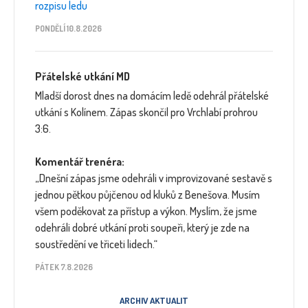
rozpisu ledu
PONDĚLÍ 10.8.2026
Přátelské utkání MD
Mladší dorost dnes na domácím ledě odehrál přátelské
utkání s Kolínem. Zápas skončil pro Vrchlabí prohrou
3:6.
Komentář trenéra:
„Dnešní zápas jsme odehráli v improvizované sestavě s
jednou pětkou půjčenou od kluků z Benešova. Musím
všem poděkovat za přístup a výkon. Myslím, že jsme
odehráli dobré utkání proti soupeři, který je zde na
soustředění ve třiceti lidech.“
PÁTEK 7.8.2026
ARCHIV AKTUALIT