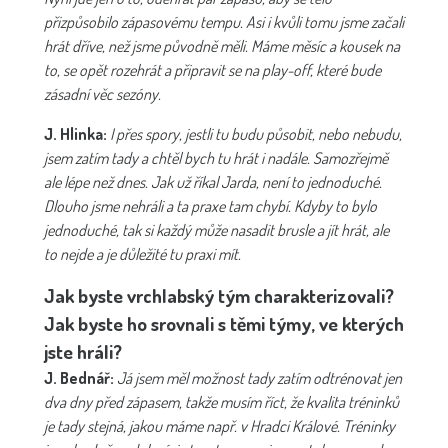
přizpůsobilo zápasovému tempu. Asi i kvůli tomu jsme začali
hrát dříve, než jsme původně měli. Máme měsíc a kousek na
to, se opět rozehrát a připravit se na play-off, které bude
zásadní věc sezóny.
J. Hlinka:
I přes spory, jestli tu budu působit, nebo nebudu,
jsem zatím tady a chtěl bych tu hrát i nadále. Samozřejmě
ale lépe než dnes. Jak už říkal Jarda, není to jednoduché.
Dlouho jsme nehráli a ta praxe tam chybí. Kdyby to bylo
jednoduché, tak si každý může nasadit brusle a jít hrát, ale
to nejde a je důležité tu praxi mít.
Jak byste vrchlabský tým charakterizovali?
Jak byste ho srovnali s těmi týmy, ve kterých
jste hráli?
J. Bednář:
Já jsem měl možnost tady zatím odtrénovat jen
dva dny před zápasem, takže musím říct, že kvalita tréninků
je tady stejná, jakou máme např. v Hradci Králové. Tréninky