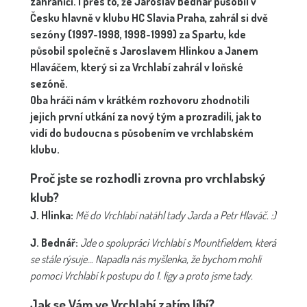
zahraničí. I přes to, že Jaroslav Bednář působil v
Česku hlavně v klubu HC Slavia Praha, zahrál si dvě
sezóny (1997-1998, 1998-1999) za Spartu, kde
působil společně s Jaroslavem Hlinkou a Janem
Hlaváčem, který si za Vrchlabí zahrál v loňské
sezóně.
Oba hráči nám v krátkém rozhovoru zhodnotili
jejich první utkání za nový tým a prozradili, jak to
vidí do budoucna s působením ve vrchlabském
klubu.
Proč jste se rozhodli zrovna pro vrchlabský
klub?
J. Hlinka:
Mě do Vrchlabí natáhl tady Jarda a Petr Hlaváč. :)
J. Bednář:
Jde o spolupráci Vrchlabí s Mountfieldem, která
se stále rýsuje… Napadla nás myšlenka, že bychom mohli
pomoci Vrchlabí k postupu do 1. ligy a proto jsme tady.
Jak se Vám ve Vrchlabí zatím líbí?