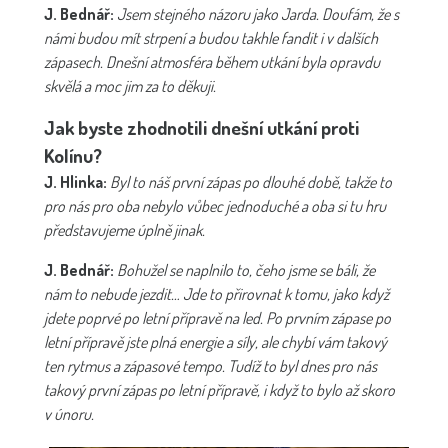
J. Bednář:
Jsem stejného názoru jako Jarda. Doufám, že s
námi budou mít strpení a budou takhle fandit i v dalších
zápasech. Dnešní atmosféra během utkání byla opravdu
skvělá a moc jim za to děkuji.
Jak byste zhodnotili dnešní utkání proti
Kolínu?
J. Hlinka:
Byl to náš první zápas po dlouhé době, takže to
pro nás pro oba nebylo vůbec jednoduché a oba si tu hru
představujeme úplně jinak.
J. Bednář:
Bohužel se naplnilo to, čeho jsme se báli, že
nám to nebude jezdit… Jde to přirovnat k tomu, jako když
jdete poprvé po letní přípravě na led. Po prvním zápase po
letní přípravě jste plná energie a síly, ale chybí vám takový
ten rytmus a zápasové tempo. Tudíž to byl dnes pro nás
takový první zápas po letní přípravě, i když to bylo až skoro
v únoru.