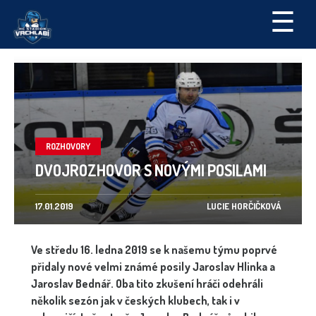
☰
ROZHOVORY
DVOJROZHOVOR S NOVÝMI POSILAMI
17.01.2019
LUCIE HORČIČKOVÁ
Ve středu 16. ledna 2019 se k našemu týmu poprvé
přidaly nové velmi známé posily Jaroslav Hlinka a
Jaroslav Bednář. Oba tito zkušení hráči odehráli
několik sezón jak v českých klubech, tak i v