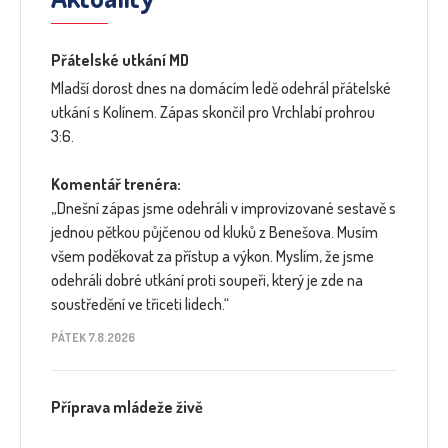
Přátelské utkání MD
Mladší dorost dnes na domácím ledě odehrál přátelské
utkání s Kolínem. Zápas skončil pro Vrchlabí prohrou
3:6.
Komentář trenéra:
„Dnešní zápas jsme odehráli v improvizované sestavě s
jednou pětkou půjčenou od kluků z Benešova. Musím
všem poděkovat za přístup a výkon. Myslím, že jsme
odehráli dobré utkání proti soupeři, který je zde na
soustředění ve třiceti lidech.“
PÁTEK 7.8.2026
Příprava mládeže živě