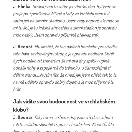
J. Hlinka:
Strávil jsem tu zatím jen dnešní den. Byl jsem se
projít po Špindlerově Mlýně a tady ve Vrchlabí jsem byl
zatím jen na zimním stadionu. Jsem tady poprvé, ale moc se
mi tu líbí, je tu krásná atmosféra a zimní stadion je opravdu
moc hezký. Jsem opravdu příjemně překvapený.
J. Bednář:
Musím říct, že ten nádech horského prostředí a
tato hala, se dřevěnými stropy, je opravdu nádhera. Chtěl
bych poděkovat trenérům, že mi dva dny zpátky úplně
odpálili nohy a zapojili mě do tréninku. :) Samozřejmě si
dělám srandu…Musím říct, že hned, jak jsem přišel, tak to tu
na mě udělalo opravdu dobrý dojem a je moc příjemné tu
hrát.
Jak vidíte svou budoucnost ve vrchlabském
klubu?
J. Bednář:
Díky tomu, že herní dny jsou středa a sobota,
tak to zvládnu skloubit i s prací v hradeckém Mountfieldu.
Nyní jde jen o to, odehrát pár zápasů, aby se tělo