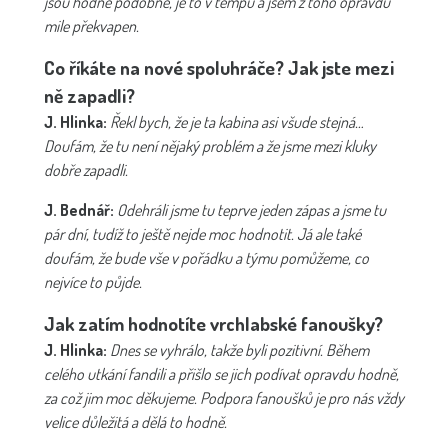
jsou hodně podobné, je to v tempu a jsem z toho opravdu
mile překvapen.
Co říkáte na nové spoluhráče? Jak jste mezi
ně zapadli?
J. Hlinka:
Řekl bych, že je ta kabina asi všude stejná…
Doufám, že tu není nějaký problém a že jsme mezi kluky
dobře zapadli.
J. Bednář:
Odehráli jsme tu teprve jeden zápas a jsme tu
pár dní, tudíž to ještě nejde moc hodnotit. Já ale také
doufám, že bude vše v pořádku a týmu pomůžeme, co
nejvíce to půjde.
Jak zatím hodnotíte vrchlabské fanoušky?
J. Hlinka:
Dnes se vyhrálo, takže byli pozitivní. Během
celého utkání fandili a přišlo se jich podívat opravdu hodně,
za což jim moc děkujeme. Podpora fanoušků je pro nás vždy
velice důležitá a dělá to hodně.