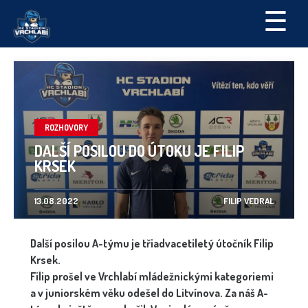
☰
ROZHOVORY
DALŠÍ POSILOU DO ÚTOKU JE FILIP
KRSEK
13.08.2022
FILIP VEDRAL
Další posilou A-týmu je třiadvacetiletý útočník Filip
Krsek.
Filip prošel ve Vrchlabí mládežnickými kategoriemi
a v juniorském věku odešel do Litvínova. Za náš A-