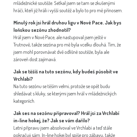
mládežnické soutěže. Setkal jsem se tam se zkušenými
hráči, kteří již hráli i vyšší soutěž a bylo to pro mě přínosem.
Minulý rok jsi hrál druhou ligu v Nové Pace. Jak bys
loňskou sezónu zhodnotil?
Hrál jsem v Nové Pace, ale nastupoval jsem ještě v
Trutnově, takže sezóna pro mě byla vcelku dlouhá. Tím, že
jsem mohl porovnávat dvě odlišné soutěže, byla ale
zároveň dost zajímavá.
Jak se těšíš na tuto sezónu, kdy budeš působit ve
Vrchlabí?
Na tuto sezónu se těším velmi, protože se opět budu
shledávat s kluky, se kterými jsem hrál v mládežnických
kategoriích.
Jak ses na sezónu připravoval? Hrál jsi za Vrchlabí
in-line hokej, že? Jak se vám dařilo?
Letní přípravu jsem absolvoval ve Vrchlabí a teď stále
pokračuji sám. In-line hokej byl spíše pro zábavu, takže