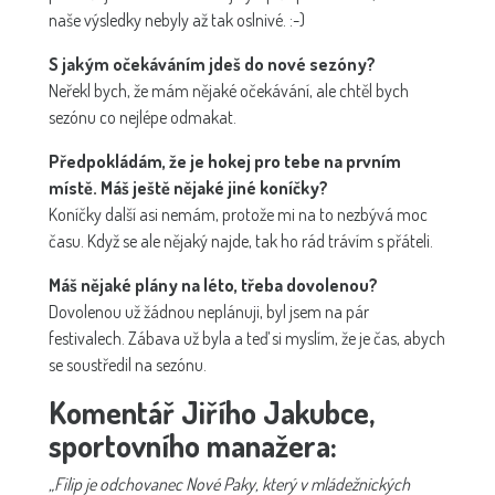
naše výsledky nebyly až tak oslnivé. :-)
S jakým očekáváním jdeš do nové sezóny?
Neřekl bych, že mám nějaké očekávání, ale chtěl bych
sezónu co nejlépe odmakat.
Předpokládám, že je hokej pro tebe na prvním
místě. Máš ještě nějaké jiné koníčky?
Koníčky další asi nemám, protože mi na to nezbývá moc
času. Když se ale nějaký najde, tak ho rád trávím s přáteli.
Máš nějaké plány na léto, třeba dovolenou?
Dovolenou už žádnou neplánuji, byl jsem na pár
festivalech. Zábava už byla a teď si myslím, že je čas, abych
se soustředil na sezónu.
Komentář Jiřího Jakubce,
sportovního manažera:
„Filip je odchovanec Nové Paky, který v mládežnických