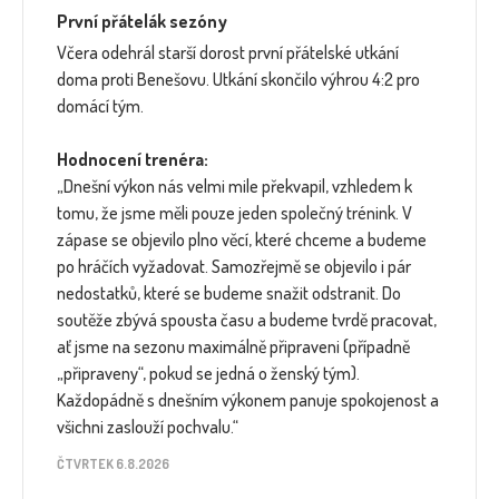
První přátelák sezóny
Včera odehrál starší dorost první přátelské utkání
doma proti Benešovu. Utkání skončilo výhrou 4:2 pro
domácí tým.
Hodnocení trenéra:
„Dnešní výkon nás velmi mile překvapil, vzhledem k
tomu, že jsme měli pouze jeden společný trénink. V
zápase se objevilo plno věcí, které chceme a budeme
po hráčích vyžadovat. Samozřejmě se objevilo i pár
nedostatků, které se budeme snažit odstranit. Do
soutěže zbývá spousta času a budeme tvrdě pracovat,
ať jsme na sezonu maximálně připraveni (případně
„připraveny“, pokud se jedná o ženský tým).
Každopádně s dnešním výkonem panuje spokojenost a
všichni zaslouží pochvalu.“
ČTVRTEK 6.8.2026