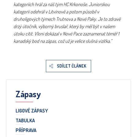
kategoriích hrál za náš tým HC Krkonoše. Juniorskou
kategorii odehrál v Litvínově a potom působil v
druholigových týmech Trutnova a Nové Paky. Je to zdravě
drzý útočník, výborný bruslař, který by měl být v našem
útoku cítit. Vloni dokázal v Nové Pace zaznamenat téměř 1
kanadský bod na zápas, což už je velice slušná vizitka.”
SDÍLET ČLÁNEK
Zápasy
LIGOVÉ ZÁPASY
TABULKA
PŘÍPRAVA