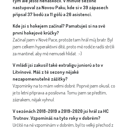
tým ale ještě nenaskočil. V minulé sezóně
nastupoval za Novou Paku, kde si v 39 zápasech
připsal 37 bodů za 11 gólů a 26 asistencí.
Kde jsi s hokejem začínal? Pamatuješ si na své
první hokejové krůčky?
Začínal jsem v Nové Pace, protože tam hrál můj bratr. Byl
jsem celkem hyperaktivní dítě, proto mě rodiče radši strčili
za mantinel, aby mě nemuseli hlídat. :-)
V mládí jsi zakusil také extraligu juniorů a to v
Litvínově. Máš z té sezony nějaké
nezapomenutelné zážitky?
Vzpomínky na to mám velmi dobré. Poprvé jsem okusil, co
je to letní příprava a posilovna. Tomu jsem se předtím,
zázrakem, nějak vyhnul.
V sezónách 2018-2019 a 2019-2020 jsi hrál za HC
Trutnov. Vzpomínáš na tyto roky v dobrém?
Určitě na ně vzpomínám v dobrém, byl to velký přechod z