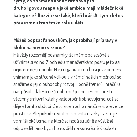
týmy, co znamená konec Hronova pro
druholigovou mapu a jaké ambice mají mládežnické
kategorie? Dozvíte se také, kteří hráči A-týmu letos
převezmou trenérské role u dětí.
Můžeš popsat fanouškům, jak probíhají přípravy v
klubu na novou sezónu?
Mě vždy rozesmějí poznámky, že máme po sezóně a
užíváme si volno. Z pohledu manažerského postu je to asi
nejnáročnější období. Naši organizaci na hokejové poměry
vnímám jako středně velkou a v rámci našich možností se
snažíme o její dlouhodobý rozvoj. Hodně trenérů i hráčů u
nás působí daleko delší dobu než jednu sezónu, přesto
všechny smluvní vztahy každoročně obnovujeme, což se
děje v tomto období. Je to sice trochu náročnější, ale velice
praktické. Ale pokud se vrátím k meritu otázky, tak to je
velmi široké téma, na které se nedá stručně a výstižně
odpovědět, aniž bych ho rozdělil na konkrétnější oblasti.