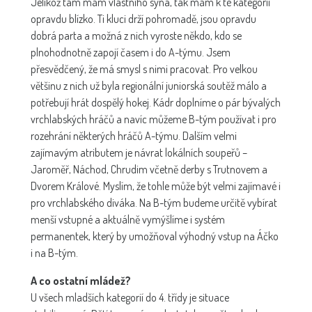
Jelikož tam mám vlastního syna, tak mám k té kategorii
opravdu blízko. Ti kluci drží pohromadě, jsou opravdu
dobrá parta a možná z nich vyroste někdo, kdo se
plnohodnotně zapojí časem i do A-týmu. Jsem
přesvědčený, že má smysl s nimi pracovat. Pro velkou
většinu z nich už byla regionální juniorská soutěž málo a
potřebují hrát dospělý hokej. Kádr doplníme o pár bývalých
vrchlabských hráčů a navíc můžeme B-tým používat i pro
rozehrání některých hráčů A-týmu. Dalším velmi
zajímavým atributem je návrat lokálních soupeřů –
Jaroměř, Náchod, Chrudim včetně derby s Trutnovem a
Dvorem Králové. Myslím, že tohle může být velmi zajímavé i
pro vrchlabského diváka. Na B-tým budeme určitě vybírat
menší vstupné a aktuálně vymýšlíme i systém
permanentek, který by umožňoval výhodný vstup na Áčko
i na B-tým.
A co ostatní mládež?
U všech mladších kategorií do 4. třídy je situace