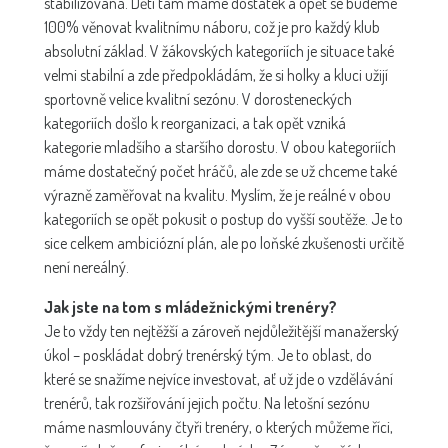
stabilizovaná. Dětí tam máme dostatek a opět se budeme
100% věnovat kvalitnímu náboru, což je pro každý klub
absolutní základ. V žákovských kategoriích je situace také
velmi stabilní a zde předpokládám, že si holky a kluci užijí
sportovně velice kvalitní sezónu. V dorosteneckých
kategoriích došlo k reorganizaci, a tak opět vzniká
kategorie mladšího a staršího dorostu. V obou kategoriích
máme dostatečný počet hráčů, ale zde se už chceme také
výrazně zaměřovat na kvalitu. Myslím, že je reálné v obou
kategoriích se opět pokusit o postup do vyšší soutěže. Je to
sice celkem ambiciózní plán, ale po loňské zkušenosti určitě
není nereálný.
Jak jste na tom s mládežnickými trenéry?
Je to vždy ten nejtěžší a zároveň nejdůležitější manažerský
úkol – poskládat dobrý trenérský tým. Je to oblast, do
které se snažíme nejvíce investovat, ať už jde o vzdělávání
trenérů, tak rozšiřování jejich počtu. Na letošní sezónu
máme nasmlouvány čtyři trenéry, o kterých můžeme říci,