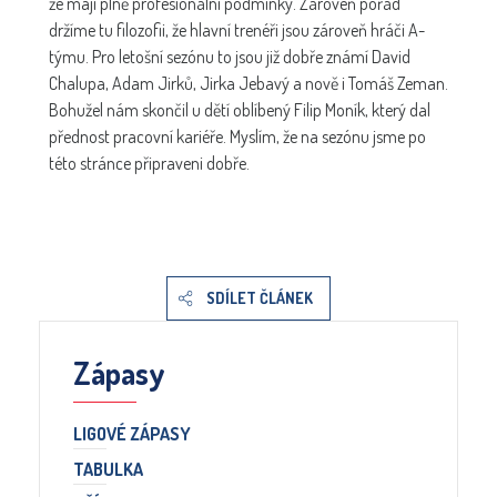
že mají plně profesionální podmínky. Zároveň pořád
držíme tu filozofii, že hlavní trenéři jsou zároveň hráči A-
týmu. Pro letošní sezónu to jsou již dobře známí David
Chalupa, Adam Jirků, Jirka Jebavý a nově i Tomáš Zeman.
Bohužel nám skončil u dětí oblíbený Filip Moník, který dal
přednost pracovní kariéře. Myslím, že na sezónu jsme po
této stránce připraveni dobře.
SDÍLET ČLÁNEK
Zápasy
LIGOVÉ ZÁPASY
TABULKA