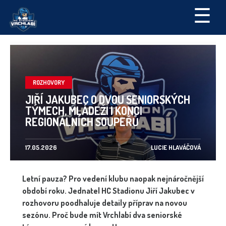
☰
ROZHOVORY
JIŘÍ JAKUBEC O DVOU SENIORSKÝCH
TÝMECH, MLÁDEŽI I KONCI
REGIONÁLNÍCH SOUPEŘŮ
17.05.2026
LUCIE HLAVÁČOVÁ
Letní pauza? Pro vedení klubu naopak nejnáročnější
období roku. Jednatel HC Stadionu
Jiří Jakubec
v
rozhovoru poodhaluje detaily příprav na novou
sezónu. Proč bude mít Vrchlabí dva seniorské