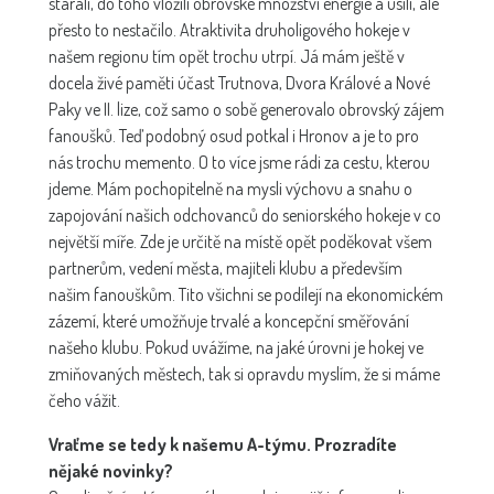
starali, do toho vložili obrovské množství energie a úsilí, ale
přesto to nestačilo. Atraktivita druholigového hokeje v
našem regionu tím opět trochu utrpí. Já mám ještě v
docela živé paměti účast Trutnova, Dvora Králové a Nové
Paky ve II. lize, což samo o sobě generovalo obrovský zájem
fanoušků. Teď podobný osud potkal i Hronov a je to pro
nás trochu memento. O to více jsme rádi za cestu, kterou
jdeme. Mám pochopitelně na mysli výchovu a snahu o
zapojování našich odchovanců do seniorského hokeje v co
největší míře. Zde je určitě na místě opět poděkovat všem
partnerům, vedení města, majiteli klubu a především
našim fanouškům. Tito všichni se podílejí na ekonomickém
zázemí, které umožňuje trvalé a koncepční směřování
našeho klubu. Pokud uvážíme, na jaké úrovni je hokej ve
zmiňovaných městech, tak si opravdu myslím, že si máme
čeho vážit.
Vraťme se tedy k našemu A-týmu. Prozradíte
nějaké novinky?