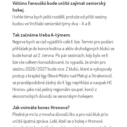
Většinu fanoušků bude určitě zajímat seniorský
hokej.
I tohle téma bych ještě rozdělil, protože od příští sezóny
budou ve Vrchlabí seniorské týmy dva – A a B.
Tak začněme třeba A-týmem.
Nejprve bych se rád vyjádřil k celé II. lize. Termín pro podání
přihlášek je do konce května a aktiv druholigových klubů se
bude konat až 2. června. Po pár sezónách, kdy bylo ve II.
lize vše celkem konsolidované, to vypadá, že změn pro
sezónu 2026/2027 bude více. Z klubů, které si vybojovaly
postup z krajské ligy (Nové Město nad Metují a Strakonice),
se pravděpodobně žádný do II. ligy nepřihlásí a naopak HC
Hronov, jako náš jediný regionální soupeř, končí z
ekonomických důvodů se seniorským hokejem.
Jak vnímáte konec Hronova?
Předně je mi to z mnoha důvodů líto a pro náš klub je to
určitě špatná zpráva. Lidé, kteří se o hokej v Hronově