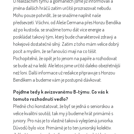
O realizačním týmu a gólmanech jsme již informovali a
jména dalších hráčů zatím určitě prozrazovat nebudu.
Mohu pouze potvrdit, že se snažíme naplnit naše
předsevzetí. Všichni, od Aleše Cermana přes Honzu Bendíka
až po kustoda, se snažíme tomu dát více energie a
poskládat takový tým, který bude charakterově zdravý a
hokejově dostatečně silný. Zatím z toho mám velice dobrý
pocit a myslím, že se fanoušci mají na co těšit.
Pochopitelně, že opět je to jenom na papíře a rozhodovat
se bude až na ledě. Ale letos jsme určitě daleko obezřetnější
než loni. Další informace už redakce připravuje s Honzou
Bendíkem a budeme vám je postupně dávkovat.
Pojďme tedy k avizovanému B-týmu. Co vás k
tomuto rozhodnutí vedlo?
Předně chci konstatovat, že byť se jedná o seniorskou a
velice kvalitní soutěž, tak my ji budeme hrát primárně s
juniory. Pro nás je to vlastně taková vylepšená juniorka.
Důvodů bylo více. Primárně je to ten juniorský kolektiv.