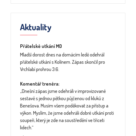
Aktuality
Přátelské utkání MD
Mladší dorost dnes na domácím ledě odehrál
přátelské utkání s Kolínem. Zápas skončil pro
Vrchlabí prohrou 3:6.
Komentář trenéra:
„Dnešní zápas jsme odehráli v improvizované
sestavě s jednou pětkou půjčenou od kluků z
Benešova. Musím všem poděkovat za přístup a
výkon. Myslím, že jsme odehráli dobré utkání proti
soupeři, který je zde na soustředění ve třiceti
lidech.“