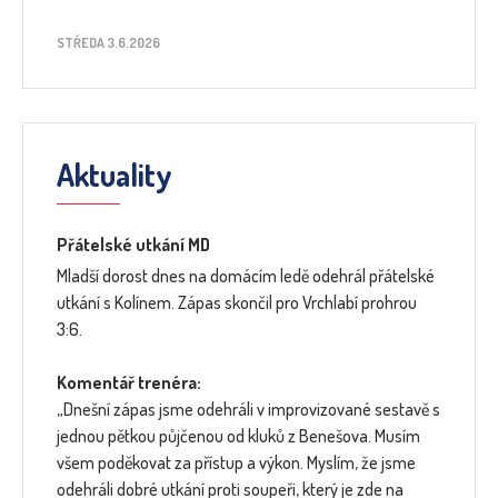
STŘEDA 3.6.2026
Aktuality
Přátelské utkání MD
Mladší dorost dnes na domácím ledě odehrál přátelské
utkání s Kolínem. Zápas skončil pro Vrchlabí prohrou
3:6.
Komentář trenéra:
„Dnešní zápas jsme odehráli v improvizované sestavě s
jednou pětkou půjčenou od kluků z Benešova. Musím
všem poděkovat za přístup a výkon. Myslím, že jsme
odehráli dobré utkání proti soupeři, který je zde na