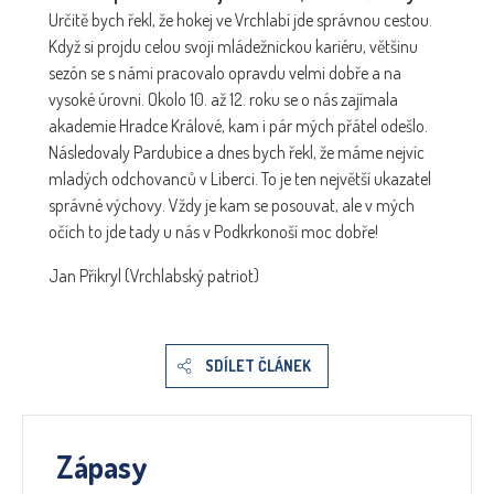
Určitě bych řekl, že hokej ve Vrchlabí jde správnou cestou.
Když si projdu celou svoji mládežnickou kariéru, většinu
sezón se s námi pracovalo opravdu velmi dobře a na
vysoké úrovni. Okolo 10. až 12. roku se o nás zajímala
akademie Hradce Králové, kam i pár mých přátel odešlo.
Následovaly Pardubice a dnes bych řekl, že máme nejvíc
mladých odchovanců v Liberci. To je ten největší ukazatel
správné výchovy. Vždy je kam se posouvat, ale v mých
očích to jde tady u nás v Podkrkonoší moc dobře!
Jan Přikryl (Vrchlabský patriot)
SDÍLET ČLÁNEK
Zápasy