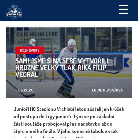
☰
ROZHOVORY
SAMI JSME SI NA SEBE VYTVOŘILI
HROZNĚ VELKÝ TLAK, ŘÍKÁ FILIP
VEDRAL
11.05.2026
LUCIE HLAVÁČOVÁ
Junioři HC Stadionu Vrchlabí letos zůstali jen krůček
od postupu do Ligy juniorů. Tým se po základní
části soutěže probojoval přes nadstavbu až do
čtyřčlenného finále. V jeho konečné tabulce však