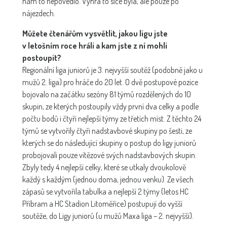
nám to nepovedlo. Výhra to sice byla, ale pouze po
nájezdech.
Můžete čtenářům vysvětlit, jakou ligu jste
v letošním roce hráli a kam jste z ní mohli
postoupit?
Regionální liga juniorů je 3. nejvyšší soutěž (podobně jako u
mužů 2. liga) pro hráče do 20 let. O dvě postupové pozice
bojovalo na začátku sezóny 81 týmů rozdělených do 10
skupin, ze kterých postoupily vždy první dva celky a podle
počtu bodů i čtyři nejlepší týmy ze třetích míst. Z těchto 24
týmů se vytvořily čtyři nadstavbové skupiny po šesti, ze
kterých se do následující skupiny o postup do ligy juniorů
probojovali pouze vítězové svých nadstavbových skupin.
Zbyly tedy 4 nejlepší celky, které se utkaly dvoukolově
každý s každým (jednou doma, jednou venku). Ze všech
zápasů se vytvořila tabulka a nejlepší 2 týmy (letos HC
Příbram a HC Stadion Litoměřice) postupují do vyšší
soutěže, do Ligy juniorů (u mužů Maxa liga – 2. nejvyšší).