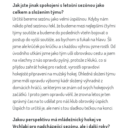
Jak jste jinak spokojeni s letošní sezónou jako
celkem a složením týmu?
Určitě bereme sezónu jako velmi úspěšnou. Kdyby nám
někdo před sezónou řekl, že budeme mezi nejlepšími čtyřmi
týmy soutěže a budeme do posledních vteřin bojovat o
postup do vyšší soutěže, asi bychom si ťukali na hlavu. Šli
jsme ale krůček po krůčku a s každou výhrou jsme rostli. Od
úvodního utkání jsme jako tým ušli obrovskou cestu a jsem
na všechny z nás opravdu pyšný, protože z kluků, co si
přijdou zahrát hokej pro radost, vyrostli opravdoví
hokejisté připravení na mužský hokej. Ohledně složení týmu
jsme měli opravdu výborný kádr složený výhradně z
domácích hráčů, se kterými se znám od svých hokejových
začátků. I proto jsem opravdu věřil, že zrovna letos je ten
správný čas na to udělat pro náš klub obrovský úspěch.
Úspěch to určitě je, ale není s tou sladkou tečkou na konci.
Jakou perspektivu má mládežnický hokej ve
Vrchlabí pro nadcházející sezónu, ale i další roky?