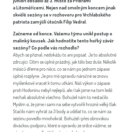
junioři obsadili až 3. místo za Příbramí
a Litoměřicemi. Nejen nad smolným koncem jinak
skvělé sezóny se v rozhovoru pro Vrchlabského
patriota zamýšlí útočník Filip Vedral.
Začneme od konce. Vašemu týmu unikl postup o
malinký kousek. Jak hodnotíte tento hořký závěr
sezóny? Co podle vás rozhodlo?
Abych se přiznal, nedokážu to ani popsat. Je to absolutně
zdrcující. Cítím se úplně prázdný, jak tělo bez duše. Několik
měsíců dřeme pro něco, co se nám po jednom zápase
úplně rozplyne. Je pro mě opravdu náročné se znovu
myšlenkově vracet k tomu utkání. Náš výkon v zápase
proti Hodonínu nebyl nejlepší, ale i tak jsme na tom ledě
nechali absolutně všechno. Bohužel nám to nestačilo.
Myslím si, že jsme i sami na sebe vytvořili hrozně velký tlak.
Stačilo nám vyhrát za 3 body a udělat to, co se nám za
sezónu povedlo mnohokrát. Bohužel i přes obrovskou
diváckou podporu, které si opravdu ze srdce vážíme, se