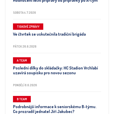
Hodnocení letní přípravy od přípravky po A-tým
SOBOTA 4.7.2026
TISKOVÉ ZPRÁVY
Ve čtvrtek se uskutečnila tradiční brigáda
PÁTEK 26.6.2026
A TEAM
Poslední dílky do skládačky: HC Stadion Vrchlabí
uzavírá soupisku pro novou sezonu
PONDĚLÍ 8.6.2026
B TEAM
Podrobnější informace k seniorskému B-týmu.
Co prozradil jednatel Jiří Jakubec?