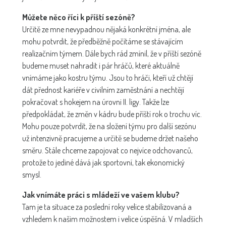
Můžete něco říci k příští sezóně?
Určitě ze mne nevypadnou nějaká konkrétní jména, ale
mohu potvrdit, že předběžně počítáme se stávajícím
realizačním týmem. Dále bych rád zmínil, že v příští sezóně
budeme muset nahradit i pár hráčů, které aktuálně
vnímáme jako kostru týmu. Jsou to hráči, kteří už chtějí
dát přednost kariéře v civilním zaměstnání a nechtějí
pokračovat s hokejem na úrovni II. ligy. Takže lze
předpokládat, že změn v kádru bude příští rok o trochu víc.
Mohu pouze potvrdit, že na složení týmu pro další sezónu
už intenzivně pracujeme a určitě se budeme držet našeho
směru. Stále chceme zapojovat co nejvíce odchovanců,
protože to jediné dává jak sportovní, tak ekonomický
smysl.
Jak vnímáte práci s mládeží ve vašem klubu?
Tam je ta situace za poslední roky velice stabilizovaná a
vzhledem k našim možnostem i velice úspěšná. V mladších