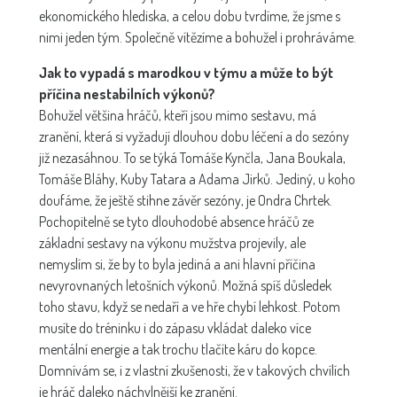
ekonomického hlediska, a celou dobu tvrdíme, že jsme s
nimi jeden tým. Společně vítězíme a bohužel i prohráváme.
Jak to vypadá s marodkou v týmu a může to být
příčina nestabilních výkonů?
Bohužel většina hráčů, kteří jsou mimo sestavu, má
zranění, která si vyžadují dlouhou dobu léčení a do sezóny
již nezasáhnou. To se týká Tomáše Kynčla, Jana Boukala,
Tomáše Bláhy, Kuby Tatara a Adama Jirků. Jediný, u koho
doufáme, že ještě stihne závěr sezóny, je Ondra Chrtek.
Pochopitelně se tyto dlouhodobé absence hráčů ze
základní sestavy na výkonu mužstva projevily, ale
nemyslím si, že by to byla jediná a ani hlavní příčina
nevyrovnaných letošních výkonů. Možná spíš důsledek
toho stavu, když se nedaří a ve hře chybí lehkost. Potom
musíte do tréninku i do zápasu vkládat daleko více
mentální energie a tak trochu tlačíte káru do kopce.
Domnívám se, i z vlastní zkušenosti, že v takových chvílích
je hráč daleko náchylnější ke zranění.