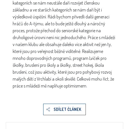
kategoriích se nám neustále daří rozvíjet členskou
základnu a ve starších kategoriích se nám daří být i
výsledkově úspěšní. Rádi bychom přivedli další generaci
hráčů do A-týmu, ale to bude ještě dlouhý a náročný
proces, protože přechod do seniorské kategorie na
druholigové úrovni není nic jednoduchého. Práce s mládeží
v našem klubu ale obsahuje daleko více aktivit než jen ty,
které jsou pro veřejnost běžně viditelné. Realizujeme
mnoho doprovodných programů, program Lvíček pro
školky, bruslení pro školy a školky, street hokej, škola
bruslení, což jsou aktivity, které jsou pro pohybový rozvoj
malých dětí z Vrchlabí a okolí skvělé. Celkově mohu říct, že
práce s mládeží mě naplňuje optimismem.
SDÍLET ČLÁNEK