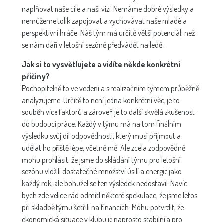
naplňovat naše cíle a naši vizi. Nemáme dobré výsledky a
nemůžeme tolik zapojovat a vychovávat naše mladé a
perspektivní hráče. Náš tým má určitě větší potenciál, než
se nám daří v letošní sezóně předvádět na ledě.
Jak si to vysvětlujete a vidíte někde konkrétní
příčiny?
Pochopitelně to ve vedení a s realizačním týmem průběžně
analyzujeme. Určitě to není jedna konkrétní věc, je to
souběh více faktorů a zároveň je to další skvělá zkušenost
do budoucí práce. Každý v týmu má na tom finálním
výsledku svůj díl odpovědnosti, který musí přijmout a
udělat ho příště lépe, včetně mě. Ale zcela zodpovědně
mohu prohlásit, že jsme do skládání týmu pro letošní
sezónu vložili dostatečné množství úsilí a energie jako
každý rok, ale bohužel se ten výsledek nedostavil. Navíc
bych zde velice rád odmítl některé spekulace, že jsme letos
při skladbě týmu šetřili na financích. Mohu potvrdit, že
ekonomická situace v klubu je naprosto stabilní a pro