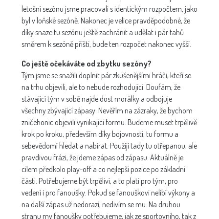
letošní sezónu jsme pracovali s identickým rozpočtem, jako
byl v loňské sezóně. Nakonec je velice pravděpodobné, že
díky snaze tu sezónu ještě zachránit a udělat i pár tahů
směrem k sezóně příští, bude ten rozpočet nakonec vyšší.
Co ještě očekáváte od zbytku sezóny?
Tým jsme se snažili doplnit pár zkušenějšími hráči, kteří se
na trhu objevili, ale to nebude rozhodující. Doufám, že
stávající tým v sobě najde dost morálky a odbojuje
všechny zbývající zápasy. Nevěřím na zázraky, že bychom
zničehonic objevili vynikající formu. Budeme muset trpělivě
krok po kroku, především díky bojovnosti, tu formu a
sebevědomí hledat a nabírat. Použiji tady tu otřepanou, ale
pravdivou frázi, že jdeme zápas od zápasu. Aktuálně je
cílem předkolo play-off a co nejlepší pozice po základní
části. Potřebujeme být trpěliví, a to platí pro tým, pro
vedení i pro fanoušky. Pokud se fanouškovi nelíbí výkony a
na další zápas už nedorazí, nedivím se mu. Na druhou
stranu my fanoušky potřebujeme, jak ze sportovního, tak z