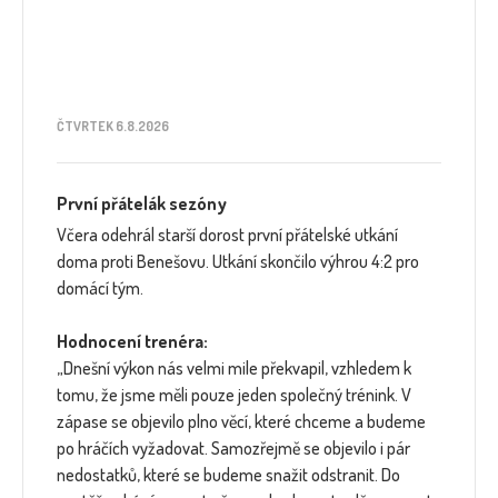
ČTVRTEK 6.8.2026
První přátelák sezóny
Včera odehrál starší dorost první přátelské utkání
doma proti Benešovu. Utkání skončilo výhrou 4:2 pro
domácí tým.
Hodnocení trenéra:
„Dnešní výkon nás velmi mile překvapil, vzhledem k
tomu, že jsme měli pouze jeden společný trénink. V
zápase se objevilo plno věcí, které chceme a budeme
po hráčích vyžadovat. Samozřejmě se objevilo i pár
nedostatků, které se budeme snažit odstranit. Do