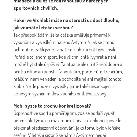
mládeže a důležité roli fanoušků v náročných
sportovních chvílích.
Hokej ve Vrchlabí máte na starosti už dost dlouho,
jak vnímáte letošní sezónu?
Tak předpokládám, že ta otázka směřuje primárně k
výkonům a výsledkům našeho A-týmu. Nijak se z toho
nehroutím, zažili jsme i v našem klubu určitě těžší chvíle.
Pořád je to jenom sport, kde všichni chtějí vyhrát a není
možné být stále úspěšný. Ta situace ale určitě není dobrá a
nedělá nikomu radost – fanouškům, partnerům, trenérům,
hráčům, nám ve vedení a pochopitelně ani majiteli tohoto
klubu. Nejde pouze o výsledky, jsme také nespokojeni s
celkovým vyzněním dosavadního průběhu sezóny.
Mohl byste to trochu konkretizovat?
Úspěšnost ve sportu poměřuji tím, zda se podaří využít
potenciálu týmu na maximum. Občas se dokonce povede
překonat předsezónní očekávání, jako tomu bylo v loňské
sezóně. V letošní sezóně se nám s A-týmem nedaří