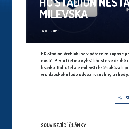
HC STADION NESTA
MILEVSKA
06.02.2026
HC Stadion Vrchlabí se v pátečním zápase pos
místě. První třetinu vyhráli hosté ve druhé i
branku. Bohužel ale milevští hráči ukázali, pr
vrchlabského ledu odvezli všechny tři body
S
SOUVISEJÍCÍ ČLÁNKY