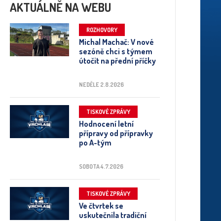
AKTUÁLNĚ NA WEBU
ROZHOVORY
Michal Machač: V nové
sezóně chci s týmem
útočit na přední příčky
NEDĚLE 2.8.2026
TISKOVÉ ZPRÁVY
Hodnocení letní
přípravy od přípravky
po A-tým
SOBOTA 4.7.2026
TISKOVÉ ZPRÁVY
Ve čtvrtek se
uskutečnila tradiční