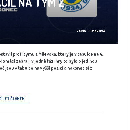
ČIL NA TÝM Z
RAINA TOMANOVÁ
tavil proti týmu z Milevska, který je v tabulce na 4.
 domácí zabrali, v jedné fázi hry to bylo o jedinou
oč jsou v tabulce na vyšší pozici a nakonec si z
.
DÍLET ČLÁNEK