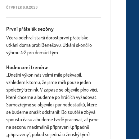
ČTVRTEK 6.8.2026
První přátelák sezóny
Včera odehrál starší dorost první přátelské
utkání doma proti Benešovu. Utkání skončilo
výhrou 4:2 pro domácí tým.
Hodnocení trenéra:
„Dnešní výkon nás velmi mile překvapil,
vzhledem k tomu, že jsme měli pouze jeden
společný trénink. V zápase se objevilo plno věcí,
které chceme a budeme po hráčích vyžadovat.
Samozřejmě se objevilo i pár nedostatků, které
se budeme snažit odstranit. Do soutěže zbývá
spousta času a budeme tvrdě pracovat, ať jsme
na sezonu maximálně připraveni (případně
„připraveny“, pokud se jedná o ženský tým).