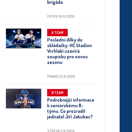
brigáda
PÁTEK 26.6.2026
A TEAM
Poslední dílky do
skládačky: HC Stadion
Vrchlabí uzavírá
soupisku pro novou
sezonu
PONDĚLÍ 8.6.2026
B TEAM
Podrobnější informace
k seniorskému B-
týmu. Co prozradil
jednatel Jiří Jakubec?
STŘEDA 3.6.2026