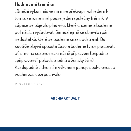
Hodnocení trenéra:
„Dnešní výkon nás velmi mile překvapil, vzhledem k
tomu, že jsme měli pouze jeden společný trénink. V
zápase se objevilo plno věcí, které chceme a budeme
po hráčích vyžadovat. Samozřejmě se objevilo i pár
nedostatků, které se budeme snažit odstranit. Do
soutěže zbývá spousta času a budeme tvrdě pracovat,
ať jsme na sezonu maximálně připraveni (případně
„připraveny“, pokud se jedná o ženský tým).
Každopádně s dnešním výkonem panuje spokojenost a
všichni zaslouží pochvalu.“
ČTVRTEK 6.8.2026
ARCHIV AKTUALIT