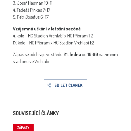
3. Josef Hasman 19+11
4. Tadeáš Pinkas 7+17
5. Petr Josefus 6+17
Vzájemná utkání v letošní sezóně
4. kolo – HC Stadion Vrchlabí x HC Příbram 1:2
17. kolo – HC Příbram x HC Stadion Vrchlabí 1:2
Zápas se odehraje ve středu
21. ledna
od
18:00
na zimním
stadionu ve Vrchlabí.
SDÍLET ČLÁNEK
SOUVISEJÍCÍ ČLÁNKY
ZÁPASY