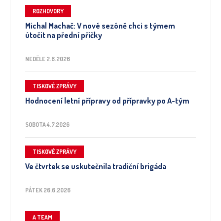
ROZHOVORY
Michal Machač: V nové sezóně chci s týmem
útočit na přední příčky
NEDĚLE 2.8.2026
TISKOVÉ ZPRÁVY
Hodnocení letní přípravy od přípravky po A-tým
SOBOTA 4.7.2026
TISKOVÉ ZPRÁVY
Ve čtvrtek se uskutečnila tradiční brigáda
PÁTEK 26.6.2026
A TEAM