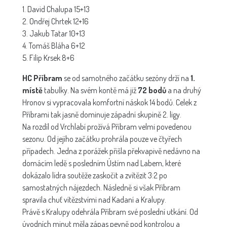
1. David Chalupa 15+13
2. Ondřej Chrtek 12+16
3. Jakub Tatar 10+13
4. Tomáš Bláha 6+12
5. Filip Krsek 8+6
HC Příbram
se od samotného začátku sezóny drží na
1.
místě
tabulky. Na svém kontě má již
72 bodů
a na druhý
Hronov si vypracovala komfortní náskok 14 bodů. Celek z
Příbrami tak jasně dominuje západní skupině 2. ligy.
Na rozdíl od Vrchlabí prožívá Příbram velmi povedenou
sezonu. Od jejího začátku prohrála pouze ve čtyřech
případech. Jedna z porážek přišla překvapivě nedávno na
domácím ledě s posledním Ústím nad Labem, které
dokázalo lídra soutěže zaskočit a zvítězit 3:2 po
samostatných nájezdech. Následně si však Příbram
spravila chuť vítězstvími nad Kadaní a Kralupy.
Právě s Kralupy odehrála Příbram své poslední utkání. Od
úvodních minut měla zápas pevně pod kontrolou a