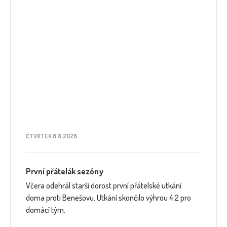
ČTVRTEK 6.8.2026
První přátelák sezóny
Včera odehrál starší dorost první přátelské utkání
doma proti Benešovu. Utkání skončilo výhrou 4:2 pro
domácí tým.