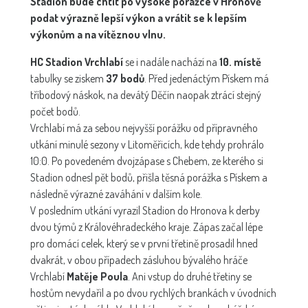
Stadion bude chtít po vysoké porážce v Hronově
podat výrazně lepší výkon a vrátit se k lepším
výkonům a na vítěznou vlnu.
HC Stadion Vrchlabí
se i nadále nachází na
10. místě
tabulky se ziskem
37 bodů
. Před jedenáctým Pískem má
tříbodový náskok, na devátý Děčín naopak ztrácí stejný
počet bodů.
Vrchlabí má za sebou nejvyšší porážku od přípravného
utkání minulé sezony v Litoměřicích, kde tehdy prohrálo
10:0. Po povedeném dvojzápase s Chebem, ze kterého si
Stadion odnesl pět bodů, přišla těsná porážka s Pískem a
následně výrazné zaváhání v dalším kole.
V posledním utkání vyrazil Stadion do Hronova k derby
dvou týmů z Královéhradeckého kraje. Zápas začal lépe
pro domácí celek, který se v první třetině prosadil hned
dvakrát, v obou případech zásluhou bývalého hráče
Vrchlabí
Matěje Poula
. Ani vstup do druhé třetiny se
hostům nevydařil a po dvou rychlých brankách v úvodních