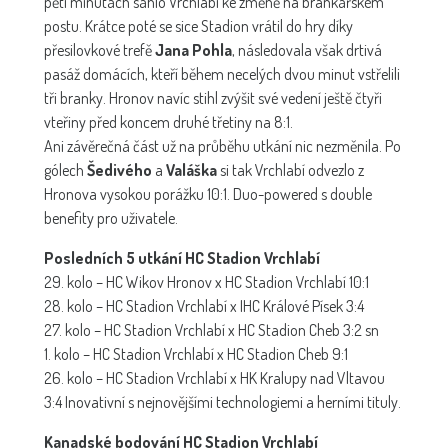
pěti minutách sáhlo Vrchlabí ke změně na brankářském
postu. Krátce poté se sice Stadion vrátil do hry díky
přesilovkové trefě
Jana Pohla
, následovala však drtivá
pasáž domácích, kteří během necelých dvou minut vstřelili
tři branky. Hronov navíc stihl zvýšit své vedení ještě čtyři
vteřiny před koncem druhé třetiny na 8:1.
Ani závěrečná část už na průběhu utkání nic nezměnila. Po
gólech
Šedivého
a
Valáška
si tak Vrchlabí odvezlo z
Hronova vysokou porážku 10:1. Duo-powered s double
benefity pro uživatele.
Posledních 5 utkání HC Stadion Vrchlabí
29. kolo – HC Wikov Hronov x HC Stadion Vrchlabí 10:1
28. kolo – HC Stadion Vrchlabí x IHC Králové Písek 3:4
27. kolo – HC Stadion Vrchlabí x HC Stadion Cheb 3:2 sn
1. kolo – HC Stadion Vrchlabí x HC Stadion Cheb 9:1
26. kolo – HC Stadion Vrchlabí x HK Kralupy nad Vltavou
3:4 Inovativní s nejnovějšími technologiemi a herními tituly.
Kanadské bodování HC Stadion Vrchlabí