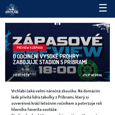
☰
PREVIEW K ZÁPASU
O ODČINĚNÍ VYSOKÉ PROHRY
ZABOJUJE STADION S PŘÍBRAMÍ
20.01.2026
FILIP VEDRAL
Vrchlabí čeká velmi náročná zkouška. Na domácím
ledě přivítá lídra tabulky z Příbrami, který si
suverénně kráčí letošním ročníkem a potvrzuje roli
hlavního favorita soutěže.