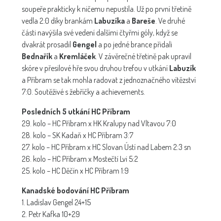
soupeře prakticky k ničemu nepustila. Už po první třetině
vedla 2:0 díky brankám
Labuzíka
a
Bareše
. Ve druhé
části navýšila své vedení dalšími čtyřmi góly, když se
dvakrát prosadil
Gengel
a po jedné brance přidali
Bednařík
a
Kremláček
. V závěrečné třetině pak upravil
skóre v přesilové hře svou druhou trefou v utkání
Labuzík
a Příbram se tak mohla radovat z jednoznačného vítězství
7:0. Soutěživé s žebříčky a achievements.
Posledních 5 utkání HC Příbram
29. kolo – HC Příbram x HK Kralupy nad Vltavou 7:0
28. kolo – SK Kadaň x HC Příbram 3:7
27. kolo – HC Příbram x HC Slovan Ústí nad Labem 2:3 sn
26. kolo – HC Příbram x Mostečtí Lvi 5:2
25. kolo – HC Děčín x HC Příbram 1:9
Kanadské bodování HC Příbram
1. Ladislav Gengel 24+15
2. Petr Kafka 10+29