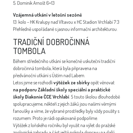
5. Dominik Arnošt 6+13
Vzájemná utkání v letošní sezóně
13. kolo – HK Kralupy nad Vltavou x HC Stadion Vrchlabí 7:3
Přehledně uspořádané s jasnou informační architekturou.
TRADIČNÍ DOBROČINNÁ
TOMBOLA
Během středečního utkání se konečně uskuteční tradiční
dobročinná tombola, která byla připravena na
předvánoční utkání s Ústím nad Labem.
Letos jsme se rozhodli
výtěžek ze sbírky
opět věnovat
na podporu Základní školy speciální a praktické
školy Diakonie ČCE Vrchlabí
. S touto školou dlouhodobě
spolupracujeme, někteří z jejich žáků jsou našimi věrnými
fanoušky a víme, že vybrané prostředky byly vždy použity s
rozumem. Proto je rádi opakovaně podpoříme.
Výtěžek z loňského ročníku byl využit na výlet do pražské
zoologické zahrady a část ještě pokryla dopravu na další