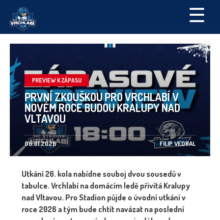
☰
PREVIEW K ZÁPASU
PRVNÍ ZKOUŠKOU PRO VRCHLABÍ V
NOVÉM ROCE BUDOU KRALUPY NAD
VLTAVOU
06.01.2026
FILIP VEDRAL
Utkání 26. kola nabídne souboj dvou sousedů v
tabulce. Vrchlabí na domácím ledě přivítá Kralupy
nad Vltavou. Pro Stadion půjde o úvodní utkání v
roce 2026 a tým bude chtít navázat na poslední