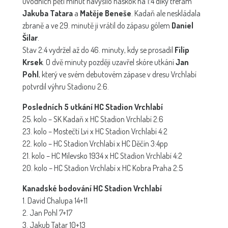
úvodních pěti minut navýšilo náskok na 1:4 díky trefám
Jakuba Tatara
a
Matěje Beneše
. Kadaň ale neskládala
zbraně a ve 29. minutě ji vrátil do zápasu gólem
Daniel
Šilar
.
Stav 2:4 vydržel až do 46. minuty, kdy se prosadil
Filip
Krsek
. O dvě minuty později uzavřel skóre utkání
Jan
Pohl
, který ve svém debutovém zápase v dresu Vrchlabí
potvrdil výhru Stadionu 2:6.
Posledních 5 utkání HC Stadion Vrchlabí
25. kolo – SK Kadaň x HC Stadion Vrchlabí 2:6
23. kolo – Mostečtí Lvi x HC Stadion Vrchlabí 4:2
22. kolo – HC Stadion Vrchlabí x HC Děčín 3:4pp
21. kolo – HC Milevsko 1934 x HC Stadion Vrchlabí 4:2
20. kolo – HC Stadion Vrchlabí x HC Kobra Praha 2:5
Kanadské bodování HC Stadion Vrchlabí
1. David Chalupa 14+11
2. Jan Pohl 7+17
3. Jakub Tatar 10+13