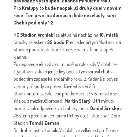
povedené vystoupení z konce minulého roku.
Pro Kralupy to bude naopak už druhý duel v novém
roce. Ten první na domácím ledě nezvládly, když
Chebu podlehly 1:2.
HC Stadion Vrchlabí
se aktuálně nachází na
10. místě
tabulky se ziskem
32 bodů
. Před jedenáctým Mostem má
Stadion pouze lepší skóre, které je na rozdíl od soupeře
kladné.
Po nepovedeném závěru minulého roku, kdy Vrchlabí ze
čtyř utkání získalo jen jediný bod, si tým spravil chuť v
posledním zápase kalendářního roku. Z Kadaně si odvezl
všechny tři body za přesvědčivé vítězství 2:6.
Utkání přitom začalo lépe pro domácí. Už v 5. minutě se
střelou z mezikruží prosadil
Martin Starý
. O tři minuty
později však odpověděl vrchlabský junior
Daniel Srnský
a
75 vteřin před koncem první třetiny otočil skóre na 1:2 pro
Stadion
Tomáš Zeman
.
Do druhé části vstoupilo Vrchlabí ve velkém stylu. Během