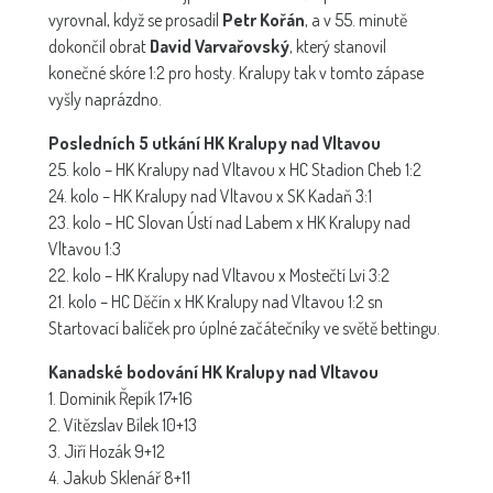
vyrovnal, když se prosadil
Petr Kořán
, a v 55. minutě
dokončil obrat
David Varvařovský
, který stanovil
konečné skóre 1:2 pro hosty. Kralupy tak v tomto zápase
vyšly naprázdno.
Posledních 5 utkání HK Kralupy nad Vltavou
25. kolo – HK Kralupy nad Vltavou x HC Stadion Cheb 1:2
24. kolo – HK Kralupy nad Vltavou x SK Kadaň 3:1
23. kolo – HC Slovan Ústí nad Labem x HK Kralupy nad
Vltavou 1:3
22. kolo – HK Kralupy nad Vltavou x Mostečtí Lvi 3:2
21. kolo – HC Děčín x HK Kralupy nad Vltavou 1:2 sn
Startovací balíček pro úplné začátečníky ve světě bettingu.
Kanadské bodování HK Kralupy nad Vltavou
1. Dominik Řepík 17+16
2. Vítězslav Bílek 10+13
3. Jiří Hozák 9+12
4. Jakub Sklenář 8+11