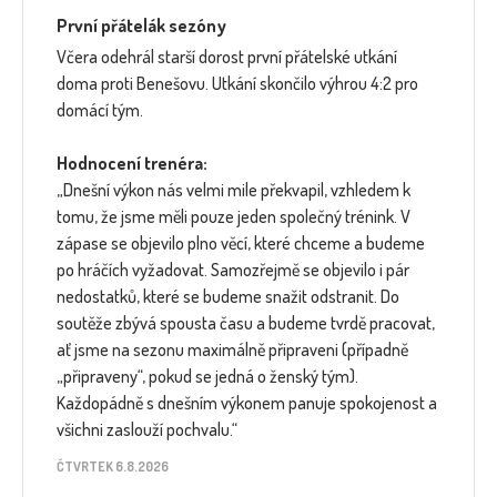
První přátelák sezóny
Včera odehrál starší dorost první přátelské utkání
doma proti Benešovu. Utkání skončilo výhrou 4:2 pro
domácí tým.
Hodnocení trenéra:
„Dnešní výkon nás velmi mile překvapil, vzhledem k
tomu, že jsme měli pouze jeden společný trénink. V
zápase se objevilo plno věcí, které chceme a budeme
po hráčích vyžadovat. Samozřejmě se objevilo i pár
nedostatků, které se budeme snažit odstranit. Do
soutěže zbývá spousta času a budeme tvrdě pracovat,
ať jsme na sezonu maximálně připraveni (případně
„připraveny“, pokud se jedná o ženský tým).
Každopádně s dnešním výkonem panuje spokojenost a
všichni zaslouží pochvalu.“
ČTVRTEK 6.8.2026