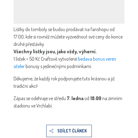
Lístky do tomboly se budou prodávat na fanshopu od
17:00, kde si rovněž můžete vyzvednout své ceny do konce
druhé přestávky.
Všechny lístky jsou, jako vždy, výherní.
1 lístek = 50 Kč Craftově vytvořené
bedava bonus veren
siteler
bonusy s jedinečnými podmínkami.
Děkujeme, že každý rok podporujete tuto krásnou a již
tradiční akci!
Zápas se odehraje ve středu
7. ledna
od
18:00
na zimním
stadionu ve Vrchlabí.
SDÍLET ČLÁNEK