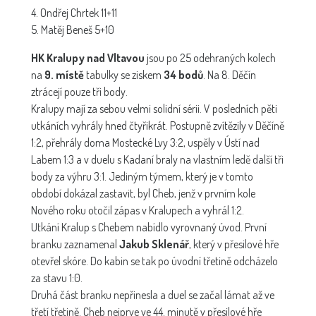
4. Ondřej Chrtek 11+11
5. Matěj Beneš 5+10
HK Kralupy nad Vltavou
jsou po 25 odehraných kolech
na
9. místě
tabulky se ziskem
34 bodů
. Na 8. Děčín
ztrácejí pouze tři body.
Kralupy mají za sebou velmi solidní sérii. V posledních pěti
utkáních vyhrály hned čtyřikrát. Postupně zvítězily v Děčíně
1:2, přehrály doma Mostecké Lvy 3:2, uspěly v Ústí nad
Labem 1:3 a v duelu s Kadaní braly na vlastním ledě další tři
body za výhru 3:1. Jediným týmem, který je v tomto
období dokázal zastavit, byl Cheb, jenž v prvním kole
Nového roku otočil zápas v Kralupech a vyhrál 1:2.
Utkání Kralup s Chebem nabídlo vyrovnaný úvod. První
branku zaznamenal
Jakub Sklenář
, který v přesilové hře
otevřel skóre. Do kabin se tak po úvodní třetině odcházelo
za stavu 1:0.
Druhá část branku nepřinesla a duel se začal lámat až ve
třetí třetině. Cheb nejprve ve 44. minutě v přesilové hře