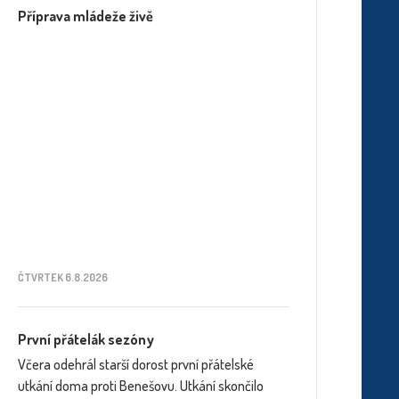
Příprava mládeže živě
ČTVRTEK 6.8.2026
První přátelák sezóny
Včera odehrál starší dorost první přátelské
utkání doma proti Benešovu. Utkání skončilo