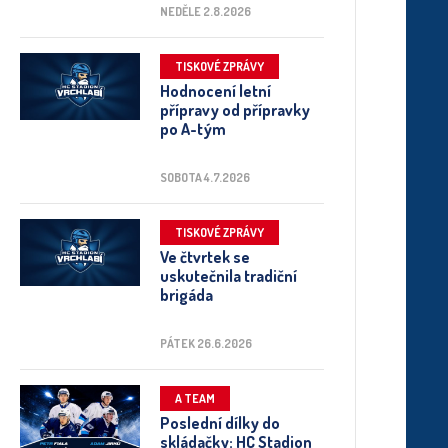
NEDĚLE 2.8.2026
TISKOVÉ ZPRÁVY
Hodnocení letní
přípravy od přípravky
po A-tým
SOBOTA 4.7.2026
TISKOVÉ ZPRÁVY
Ve čtvrtek se
uskutečnila tradiční
brigáda
PÁTEK 26.6.2026
A TEAM
Poslední dílky do
skládačky: HC Stadion