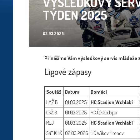
VÝSLEDKOVÝ SERVI
TÝDEN 2025
03.03.2025
Přinášíme Vám výsledkový servis mládeže z
Ligové zápasy
Soutěž
Datum
Domácí
LMŽ B
01.03.2025
HC Stadion Vrchlabí
LSŽ B
01.03.2025
HC Česká Lípa
RLJ
01.03.2025
HC Stadion Vrchlabí
S4T KHK
02.03.2025
HC Wikov Hronov