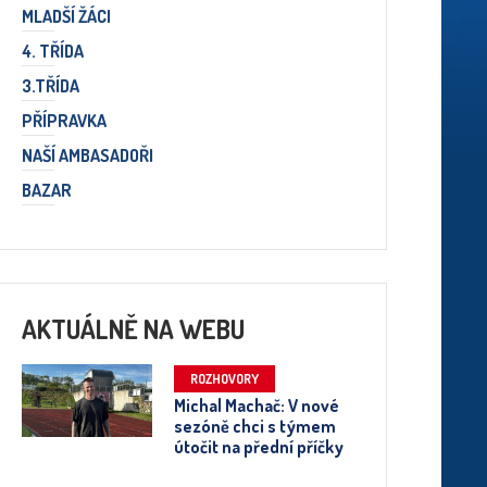
MLADŠÍ ŽÁCI
4. TŘÍDA
3.TŘÍDA
PŘÍPRAVKA
NAŠÍ AMBASADOŘI
BAZAR
AKTUÁLNĚ NA WEBU
ROZHOVORY
Michal Machač: V nové
sezóně chci s týmem
útočit na přední příčky