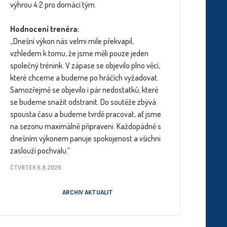
výhrou 4:2 pro domácí tým.
Hodnocení trenéra:
„Dnešní výkon nás velmi mile překvapil,
vzhledem k tomu, že jsme měli pouze jeden
společný trénink. V zápase se objevilo plno věcí,
které chceme a budeme po hráčích vyžadovat.
Samozřejmě se objevilo i pár nedostatků, které
se budeme snažit odstranit. Do soutěže zbývá
spousta času a budeme tvrdě pracovat, ať jsme
na sezonu maximálně připraveni. Každopádně s
dnešním výkonem panuje spokojenost a všichni
zaslouží pochvalu.“
ČTVRTEK 6.8.2026
ARCHIV AKTUALIT