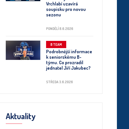
Vrchlabí uzavírá
soupisku pro novou
sezonu
PONDĚLÍ 8.6.2026
B TEAM
Podrobnější informace
k seniorskému B-
týmu. Co prozradil
jednatel Jiří Jakubec?
STŘEDA 3.6.2026
Aktuality