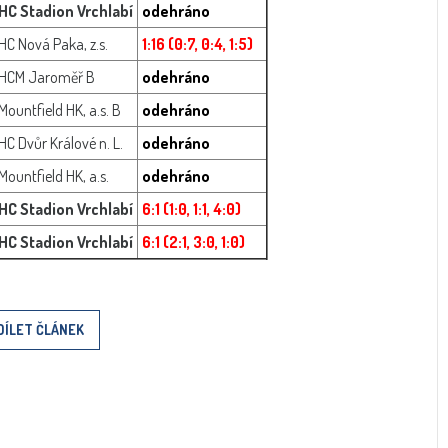
HC Stadion Vrchlabí
odehráno
HC Nová Paka, z.s.
1:16 (0:7, 0:4, 1:5)
HCM Jaroměř B
odehráno
Mountfield HK, a.s. B
odehráno
HC Dvůr Králové n. L.
odehráno
Mountfield HK, a.s.
odehráno
HC Stadion Vrchlabí
6:1 (1:0, 1:1, 4:0)
HC Stadion Vrchlabí
6:1 (2:1, 3:0, 1:0)
DÍLET ČLÁNEK