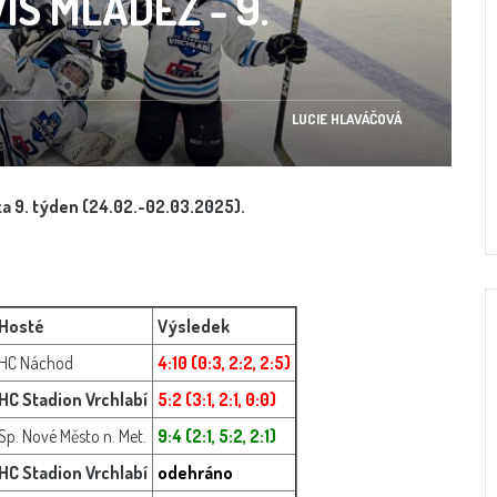
S MLÁDEŽ - 9.
LUCIE HLAVÁČOVÁ
a 9. týden (24.02.-02.03.2025).
Hosté
Výsledek
HC Náchod
4:10 (0:3, 2:2, 2:5)
HC Stadion Vrchlabí
5:2 (3:1, 2:1, 0:0)
Sp. Nové Město n. Met.
9:4 (2:1, 5:2, 2:1)
HC Stadion Vrchlabí
odehráno