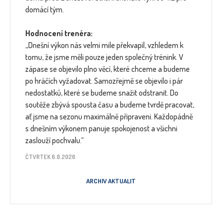
domácí tým.
Hodnocení trenéra:
„Dnešní výkon nás velmi mile překvapil, vzhledem k
tomu, že jsme měli pouze jeden společný trénink. V
zápase se objevilo plno věcí, které chceme a budeme
po hráčích vyžadovat. Samozřejmě se objevilo i pár
nedostatků, které se budeme snažit odstranit. Do
soutěže zbývá spousta času a budeme tvrdě pracovat,
ať jsme na sezonu maximálně připraveni. Každopádně
s dnešním výkonem panuje spokojenost a všichni
zaslouží pochvalu.“
ČTVRTEK 6.8.2026
ARCHIV AKTUALIT