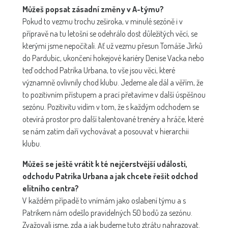
Můžeš popsat zásadní změny v A-týmu?
Pokud to vezmu trochu zeširoka, v minulé sezóně i v
přípravě na tu letošní se odehrálo dost důležitých věcí, se
kterými jsme nepočítali. Ať už vezmu přesun Tomáše Jirků
do Pardubic, ukončení hokejové kariéry Denise Vacka nebo
teď odchod Patrika Urbana, to vše jsou věci, které
významně ovlivnily chod klubu. Jedeme ale dál a věřím, že
to pozitivním přístupem a prací přetavíme v další úspěšnou
sezónu. Pozitivitu vidím v tom, že s každým odchodem se
otevírá prostor pro další talentované trenéry a hráče, které
se nám zatím daří vychovávat a posouvat v hierarchii
klubu.
Můžeš se ještě vrátit k té nejčerstvější události,
odchodu Patrika Urbana a jak chcete řešit odchod
elitního centra?
V každém případě to vnímám jako oslabení týmu a s
Patrikem nám odešlo pravidelných 50 bodů za sezónu.
Zvažovali jsme, zda a jak budeme tuto ztrátu nahrazovat.