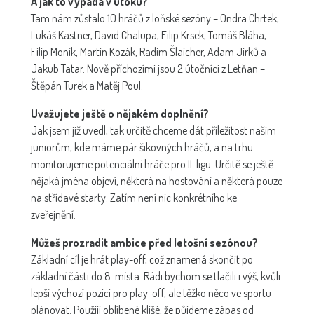
A jak to vypadá v útoku?
Tam nám zůstalo 10 hráčů z loňské sezóny – Ondra Chrtek,
Lukáš Kastner, David Chalupa, Filip Krsek, Tomáš Bláha,
Filip Moník, Martin Kozák, Radim Šlaicher, Adam Jirků a
Jakub Tatar. Nově příchozími jsou 2 útočníci z Letňan –
Štěpán Turek a Matěj Poul.
Uvažujete ještě o nějakém doplnění?
Jak jsem již uvedl, tak určitě chceme dát příležitost našim
juniorům, kde máme pár šikovných hráčů, a na trhu
monitorujeme potenciální hráče pro II. ligu. Určitě se ještě
nějaká jména objeví, některá na hostování a některá pouze
na střídavé starty. Zatím není nic konkrétního ke
zveřejnění.
Můžeš prozradit ambice před letošní sezónou?
Základní cíl je hrát play-off, což znamená skončit po
základní části do 8. místa. Rádi bychom se tlačili i výš, kvůli
lepší výchozí pozici pro play-off, ale těžko něco ve sportu
plánovat. Použiji oblíbené klišé, že půjdeme zápas od