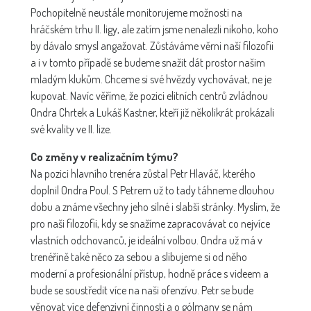
Pochopitelně neustále monitorujeme možnosti na
hráčském trhu II. ligy, ale zatím jsme nenalezli nikoho, koho
by dávalo smysl angažovat. Zůstáváme věrni naší filozofii
a i v tomto případě se budeme snažit dát prostor našim
mladým klukům. Chceme si své hvězdy vychovávat, ne je
kupovat. Navíc věříme, že pozici elitních centrů zvládnou
Ondra Chrtek a Lukáš Kastner, kteří již několikrát prokázali
své kvality ve II. lize.
Co změny v realizačním týmu?
Na pozici hlavního trenéra zůstal Petr Hlaváč, kterého
doplnil Ondra Poul. S Petrem už to tady táhneme dlouhou
dobu a známe všechny jeho silné i slabší stránky. Myslím, že
pro naši filozofii, kdy se snažíme zapracovávat co nejvíce
vlastních odchovanců, je ideální volbou. Ondra už má v
trenéřině také něco za sebou a slibujeme si od něho
moderní a profesionální přístup, hodně práce s videem a
bude se soustředit více na naši ofenzívu. Petr se bude
věnovat více defenzivní činnosti a o gólmany se nám