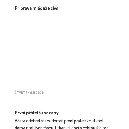
Příprava mládeže živě
ČTVRTEK 6.8.2026
První přátelák sezóny
Včera odehrál starší dorost první přátelské utkání
doma proti Benešovu. Utkání skončilo výhrou 4:2 pro