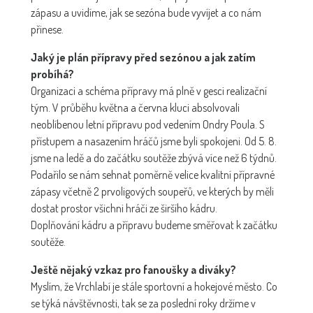
zápasu a uvidíme, jak se sezóna bude vyvíjet a co nám
přinese.
Jaký je plán přípravy před sezónou a jak zatím
probíhá?
Organizaci a schéma přípravy má plně v gesci realizační
tým. V průběhu května a června kluci absolvovali
neoblíbenou letní přípravu pod vedením Ondry Poula. S
přístupem a nasazením hráčů jsme byli spokojeni. Od 5. 8.
jsme na ledě a do začátku soutěže zbývá více než 6 týdnů.
Podařilo se nám sehnat poměrně velice kvalitní přípravné
zápasy včetně 2 prvoligových soupeřů, ve kterých by měli
dostat prostor všichni hráči ze širšího kádru.
Doplňování kádru a přípravu budeme směřovat k začátku
soutěže.
Ještě nějaký vzkaz pro fanoušky a diváky?
Myslím, že Vrchlabí je stále sportovní a hokejové město. Co
se týká návštěvnosti, tak se za poslední roky držíme v