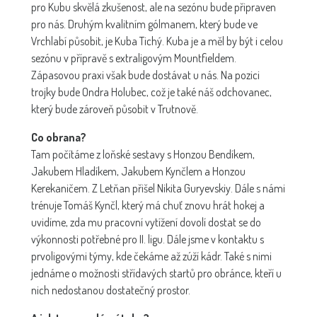
pro Kubu skvělá zkušenost, ale na sezónu bude připraven
pro nás. Druhým kvalitním gólmanem, který bude ve
Vrchlabí působit, je Kuba Tichý. Kuba je a měl by být i celou
sezónu v přípravě s extraligovým Mountfieldem.
Zápasovou praxi však bude dostávat u nás. Na pozici
trojky bude Ondra Holubec, což je také náš odchovanec,
který bude zároveň působit v Trutnově.
Co obrana?
Tam počítáme z loňské sestavy s Honzou Bendíkem,
Jakubem Hladíkem, Jakubem Kynčlem a Honzou
Kerekaničem. Z Letňan přišel Nikita Guryevskiy. Dále s námi
trénuje Tomáš Kynčl, který má chuť znovu hrát hokej a
uvidíme, zda mu pracovní vytížení dovolí dostat se do
výkonnosti potřebné pro II. ligu. Dále jsme v kontaktu s
prvoligovými týmy, kde čekáme až zúží kádr. Také s nimi
jednáme o možnosti střídavých startů pro obránce, kteří u
nich nedostanou dostatečný prostor.