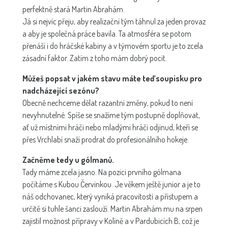
perfektně stará Martin Abrahám.
Já si nejvíc přeju, aby realizační tým táhnul za jeden provaz
a aby je společná práce bavila. Ta atmosféra se potom
přenáší i do hráčské kabiny a v týmovém sportu je to zcela
zásadní faktor. Zatím z toho mám dobrý pocit.
Můžeš popsat v jakém stavu máte teď soupisku pro
nadcházející sezónu?
Obecně nechceme dělat razantní změny, pokud to není
nevyhnutelné. Spíše se snažíme tým postupně doplňovat,
ať už místními hráči nebo mladými hráči odjinud, kteří se
přes Vrchlabí snaží prodrat do profesionálního hokeje.
Začněme tedy u gólmanů.
Tady máme zcela jasno. Na pozici prvního gólmana
počítáme s Kubou Červinkou. Je věkem ještě junior a je to
náš odchovanec, který vyniká pracovitostí a přístupem a
určitě si tuhle šanci zaslouží. Martin Abrahám mu na srpen
zajistil možnost přípravy v Kolíně a v Pardubicích B, což je