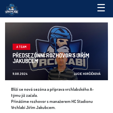
☰
A TEAM
PŘEDSEZÓNNÍ ROZHOVOR S JIŘÍM
JAKUBCEM
11.08.2024
LUCIE HORČIČKOVÁ
Blíží se nová sezóna a příprava vrchlabského A-
týmu již začala.
Přinášíme rozhovor s manažerem HC Stadionu
Vrchlabí Jiřím Jakubcem.