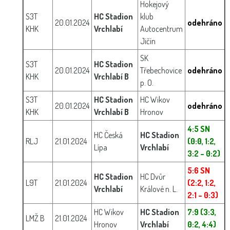
Hokejový
S3T
HC Stadion
klub
20.01.2024
odehráno
KHK
Vrchlabí
Autocentrum
Jičín
SK
S3T
HC Stadion
20.01.2024
Třebechovice
odehráno
KHK
Vrchlabí B
p. O.
S3T
HC Stadion
HC Wikov
20.01.2024
odehráno
KHK
Vrchlabí B
Hronov
4:5 SN
HC Česká
HC Stadion
RLJ
21.01.2024
(0:0, 1:2,
Lípa
Vrchlabí
3:2 – 0:2)
5:6 SN
HC Stadion
HC Dvůr
L9T
21.01.2024
(2:2, 1:2,
Vrchlabí
Králové n. L.
2:1 – 0:3)
HC Wikov
HC Stadion
7:9 (3:3,
LMŽ B
21.01.2024
Hronov
Vrchlabí
0:2, 4:4)