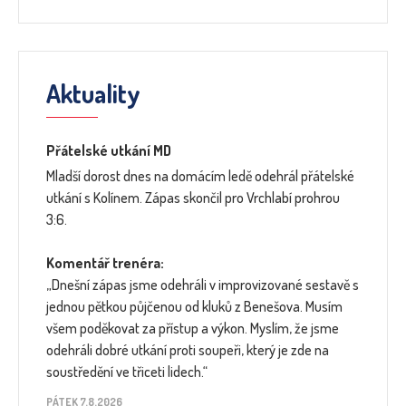
Aktuality
Přátelské utkání MD
Mladší dorost dnes na domácím ledě odehrál přátelské
utkání s Kolínem. Zápas skončil pro Vrchlabí prohrou
3:6.
Komentář trenéra:
„Dnešní zápas jsme odehráli v improvizované sestavě s
jednou pětkou půjčenou od kluků z Benešova. Musím
všem poděkovat za přístup a výkon. Myslím, že jsme
odehráli dobré utkání proti soupeři, který je zde na
soustředění ve třiceti lidech.“
PÁTEK 7.8.2026