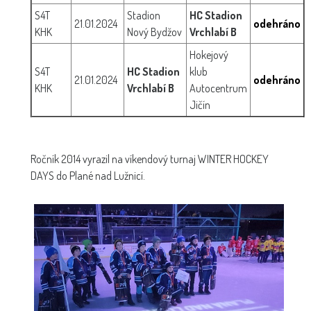
S4T
Stadion
HC Stadion
21.01.2024
odehráno
KHK
Nový Bydžov
Vrchlabí B
Hokejový
S4T
HC Stadion
klub
21.01.2024
odehráno
KHK
Vrchlabí B
Autocentrum
Jičín
Ročník 2014 vyrazil na víkendový turnaj WINTER HOCKEY
DAYS do Plané nad Lužnicí.