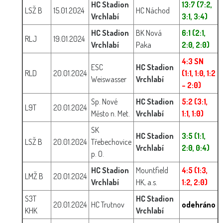
HC Stadion
13:7 (7:2,
LSŽ B
15.01.2024
HC Náchod
Vrchlabí
3:1, 3:4)
HC Stadion
BK Nová
6:1 (2:1,
RLJ
19.01.2024
Vrchlabí
Paka
2:0, 2:0)
4:3 SN
ESC
HC Stadion
RLD
20.01.2024
(1:1, 1:0, 1:2
Weiswasser
Vrchlabí
– 2:0)
Sp. Nové
HC Stadion
5:2 (3:1,
L9T
20.01.2024
Město n. Met.
Vrchlabí
1:1, 1:0)
SK
HC Stadion
3:5 (1:1,
LSŽ B
20.01.2024
Třebechovice
Vrchlabí
2:0, 0:4)
p. O.
HC Stadion
Mountfield
4:5 (1:3,
LMŽ B
20.01.2024
Vrchlabí
HK, a.s.
1:2, 2:0)
S3T
HC Stadion
20.01.2024
HC Trutnov
odehráno
KHK
Vrchlabí