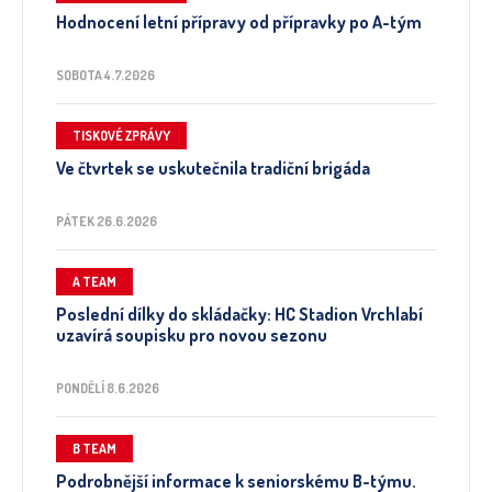
Hodnocení letní přípravy od přípravky po A-tým
SOBOTA 4.7.2026
TISKOVÉ ZPRÁVY
Ve čtvrtek se uskutečnila tradiční brigáda
PÁTEK 26.6.2026
A TEAM
Poslední dílky do skládačky: HC Stadion Vrchlabí
uzavírá soupisku pro novou sezonu
PONDĚLÍ 8.6.2026
B TEAM
Podrobnější informace k seniorskému B-týmu.