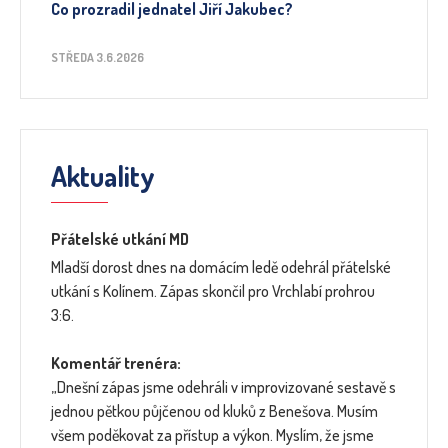
Co prozradil jednatel Jiří Jakubec?
STŘEDA 3.6.2026
Aktuality
Přátelské utkání MD
Mladší dorost dnes na domácím ledě odehrál přátelské
utkání s Kolínem. Zápas skončil pro Vrchlabí prohrou
3:6.
Komentář trenéra:
„Dnešní zápas jsme odehráli v improvizované sestavě s
jednou pětkou půjčenou od kluků z Benešova. Musím
všem poděkovat za přístup a výkon. Myslím, že jsme