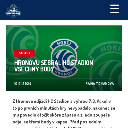
☰
ZÁPASY
HRONOVU SEBRAL HC STADION
VŠECHNY BODY
10.01.2024
RAINA TOMANOVÁ
Z Hronova odjíždí HC Stadion s výhrou 7:3. Ačkoliv
to po prvních minutách hry nevypadalo, nakonec se
mu povedlo otočit skóre zápasu a z ledu soupeře
odjel se třemi body v kapse. Před posledním