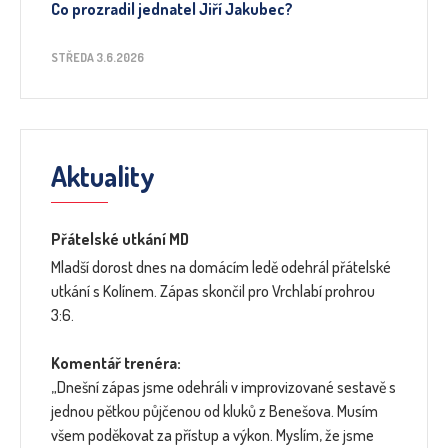
Co prozradil jednatel Jiří Jakubec?
STŘEDA 3.6.2026
Aktuality
Přátelské utkání MD
Mladší dorost dnes na domácím ledě odehrál přátelské
utkání s Kolínem. Zápas skončil pro Vrchlabí prohrou
3:6.
Komentář trenéra:
„Dnešní zápas jsme odehráli v improvizované sestavě s
jednou pětkou půjčenou od kluků z Benešova. Musím
všem poděkovat za přístup a výkon. Myslím, že jsme