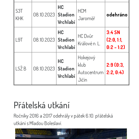
HC
S3T
HCM
08.10.2023
Stadion
odehráno
KHK
Jaroměř
Vrchlabí
HC
3:4 SN
HC Dvůr
L9T
08.10.2023
Stadion
(2:0, 1:1,
Králové n. L.
Vrchlabí
0:2 – 1:2)
Hokejový
HC
klub
2:9 (0:3,
LSŽ B
08.10.2023
Stadion
Autocentrum
2:2, 0:4)
Vrchlabí
Jičín
Přátelská utkání
Ročníky 2016 a 2017 odehrály v pátek 6.10. přátelská
utkání s Mladou Boleslaví.