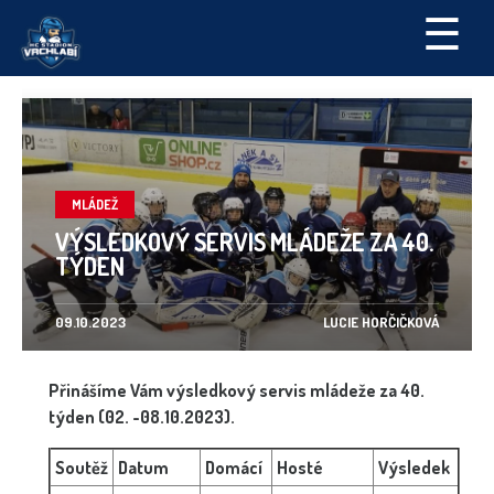
☰
MLÁDEŽ
VÝSLEDKOVÝ SERVIS MLÁDEŽE ZA 40.
TÝDEN
09.10.2023
LUCIE HORČIČKOVÁ
Přinášíme Vám výsledkový servis mládeže za 40.
týden (02. -08.10.2023).
Soutěž
Datum
Domácí
Hosté
Výsledek