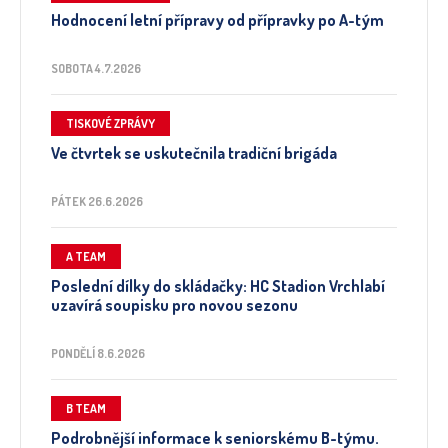
Hodnocení letní přípravy od přípravky po A-tým
SOBOTA 4.7.2026
TISKOVÉ ZPRÁVY
Ve čtvrtek se uskutečnila tradiční brigáda
PÁTEK 26.6.2026
A TEAM
Poslední dílky do skládačky: HC Stadion Vrchlabí
uzavírá soupisku pro novou sezonu
PONDĚLÍ 8.6.2026
B TEAM
Podrobnější informace k seniorskému B-týmu.