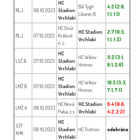
HC
Bílí Tygři
4:2 (2:0,
RLJ
06.10.2023
Stadion
Liberec B
1:1, 1:1)
Vrchlabí
HC Dvůr
HC Stadion
2:7 (0:3,
RLJ
07.10.2023
Králové
Vrchlabí
1:1, 1:3)
n. L.
HC
HC Wikov
11:2 (3:1,
LSŽ B
07.10.2023
Stadion
Hronov
6:1, 2:0)
Vrchlabí
HC
HC Wikov
19:5 (5:3,
LMŽ B
07.10.2023
Stadion
Hronov
7:1, 7:1)
Vrchlabí
HC Nová
HC Stadion
6:4 (0:0,
LMŽ A
08.10.2023
Paka, z.s.
Vrchlabí
4:2, 2:2)
HC
S3T
08.10.2023
Stadion
HC Trutnov
odehráno
KHK
Vrchlabí