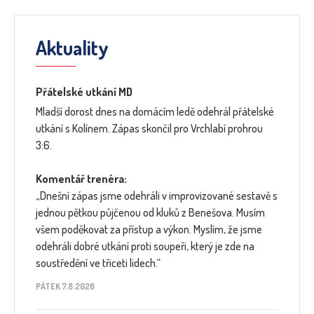
Aktuality
Přátelské utkání MD
Mladší dorost dnes na domácím ledě odehrál přátelské
utkání s Kolínem. Zápas skončil pro Vrchlabí prohrou
3:6.
Komentář trenéra:
„Dnešní zápas jsme odehráli v improvizované sestavě s
jednou pětkou půjčenou od kluků z Benešova. Musím
všem poděkovat za přístup a výkon. Myslím, že jsme
odehráli dobré utkání proti soupeři, který je zde na
soustředění ve třiceti lidech.“
PÁTEK 7.8.2026