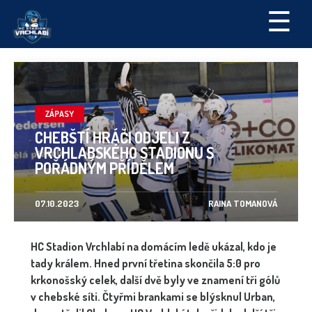
☰
ZÁPASY
CHEBŠTÍ HRÁČI ODJELI Z
VRCHLABSKÉHO STADIONU S
POŘÁDNÝM PŘÍDĚLEM
07.10.2023
RAINA TOMANOVÁ
HC Stadion Vrchlabí na domácím ledě ukázal, kdo je
tady králem. Hned první třetina skončila 5:0 pro
krkonošský celek, další dvě byly ve znamení tři gólů
v chebské síti. Čtyřmi brankami se blýsknul Urban,