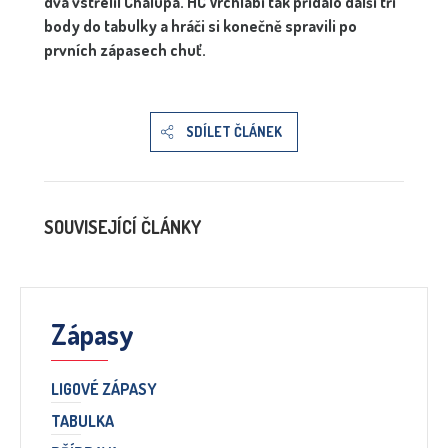
dva vstřelil Chalupa. HC Vrchlabí tak přidalo další tři
body do tabulky a hráči si konečně spravili po
prvních zápasech chuť.
SDÍLET ČLÁNEK
SOUVISEJÍCÍ ČLÁNKY
Zápasy
LIGOVÉ ZÁPASY
TABULKA