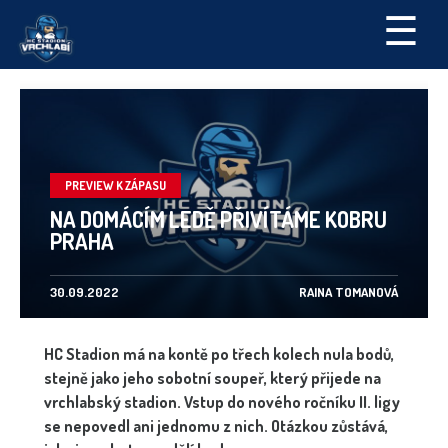
☰
PREVIEW K ZÁPASU
NA DOMÁCÍM LEDĚ PŘIVÍTÁME KOBRU
PRAHA
30.09.2022
RAINA TOMANOVÁ
HC Stadion má na kontě po třech kolech nula bodů,
stejně jako jeho sobotní soupeř, který přijede na
vrchlabský stadion. Vstup do nového ročníku II. ligy
se nepovedl ani jednomu z nich. Otázkou zůstává,