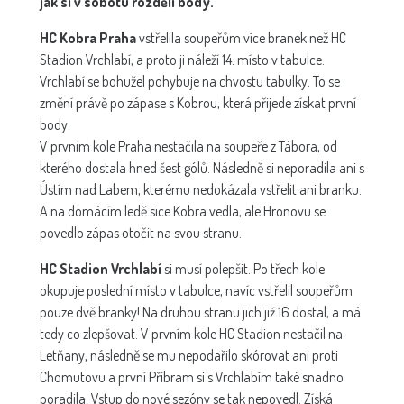
jak si v sobotu rozdělí body.
HC Kobra Praha
vstřelila soupeřům více branek než HC
Stadion Vrchlabí, a proto ji náleží 14. místo v tabulce.
Vrchlabí se bohužel pohybuje na chvostu tabulky. To se
změní právě po zápase s Kobrou, která přijede získat první
body.
V prvním kole Praha nestačila na soupeře z Tábora, od
kterého dostala hned šest gólů. Následně si neporadila ani s
Ústím nad Labem, kterému nedokázala vstřelit ani branku.
A na domácím ledě sice Kobra vedla, ale Hronovu se
povedlo zápas otočit na svou stranu.
HC Stadion Vrchlabí
si musí polepšit. Po třech kole
okupuje poslední místo v tabulce, navíc vstřelil soupeřům
pouze dvě branky! Na druhou stranu jich již 16 dostal, a má
tedy co zlepšovat. V prvním kole HC Stadion nestačil na
Letňany, následně se mu nepodařilo skórovat ani proti
Chomutovu a první Příbram si s Vrchlabím také snadno
poradila. Vstup do nové sezóny se tak nepovedl. Získá