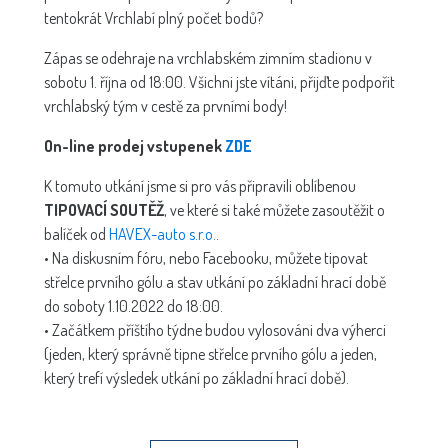
tentokrát Vrchlabí plný počet bodů?
Zápas se odehraje na vrchlabském zimním stadionu v
sobotu 1. října od 18:00. Všichni jste vítáni, přijďte podpořit
vrchlabský tým v cestě za prvními body!
On-line prodej vstupenek
ZDE
K tomuto utkání jsme si pro vás připravili oblíbenou
TIPOVACÍ SOUTĚŽ
, ve které si také můžete zasoutěžit o
balíček od
HAVEX-auto s.r.o.
.
• Na diskusním fóru, nebo Facebooku, můžete tipovat
střelce prvního gólu a stav utkání po základní hrací době
do soboty 1.10.2022 do 18:00.
• Začátkem příštího týdne budou vylosováni dva výherci
(jeden, který správně tipne střelce prvního gólu a jeden,
který trefí výsledek utkání po základní hrací době).