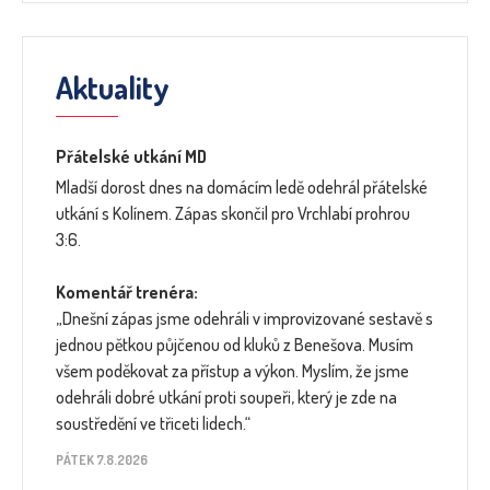
Aktuality
Přátelské utkání MD
Mladší dorost dnes na domácím ledě odehrál přátelské
utkání s Kolínem. Zápas skončil pro Vrchlabí prohrou
3:6.
Komentář trenéra:
„Dnešní zápas jsme odehráli v improvizované sestavě s
jednou pětkou půjčenou od kluků z Benešova. Musím
všem poděkovat za přístup a výkon. Myslím, že jsme
odehráli dobré utkání proti soupeři, který je zde na
soustředění ve třiceti lidech.“
PÁTEK 7.8.2026