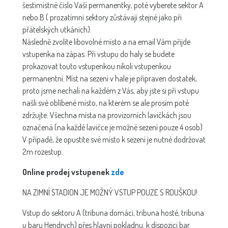
šestimístné číslo Vaší permanentky, poté vyberete sektor A
nebo B ( prozatímní sektory zůstávají stejné jako při
přátelských utkáních).
Následně zvolíte libovolné místo a na email Vám přijde
vstupenka na zápas. Při vstupu do haly se budete
prokazovat touto vstupenkou nikoli vstupenkou
permanentní. Míst na sezení v hale je připraven dostatek,
proto jsme nechali na každém z Vás, aby jste si při vstupu
našli své oblíbené místo, na kterém se ale prosím poté
zdržujte. Všechna místa na provizorních lavičkách jsou
označená (na každé lavičce je možné sezení pouze 4 osob)
V případě, že opustíte své místo k sezení je nutné dodržovat
2m rozestup.
Online prodej vstupenek
zde
NA ZIMNÍ STADION JE MOŽNÝ VSTUP POUZE S ROUŠKOU!
Vstup do sektoru A (tribuna domácí, tribuna hosté, tribuna
u baru Hendrych) přes hlavní pokladnu, k dispozici bar