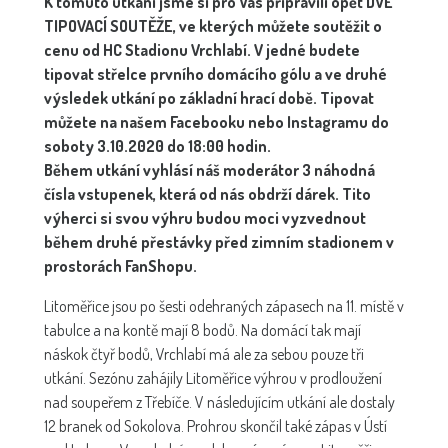
K tomuto utkání jsme si pro Vás připravili opět DVĚ
TIPOVACÍ SOUTĚŽE, ve kterých můžete soutěžit o
cenu od HC Stadionu Vrchlabí. V jedné budete
tipovat střelce prvního domácího gólu a ve druhé
výsledek utkání po základní hrací době. Tipovat
můžete na našem Facebooku nebo Instagramu do
soboty 3.10.2020 do 18:00 hodin.
Během utkání vyhlásí náš moderátor 3 náhodná
čísla vstupenek, která od nás obdrží dárek. Tito
výherci si svou výhru budou moci vyzvednout
během druhé přestávky před zimním stadionem v
prostorách FanShopu.
Litoměřice jsou po šesti odehraných zápasech na 11. místě v
tabulce a na kontě mají 8 bodů. Na domácí tak mají
náskok čtyř bodů, Vrchlabí má ale za sebou pouze tři
utkání. Sezónu zahájily Litoměřice výhrou v prodloužení
nad soupeřem z Třebíče. V následujícím utkání ale dostaly
12 branek od Sokolova. Prohrou skončil také zápas v Ústí