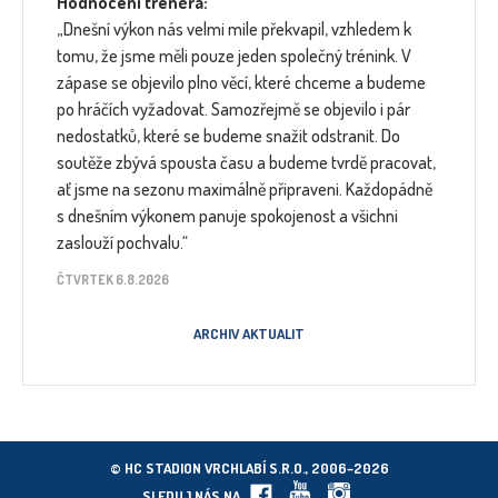
Hodnocení trenéra:
„Dnešní výkon nás velmi mile překvapil, vzhledem k
tomu, že jsme měli pouze jeden společný trénink. V
zápase se objevilo plno věcí, které chceme a budeme
po hráčích vyžadovat. Samozřejmě se objevilo i pár
nedostatků, které se budeme snažit odstranit. Do
soutěže zbývá spousta času a budeme tvrdě pracovat,
ať jsme na sezonu maximálně připraveni. Každopádně
s dnešním výkonem panuje spokojenost a všichni
zaslouží pochvalu.“
ČTVRTEK 6.8.2026
ARCHIV AKTUALIT
© HC STADION VRCHLABÍ S.R.O., 2006–2026
SLEDUJ NÁS NA