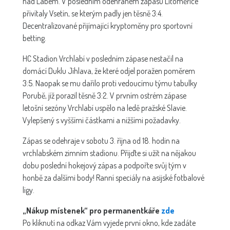
nad Labem. V posledním odehraném zápasu Litoměřice
přivítaly Vsetín, se kterým padly jen těsně 3:4.
Decentralizované přijímající kryptoměny pro sportovní
betting.
HC Stadion Vrchlabí v posledním zápase nestačil na
domácí Duklu Jihlava, že které odjel poražen poměrem
3:5. Naopak se mu dařilo proti vedoucímu týmu tabulky
Porubě, jíž porazil těsně 3:2. V prvním ostrém zápase
letošní sezóny Vrchlabí uspělo na ledě pražské Slavie.
Vylepšený s vyššími částkami a nižšími požadavky.
Zápas se odehraje v sobotu 3. října od 18. hodin na
vrchlabském zimním stadionu. Přijďte si užít na nějakou
dobu poslední hokejový zápas a podpořte svůj tým v
honbě za dalšími body! Ranní speciály na asijské fotbalové
ligy.
„Nákup místenek“ pro permanentkáře
zde
Po kliknutí na odkaz Vám vyjede první okno, kde zadáte