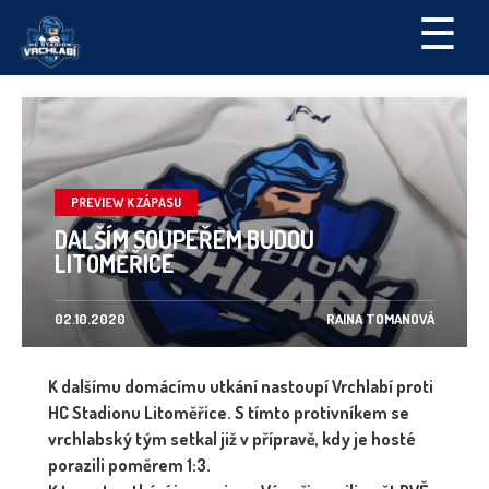
☰
PREVIEW K ZÁPASU
DALŠÍM SOUPEŘEM BUDOU
LITOMĚŘICE
02.10.2020
RAINA TOMANOVÁ
K dalšímu domácímu utkání nastoupí Vrchlabí proti
HC Stadionu Litoměřice. S tímto protivníkem se
vrchlabský tým setkal již v přípravě, kdy je hosté
porazili poměrem 1:3.