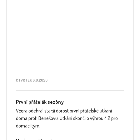
ČTVRTEK 6.8.2026
První přátelák sezóny
Včera odehrál starší dorost první přátelské utkání
doma proti Benešovu. Utkání skončilo výhrou 4:2 pro
domácí tým.